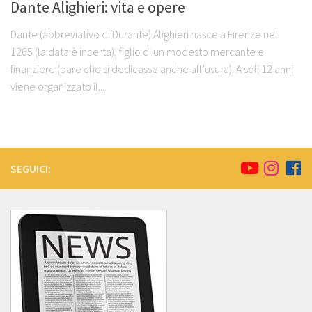
Dante Alighieri: vita e opere
Dante (abbreviativo di Durante) Alighieri nasce a Firenze nel
1265 (la data è incerta), figlio di un modesto mercante e
finanziere (pare che si dedicasse anche all’usura). A soli 12 anni
viene organizzato il...
SEGUICI: