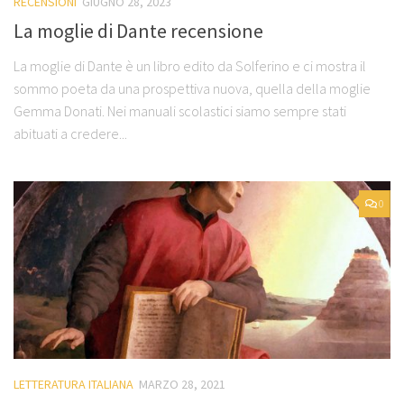
RECENSIONI
GIUGNO 28, 2023
La moglie di Dante recensione
La moglie di Dante è un libro edito da Solferino e ci mostra il
sommo poeta da una prospettiva nuova, quella della moglie
Gemma Donati. Nei manuali scolastici siamo sempre stati
abituati a credere...
0
LETTERATURA ITALIANA
MARZO 28, 2021