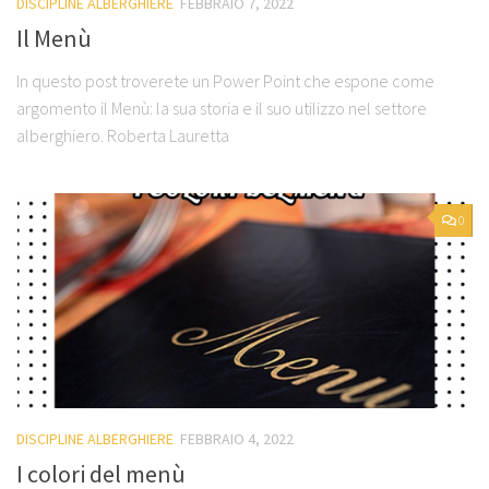
DISCIPLINE ALBERGHIERE
FEBBRAIO 7, 2022
Il Menù
In questo post troverete un Power Point che espone come
argomento il Menù: la sua storia e il suo utilizzo nel settore
alberghiero. Roberta Lauretta
0
DISCIPLINE ALBERGHIERE
FEBBRAIO 4, 2022
I colori del menù