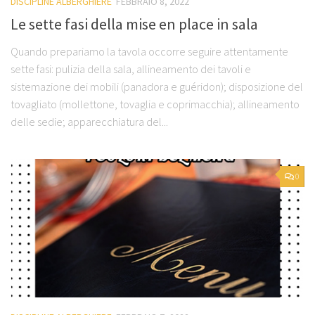
DISCIPLINE ALBERGHIERE
FEBBRAIO 8, 2022
Le sette fasi della mise en place in sala
Quando prepariamo la tavola occorre seguire attentamente
sette fasi: pulizia della sala, allineamento dei tavoli e
sistemazione dei mobili (panadora e guéridon); disposizione del
tovagliato (mollettone, tovaglia e coprimacchia); allineamento
delle sedie; apparecchiatura del...
0