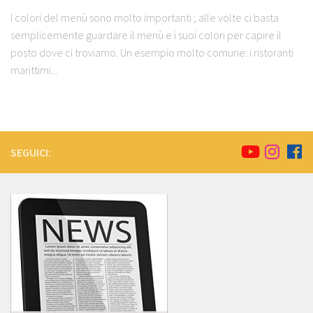
I colori del menù sono molto importanti ; alle volte ci basta
semplicemente guardare il menù e i suoi colori per capire il
posto dove ci troviamo. Un esempio molto comune: i ristoranti
marittimi...
SEGUICI: