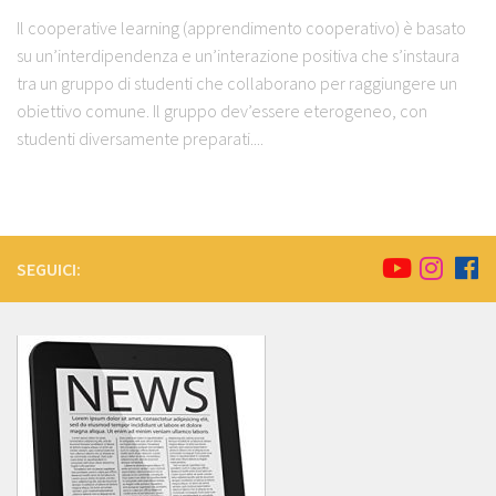
Il cooperative learning (apprendimento cooperativo) è basato
su un’interdipendenza e un’interazione positiva che s’instaura
tra un gruppo di studenti che collaborano per raggiungere un
obiettivo comune. Il gruppo dev’essere eterogeneo, con
studenti diversamente preparati....
SEGUICI: