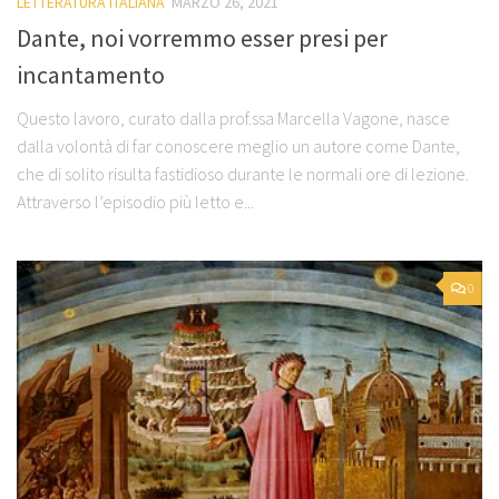
LETTERATURA ITALIANA
MARZO 26, 2021
Dante, noi vorremmo esser presi per
incantamento
Questo lavoro, curato dalla prof.ssa Marcella Vagone, nasce
dalla volontà di far conoscere meglio un autore come Dante,
che di solito risulta fastidioso durante le normali ore di lezione.
Attraverso l’episodio più letto e...
0