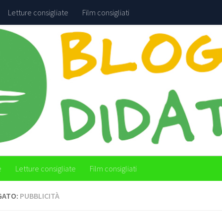
Letture consigliate
Film consigliati
e
Letture consigliate
Film consigliati
GATO:
PUBBLICITÀ