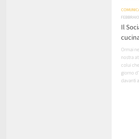
COMUNIC
FEBBRAIO
Il Soc
cucin
Ormai ne
nostra at
colui che
giorno d
davanti a