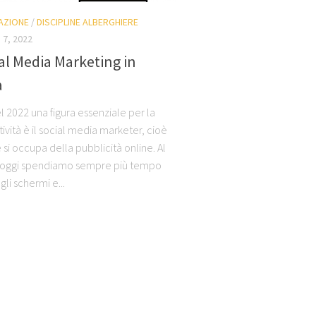
AZIONE
/
DISCIPLINE ALBERGHIERE
 7, 2022
ial Media Marketing in
a
l 2022 una figura essenziale per la
tività è il social media marketer, cioè
 si occupa della pubblicità online. Al
’oggi spendiamo sempre più tempo
gli schermi e...