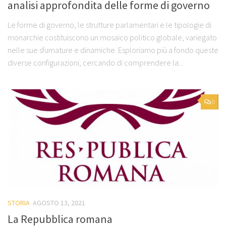
analisi approfondita delle forme di governo
Le forme di governo, le strutture parlamentari e le tipologie di
monarchie costituiscono un mosaico politico globale, variegato
nelle sue sfumature e dinamiche. Esploriamo più a fondo queste
diverse configurazioni, cercando di comprendere la...
0
STORIA
AGOSTO 13, 2021
La Repubblica romana