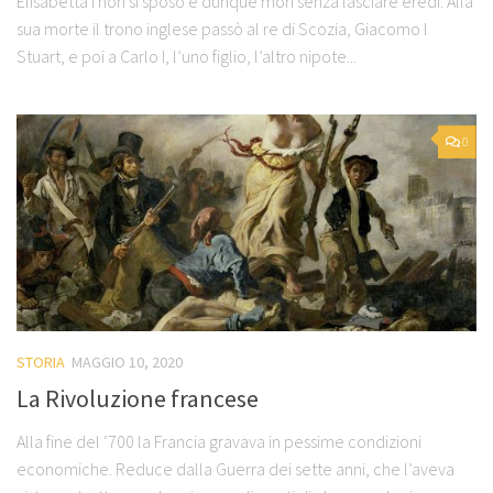
Elisabetta I non si sposò e dunque morì senza lasciare eredi. Alla
sua morte il trono inglese passò al re di Scozia, Giacomo I
Stuart, e poi a Carlo I, l’uno figlio, l’altro nipote...
0
STORIA
MAGGIO 10, 2020
La Rivoluzione francese
Alla fine del ‘700 la Francia gravava in pessime condizioni
economiche. Reduce dalla Guerra dei sette anni, che l’aveva