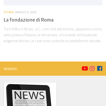
STORIA
MARZO 9, 2020
La fondazione di Roma
Tra il XVIII e il XIII sec. a.C. , con l’età del bronzo, appaiono a nord,
nella pianura Padana, le terramare, circondate da fossati per
esigenze idriche. Le case sono costruite su piattaforme rialzate...
SEGUICI: