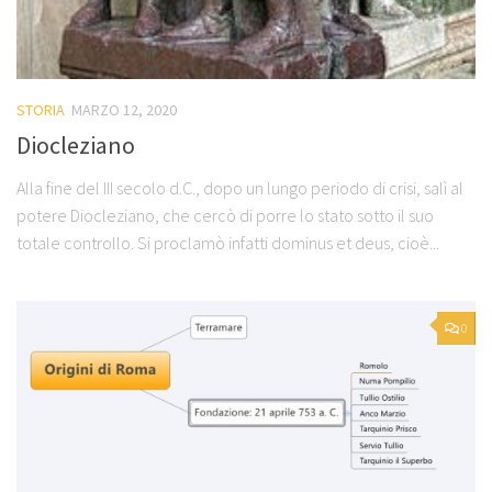
STORIA
MARZO 12, 2020
Diocleziano
Alla fine del III secolo d.C., dopo un lungo periodo di crisi, salì al
potere Diocleziano, che cercò di porre lo stato sotto il suo
totale controllo. Si proclamò infatti dominus et deus, cioè...
0