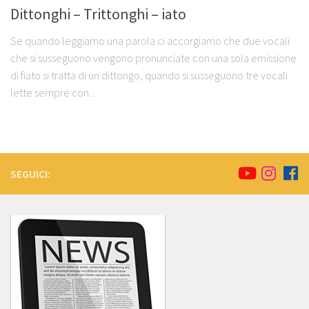
Dittonghi – Trittonghi – iato
Se quando leggiamo una parola ci accorgiamo che due vocali
che si susseguono vengono pronunciate con una sola emissione
di fiato si tratta di un dittongo, quando si susseguono tre vocali
lette sempre con...
SEGUICI: