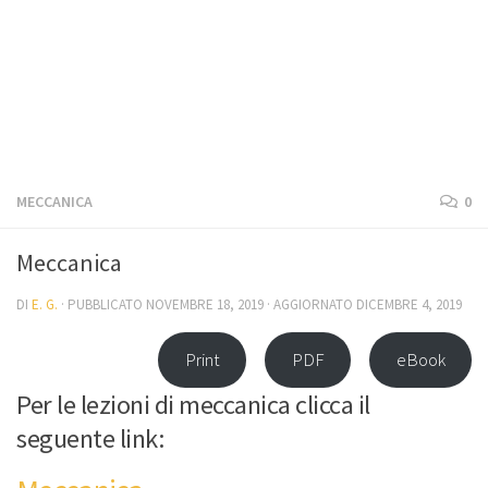
MECCANICA
0
Meccanica
DI
E. G.
· PUBBLICATO
NOVEMBRE 18, 2019
· AGGIORNATO
DICEMBRE 4, 2019
Print
PDF
eBook
Per le lezioni di meccanica clicca il
seguente link: