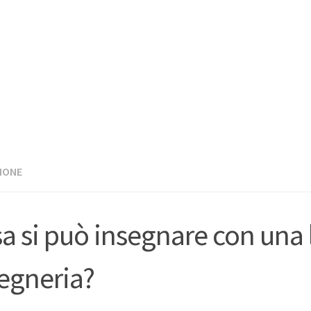
IONE
a si può insegnare con una 
egneria?