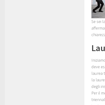
Se sei l
afferma
chiarez
Lau
Iniziamo
deve es
laurea 
la laure
degli i
Per il 
trienna