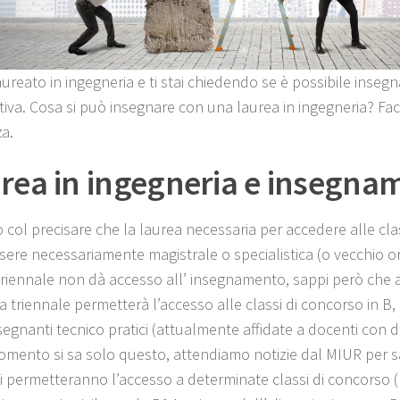
aureato in ingegneria e ti stai chiedendo se è possibile insegn
tiva. Cosa si può insegnare con una laurea in ingegneria? Fa
za.
rea in ingegneria e insegna
 col precisare che la laurea necessaria per accedere alle cla
sere necessariamente magistrale o specialistica (o vecchio 
triennale non dà accesso all’ insegnamento, sappi però che a
a triennale permetterà l’accesso alle classi di concorso in B
nsegnanti tecnico pratici (attualmente affidate a docenti con 
momento si sa solo questo, attendiamo notizie dal MIUR per s
li permetteranno l’accesso a determinate classi di concorso 