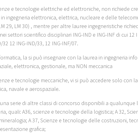
enze e tecnologie elettriche ed elettroniche, non richiede credi
 in ingegneria elettronica, elettrica, nucleare e delle telecom
LM 29, LM 30) , mentre per altre lauree ingegneristiche richie
ei settori scientifico disciplinari ING-IND e ING-INF di cui 12
/32 12 ING-IND/33, 12 ING-INF/07.
formatica, la si può insegnare con la laurea in ingegneria info
ziale, elettronica, gestionale, ma NON meccanica
ienze e tecnologie meccaniche, vi si può accedere solo con la
ca, navale e aerospaziale.
una serie di altre classi di concorso disponibili a qualunque 
ia, quali: A36, scienze e tecnologie della logistica; A 32, Sci
mineralogia; A 37, Scienze e tecnologie delle costruzioni, tec
resentazione grafica;