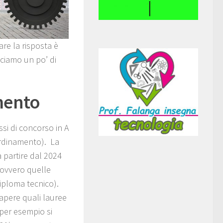
are la risposta è
cciamo un po’ di
mento
ssi di concorso in A
ordinamento). La
 partire dal 2024
, ovvero quelle
diploma tecnico).
apere quali lauree
(per esempio si