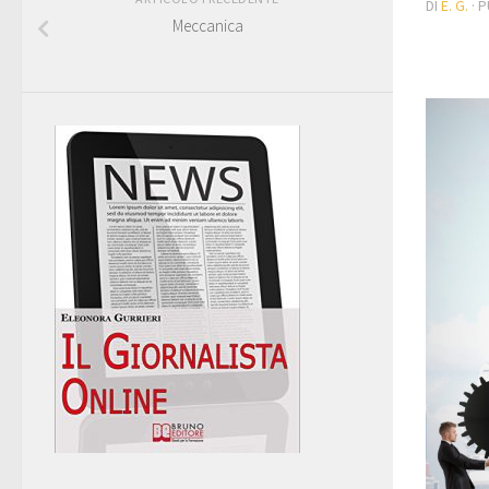
DI
E. G.
· 
Meccanica