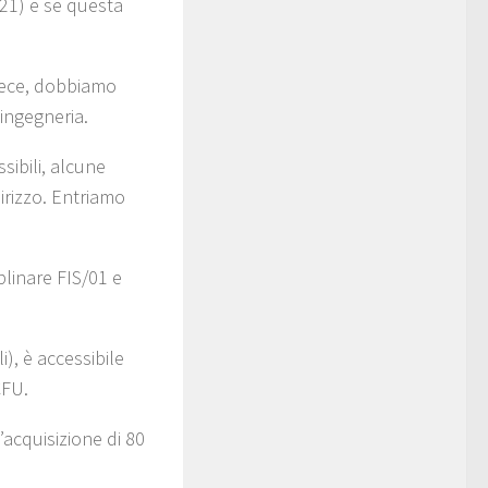
B21) e se questa
nvece, dobbiamo
 ingegneria.
sibili, alcune
ndirizzo. Entriamo
iplinare FIS/01 e
i), è accessibile
CFU.
’acquisizione di 80