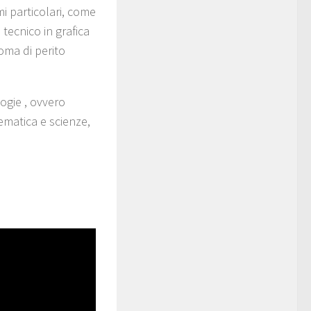
i particolari, come
 tecnico in grafica
oma di perito
ogie , ovvero
ematica e scienze,
n