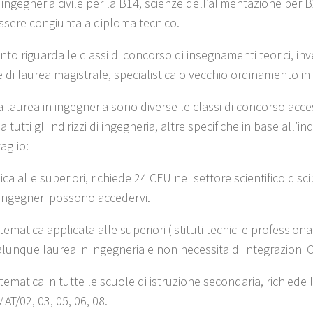
 ingegneria civile per la B14, scienze dell’alimentazione per 
ssere congiunta a diploma tecnico.
nto riguarda le classi di concorso di insegnamenti teorici, i
 di laurea magistrale, specialistica o vecchio ordinamento in
 laurea in ingegneria sono diverse le classi di concorso acces
 tutti gli indirizzi di ingegneria, altre specifiche in base all’i
aglio:
sica alle superiori, richiede 24 CFU nel settore scientifico disc
i ingegneri possono accedervi.
ematica applicata alle superiori (istituti tecnici e professional
lunque laurea in ingegneria e non necessita di integrazioni 
ematica in tutte le scuole di istruzione secondaria, richiede l
AT/02, 03, 05, 06, 08.