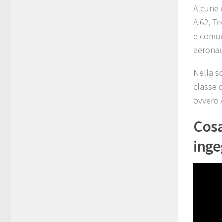
Alcune 
A 62, Te
e comun
aeronaut
Nella s
classe 
ovvero 
Cosa
inge