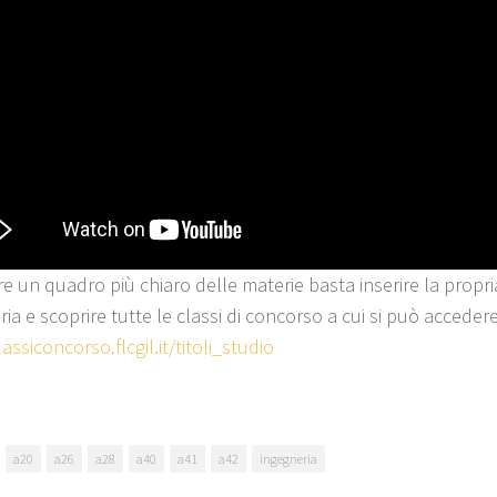
re un quadro più chiaro delle materie basta inserire la propri
ia e scoprire tutte le classi di concorso a cui si può accedere
lassiconcorso.flcgil.it/titoli_studio
a20
a26
a28
a40
a41
a42
ingegneria