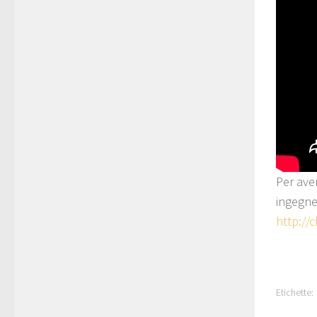
Per ave
ingegner
http://c
Etichette: