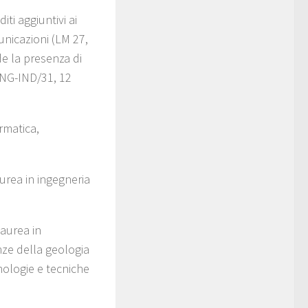
ti aggiuntivi ai
unicazioni (LM 27,
de la presenza di
 ING-IND/31, 12
rmatica,
urea in ingegneria
laurea in
enze della geologia
nologie e tecniche