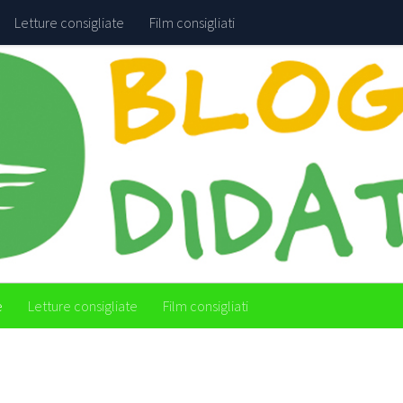
Letture consigliate
Film consigliati
e
Letture consigliate
Film consigliati