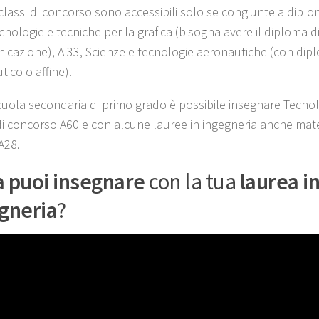
classi di concorso sono accessibili solo se congiunte a diplom
cnologie e tecniche per la grafica (bisogna avere il diploma di
icazione), A 33, Scienze e tecnologie aeronautiche (con dipl
ico o affine).
cuola secondaria di primo grado è possibile insegnare Tecnol
di concorso A60 e con alcune lauree in ingegneria anche mat
A28.
 puoi insegnare
con la tua
laurea i
gneria
?