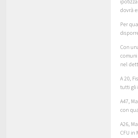
ipotizza
dovrà e
Per qua
disporre
Con una
comuni a
nel dett
A 20, Fi
tutti gl
A47, Mat
con qua
A26, Mat
CFU in M