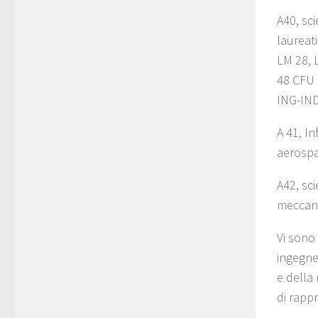
A40, sci
laureati
LM 28, 
48 CFU n
ING-IND
A 41, In
aerospa
A42, sc
meccani
Vi sono 
ingegner
e della 
di rapp