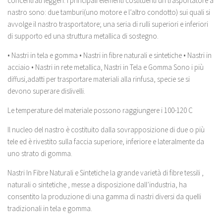
concentrati leggeri. I principali elementi costituenti un trasportatore a
nastro sono: due tamburi(uno motore e l’altro condotto) sui quali si
avvolge il nastro trasportatore; una seria di rulli superiori e inferiori
di supporto ed una struttura metallica di sostegno.
• Nastri in tela e gomma • Nastri in fibre naturali e sintetiche • Nastri in
acciaio • Nastri in rete metallica, Nastri in Tela e Gomma Sono i più
diffusi,adatti per trasportare materiali alla rinfusa, specie se si
devono superare dislivelli.
Le temperature del materiale possono raggiungere i 100-120 C
Il nucleo del nastro è costituito dalla sovrapposizione di due o più
tele ed è rivestito sulla faccia superiore, inferiore e lateralmente da
uno strato di gomma.
Nastri In Fibre Naturali e Sintetiche la grande varietà di fibre tessili ,
naturali o sintetiche , messe a disposizione dall’industria, ha
consentito la produzione di una gamma di nastri diversi da quelli
tradizionali in tela e gomma.