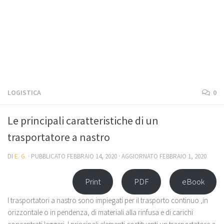
LOGISTICA
0
Le principali caratteristiche di un
trasportatore a nastro
DI
E. G.
· PUBBLICATO
FEBBRAIO 14, 2020
· AGGIORNATO
FEBBRAIO 1, 2020
Print
PDF
eBook
I trasportatori a nastro sono impiegati per il trasporto continuo ,in
orizzontale o in pendenza, di materiali alla rinfusa e di carichi