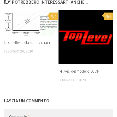
POTREBBERO INTERESSARTI ANCHE...
0
0
I 5 obiettivi della supply chain
FEBBRAIO 26, 2020
I 4 livelli del modello SCOR
FEBBRAIO 5, 2020
LASCIA UN COMMENTO
Commento
*