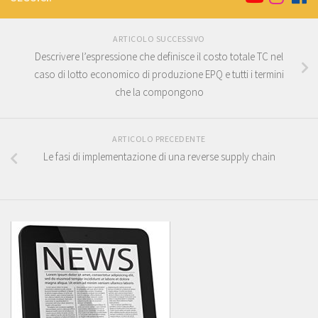
ARTICOLO SUCCESSIVO
Descrivere l’espressione che definisce il costo totale TC nel
caso di lotto economico di produzione EPQ e tutti i termini
che la compongono
ARTICOLO PRECEDENTE
Le fasi di implementazione di una reverse supply chain