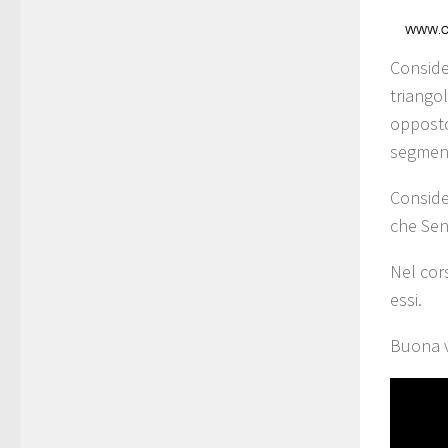
Conside
triangol
opposto
segment
Conside
che Sen
Nel cor
essi.
Buona v