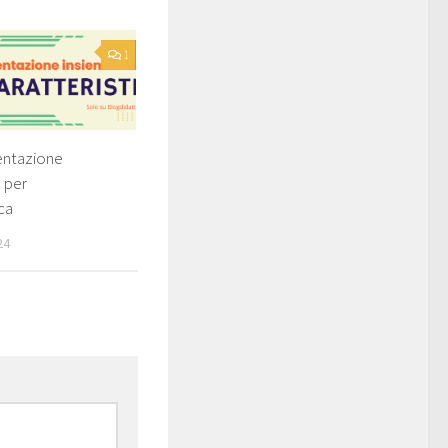
1
entazione
a per
ica
24