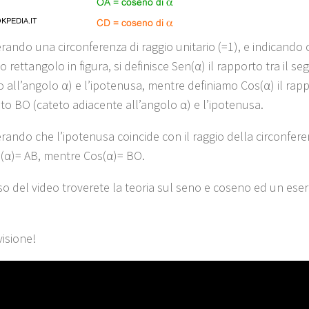
rando una circonferenza di raggio unitario (=1), e indicando c
o rettangolo in figura, si definisce Sen(α) il rapporto tra il 
 all’angolo α) e l’ipotenusa, mentre definiamo Cos(α) il rappo
o BO (cateto adiacente all’angolo α) e l’ipotenusa.
rando che l’ipotenusa coincide con il raggio della circonfer
(α)= AB, mentre Cos(α)= BO.
so del video troverete la teoria sul seno e coseno ed un eserc
isione!