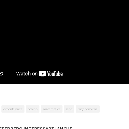
circonferenza
coseno
matematica
seno
trigonometria
REBBERO INTERESSARTI ANCHE...