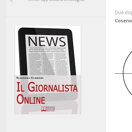
Due deg
Coseno