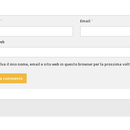
e
*
Email
*
web
lva il mio nome, email e sito web in questo browser per la prossima vo