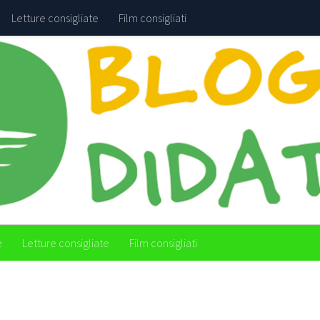
Letture consigliate
Film consigliati
e
Letture consigliate
Film consigliati