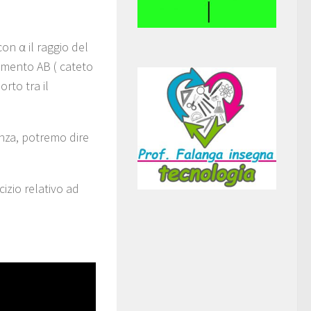
on α il raggio del
segmento AB ( cateto
rto tra il
enza, potremo dire
izio relativo ad