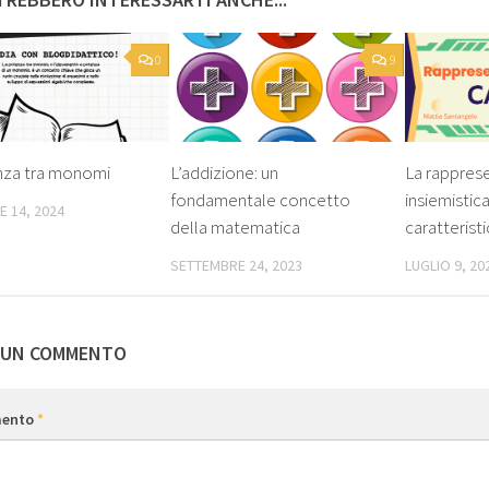
0
9
nza tra monomi
L’addizione: un
La rappres
fondamentale concetto
insiemistic
 14, 2024
della matematica
caratterist
SETTEMBRE 24, 2023
LUGLIO 9, 20
 UN COMMENTO
ento
*