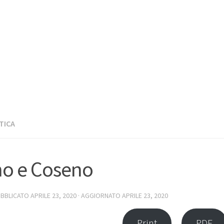
TICA
o e Coseno
UBBLICATO
APRILE 23, 2020
· AGGIORNATO
APRILE 23, 2020
Print
PDF