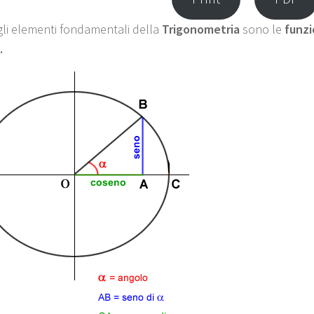
li elementi fondamentali della
Trigonometria
sono le
funzi
.