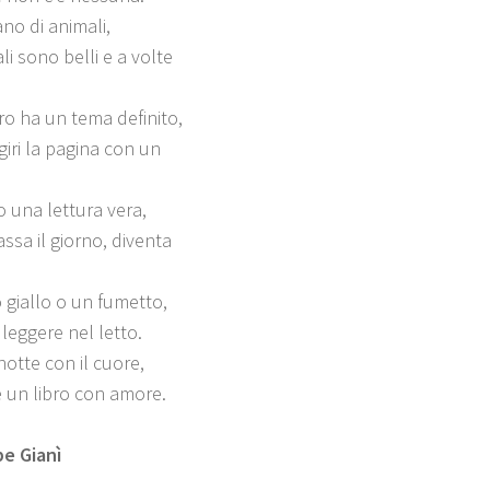
no di animali,
li sono belli e a volte
bro ha un tema definito,
giri la pagina con un
 una lettura vera,
ssa il giorno, diventa
o giallo o un fumetto,
leggere nel letto.
otte con il cuore,
 un libro con amore.
e Gianì