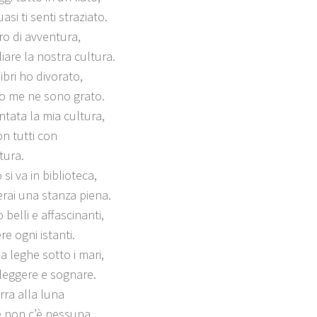
asi ti senti straziato.
ro di avventura,
liare la nostra cultura.
ibri ho divorato,
so me ne sono grato.
tata la mia cultura,
on tutti con
tura.
i va in biblioteca,
erai una stanza piena.
 belli e affascinanti,
ere ogni istanti.
a leghe sotto i mari,
 leggere e sognare.
rra alla luna
 non c’è nessuna.