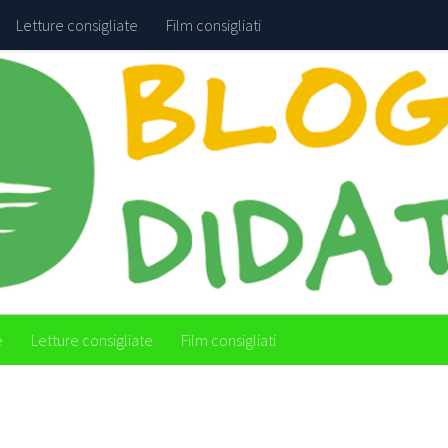
Letture consigliate
Film consigliati
e
Letture consigliate
Film consigliati