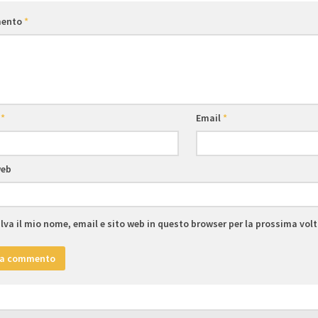
ento
*
e
*
Email
*
web
lva il mio nome, email e sito web in questo browser per la prossima vo