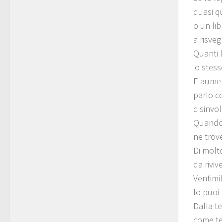
quasi qu
o un lib
a risveg
Quanti l
io stes
E aumen
parlo c
disinvol
Quando s
ne trov
Di molto
da riviv
Ventimil
lo puoi
Dalla te
come te