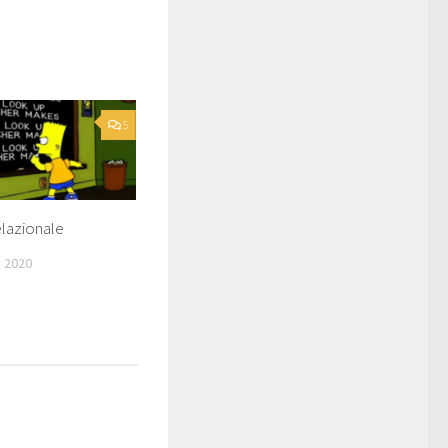
5
elazionale
 2020