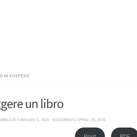
O IN SOSPESO
gere un libro
PUBBLICATO
MAGGIO 1, 2020
· AGGIORNATO
APRILE 29, 2020
Print
PDF