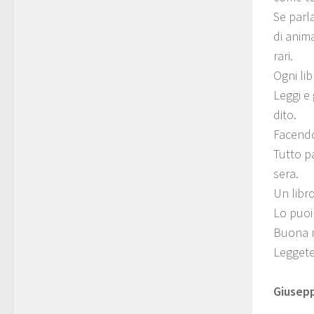
Se parla
di anima
rari.
Ogni li
Leggi e 
dito.
Facendo
Tutto pa
sera.
Un libr
Lo puoi 
Buona n
Leggete
Giusepp