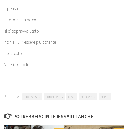
e pensa
che forse un poco
si e’ sopravvalutato:
non e’ lui l’ essere più potente
del creato.
Valeria Cipolli
Etichette:
biodiversità
corona virus
covid
pandemia
poesia
POTREBBERO INTERESSARTI ANCHE...