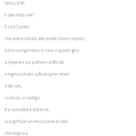
senza di te,
il sale resta sale.”
E così l’uomo
che aveva rubato alle piante il buon respiro,
si trova prigioniero in casa a questo giro
a respirare coi polmoni artificiali
e inginocchiato sulle proprie ceneri
e dei cari,
confuso, in castigo
tra comodità e distanza,
scorge fuori un mozzicone di cielo
che respira e