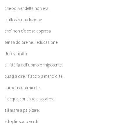
che poi vendetta non era,
piuttosto una lezione
che’ non c’è cosa appresa
senza dolore nell’ educazione.
Uno schiaffo
all’isteria dell’uomo onnipotente,
quasi a dire:” Faccio a meno di te,
qui non conti niente,
l’ acqua continua a scorrere
e il mare a palpitare,
le foglie sono verdi