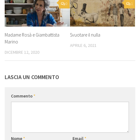
0
1
Madame Rosà e Giambattista
Svuotare il nulla
Marino
APRILE 6, 2021
DICEMBRE 12, 2020
LASCIA UN COMMENTO
Commento
*
Nome
*
Email
*