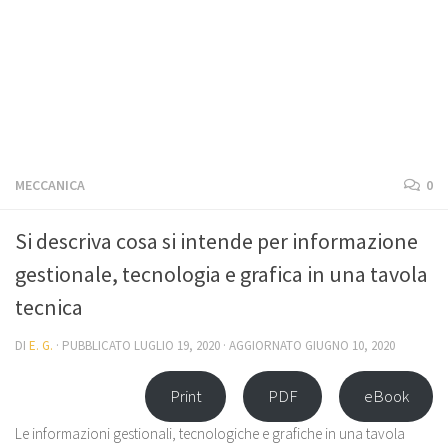
MECCANICA
0
Si descriva cosa si intende per informazione
gestionale, tecnologia e grafica in una tavola
tecnica
DI
E. G.
· PUBBLICATO
LUGLIO 19, 2020
· AGGIORNATO
GIUGNO 10, 2020
Print
PDF
eBook
Le informazioni gestionali, tecnologiche e grafiche in una tavola