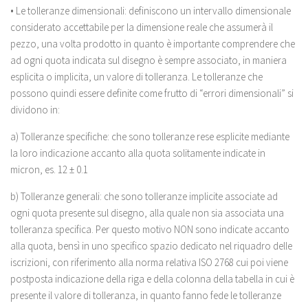
• Le tolleranze dimensionali: definiscono un intervallo dimensionale
considerato accettabile per la dimensione reale che assumerà il
pezzo, una volta prodotto in quanto è importante comprendere che
ad ogni quota indicata sul disegno è sempre associato, in maniera
esplicita o implicita, un valore di tolleranza. Le tolleranze che
possono quindi essere definite come frutto di “errori dimensionali” si
dividono in:
a) Tolleranze specifiche: che sono tolleranze rese esplicite mediante
la loro indicazione accanto alla quota solitamente indicate in
micron, es. 12 ± 0.1
b) Tolleranze generali: che sono tolleranze implicite associate ad
ogni quota presente sul disegno, alla quale non sia associata una
tolleranza specifica. Per questo motivo NON sono indicate accanto
alla quota, bensì in uno specifico spazio dedicato nel riquadro delle
iscrizioni, con riferimento alla norma relativa ISO 2768 cui poi viene
postposta indicazione della riga e della colonna della tabella in cui è
presente il valore di tolleranza, in quanto fanno fede le tolleranze