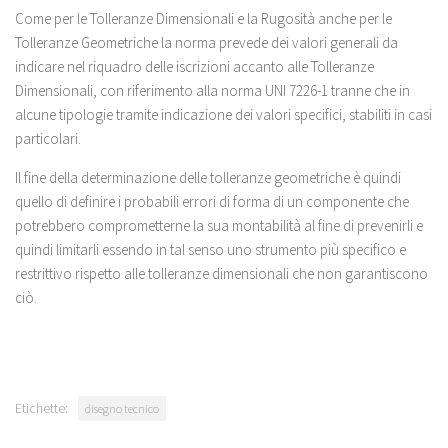
Come per le Tolleranze Dimensionali e la Rugosità anche per le
Tolleranze Geometriche la norma prevede dei valori generali da
indicare nel riquadro delle iscrizioni accanto alle Tolleranze
Dimensionali, con riferimento alla norma UNI 7226-1 tranne che in
alcune tipologie tramite indicazione dei valori specifici, stabiliti in casi
particolari.
Il fine della determinazione delle tolleranze geometriche è quindi
quello di definire i probabili errori di forma di un componente che
potrebbero comprometterne la sua montabilità al fine di prevenirli e
quindi limitarli essendo in tal senso uno strumento più specifico e
restrittivo rispetto alle tolleranze dimensionali che non garantiscono
ciò.
Etichette:
disegno tecnico