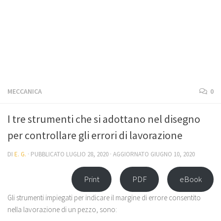
MECCANICA
0
I tre strumenti che si adottano nel disegno
per controllare gli errori di lavorazione
DI
E. G.
· PUBBLICATO
LUGLIO 28, 2020
· AGGIORNATO
GIUGNO 10, 2020
Print
PDF
eBook
Gli strumenti impiegati per indicare il margine di errore consentito
nella lavorazione di un pezzo, sono: