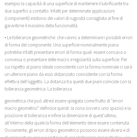
esempio la capacità di una superficie di mantenere il lubrificante tra
due superfici a contatto. Infatti per determinate applicazioni
(componenti) esistono dei valori di rugosità consigliata al fine di
garantirne il massimo della funzionalità.
• Le tolleranze geometriche: che vanno a determinare i possibili errori
di forma del componente. Una superficie nominalmente piana
potrebbe infatti presentare errori di forma quali: essere concava o
convessa o presentare delle macro irregolarità sulla superficie. Per
cui rispetto al piano ideale coincidente con la forma nominale ci sarà
un ulteriore piano da esso distanziato coincidente con la forma
effettiva dell’oggetto. La distanza tra questi due piani coincide con la
tolleranza geometrica. La tolleranza
geometrica che può altresì essere spiegata come frutto di “errori
macro geometrici” definisce quindi: la zona (ovvero uno spazio) e la
posizione di tolleranza e infine la dimensione di quest’ultima,
all’interno della quale la forma dell’elemento deve essere contenuta.
Ovviamente, gli errori di tipo geometrico possono essere diversi e di