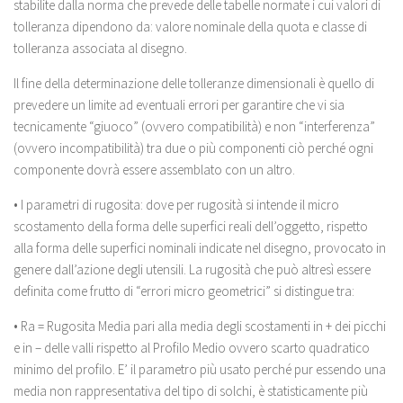
stabilite dalla norma che prevede delle tabelle normate i cui valori di
tolleranza dipendono da: valore nominale della quota e classe di
tolleranza associata al disegno.
Il fine della determinazione delle tolleranze dimensionali è quello di
prevedere un limite ad eventuali errori per garantire che vi sia
tecnicamente “giuoco” (ovvero compatibilità) e non “interferenza”
(ovvero incompatibilità) tra due o più componenti ciò perché ogni
componente dovrà essere assemblato con un altro.
• I parametri di rugosita: dove per rugosità si intende il micro
scostamento della forma delle superfici reali dell’oggetto, rispetto
alla forma delle superfici nominali indicate nel disegno, provocato in
genere dall’azione degli utensili. La rugosità che può altresì essere
definita come frutto di “errori micro geometrici” si distingue tra:
• Ra = Rugosita Media pari alla media degli scostamenti in + dei picchi
e in – delle valli rispetto al Profilo Medio ovvero scarto quadratico
minimo del profilo. E’ il parametro più usato perché pur essendo una
media non rappresentativa del tipo di solchi, è statisticamente più