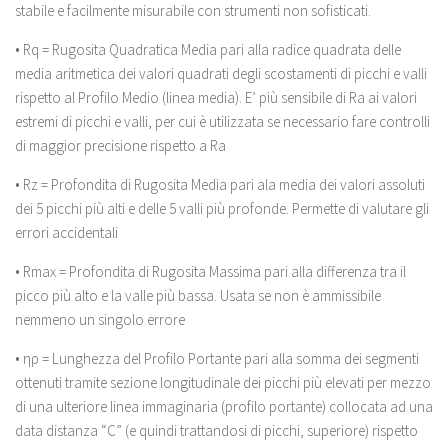
stabile e facilmente misurabile con strumenti non sofisticati.
• Rq = Rugosita Quadratica Media pari alla radice quadrata delle
media aritmetica dei valori quadrati degli scostamenti di picchi e valli
rispetto al Profilo Medio (linea media). E’ più sensibile di Ra ai valori
estremi di picchi e valli, per cui è utilizzata se necessario fare controlli
di maggior precisione rispetto a Ra
• Rz = Profondita di Rugosita Media pari ala media dei valori assoluti
dei 5 picchi più alti e delle 5 valli più profonde. Permette di valutare gli
errori accidentali
• Rmax = Profondita di Rugosita Massima pari alla differenza tra il
picco più alto e la valle più bassa. Usata se non è ammissibile
nemmeno un singolo errore
• ηρ = Lunghezza del Profilo Portante pari alla somma dei segmenti
ottenuti tramite sezione longitudinale dei picchi più elevati per mezzo
di una ulteriore linea immaginaria (profilo portante) collocata ad una
data distanza “C” (e quindi trattandosi di picchi, superiore) rispetto