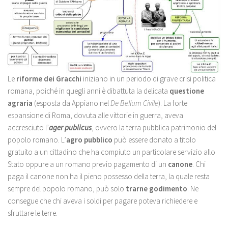
Le
riforme dei Gracchi
iniziano in un periodo di grave crisi politica
romana, poiché in quegli anni è dibattuta la delicata
questione
agraria
(esposta da Appiano nel
De Bellum Civile
). La forte
espansione di Roma, dovuta alle vittorie in guerra, aveva
accresciuto l’
ager publicus
, ovvero la terra pubblica patrimonio del
popolo romano. L’
agro pubblico
può essere donato a titolo
gratuito a un cittadino che ha compiuto un particolare servizio allo
Stato oppure a un romano previo pagamento di un
canone
. Chi
paga il canone non ha il pieno possesso della terra, la quale resta
sempre del popolo romano, può solo
trarne godimento
. Ne
consegue che chi aveva i soldi per pagare poteva richiedere e
sfruttare le terre.