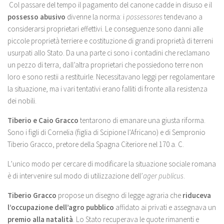
Col passare del tempo il pagamento del canone cadde in disuso e il
possesso abusivo
divenne la norma: i
possessores
tendevano a
considerarsi proprietari effettivi. Le conseguenze sono danni alle
piccole proprietà terriere e costituzione di grandi proprietà di terreni
usurpati allo Stato. Da una parte ci sono i contadini che reclamano
un pezzo di terra, dall’altra proprietari che possiedono terre non
loro e sono restii a restituirle. Necessitavano leggi per regolamentare
la situazione, ma i vari tentativi erano falliti di fronte alla resistenza
dei nobili.
Tiberio e Caio Gracco
tentarono di emanare una giusta riforma.
Sono i figli di Cornelia (figlia di Scipione l’Africano) e di Sempronio
Tiberio Gracco, pretore della Spagna Citeriore nel 170 a. C.
L’unico modo per cercare di modificare la situazione sociale romana
è di intervenire sul modo di utilizzazione dell’
ager publicus
.
Tiberio Gracco
propose un disegno di legge agraria che
riduceva
l’occupazione dell’agro pubblico
affidato ai privati e assegnava un
premio alla natalità
. Lo Stato recuperava le quote rimanenti e