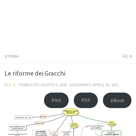
STORIA
0
Le riforme dei Gracchi
DI
E. G.
· PUBBLICATO
AGOSTO 9, 2020
· AGGIORNATO
APRILE 28, 2021
Print
PDF
eBook