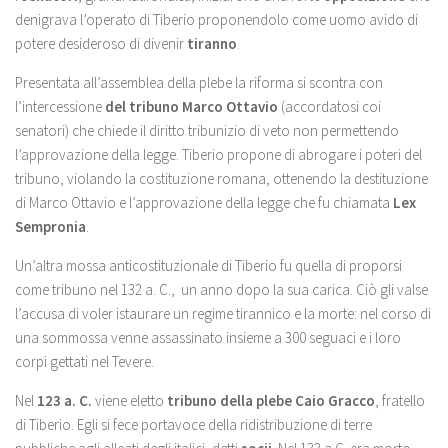
denigrava l’operato di Tiberio proponendolo come uomo avido di
potere desideroso di divenir
tiranno
.
Presentata all’assemblea della plebe la riforma si scontra con
l’intercessione
del tribuno Marco Ottavio
(accordatosi coi
senatori) che chiede il diritto tribunizio di veto non permettendo
l’approvazione della legge. Tiberio propone di abrogare i poteri del
tribuno, violando la costituzione romana, ottenendo la destituzione
di Marco Ottavio e l’approvazione della legge che fu chiamata
Lex
Sempronia
.
Un’altra mossa anticostituzionale di Tiberio fu quella di proporsi
come tribuno nel 132 a. C., un anno dopo la sua carica. Ciò gli valse
l’accusa di voler istaurare un regime tirannico e la morte: nel corso di
una sommossa venne assassinato insieme a 300 seguaci e i loro
corpi gettati nel Tevere.
Nel
123 a. C.
viene eletto
tribuno della plebe Caio Gracco
, fratello
di Tiberio. Egli si fece portavoce della ridistribuzione di terre