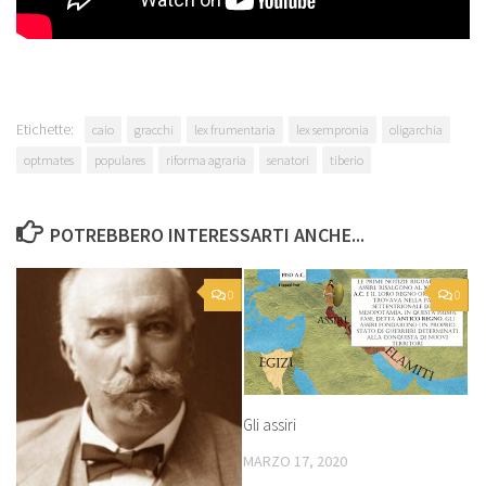
Etichette:
caio
gracchi
lex frumentaria
lex sempronia
oligarchia
optmates
populares
riforma agraria
senatori
tiberio
POTREBBERO INTERESSARTI ANCHE...
0
0
Gli assiri
MARZO 17, 2020