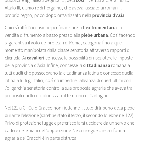
pubbliche agli alleati degli italici, detti
socii
. Nel 133 a.C. era morto
Attalo III, ultimo re di Pergamo, che aveva lasciato ai romani il
proprio regno, poco dopo organizzato nella
provincia d’Asia
.
Caio sfruttò l’occasione per finanziare la
Lex frumentaria
: la
vendita di frumento a basso prezzo alla
plebe urbana
. Così facendo
si garantiva il voto dei proletari di Roma, categoria fino a quel
momento manipolata dalla classe senatoria attraverso rapporti di
clientela. Ai
cavalieri
concesse la possibilità di riscuotere le imposte
della provincia d’Asia. Infine, concesse la
cittadinanza
romana a
tutti quelli che possedevano la cittadinanza latina e concesse quella
latina a tutti gli italici, così da impedire l’alleanza di quest’ultimi con
l’oligarchia senatoria contro la sua proposta agraria che aveva tra i
propositi quello di colonizzare il territorio di Cartagine.
Nel 121 a.C. Caio Gracco non riottenne il titolo di tribuno della plebe
durante l’elezione (sarebbe stato il terzo, il secondo lo ebbe nel 122).
Privo di protezione fugge e preferisce farsi uccidere da un servo che
cadere nelle mani dell’opposizione. Ne consegue che la riforma
agraria dei Gracchi è in parte distrutta: