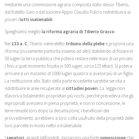
mediante una commissione agraria composta dallo stesso Tiberio,
dal fratello Gaio e dal suocere Appio Claudio Pulcro redistribuiva ai
poveri i
lotti inalienabili
.
Spieghiamo meglio
la riforma agraria di Tiberio Gracco
:
Nel
133 a. C.
Tiberio viene eletto
tribuno della plebe
e propone una
riforma (ovviamente partorita insieme ad altri) stabilendo di fissare in
50 iugeri la terra pubblica che poteva restare nelle mani di un privato
( fino a quel momento fissata in 500 iugeri, circa 125 ettari). Si poteva
arrivare a un massimo di 1000 iugeri qualora si avesse più di un figlio.
La restituzione allo Stato della parte eccedente sarebbe servita a
ridistribuire le aree recuperate ai
cittadini poveri
. La legge non
sfavoriva totalmente i proprietari più ricchi, perché prevedeva che gli
espropriati avessero in piena proprietà, e non in concessione, le
terre rimaste loro dopo la decurtazione; i beneficiari del
provvedimento avrebbero a loro volta usufruito della proprietà delle
loro parcelle in modo netto e inalienabile.
I
senatori
, grandi latifondisti, iniziarono una forte
opposizione
che