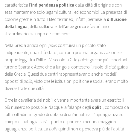
caratteristica l’
indipendenza
politica
dalla città di origine e con
essa mantennero solo legami culturali ed economici. La presenza di
colonie greche in tutto il Mediterraneo, infatti, permise la
diffusione
della lingua
, della
cultura
e dell’
arte greca
e favorì uno
straordinario sviluppo dei commerci.
Nella Grecia antica ogni
polis
costituiva un piccolo stato
indipendente, una città-stato, con una propria organizzazione e
proprie leggi. Tra l’VIII e il VI secolo a.C. le
poleis
greche più importanti
furono Sparta e Atene che a lungo si contesero il ruolo di città guida
della Grecia. Questi due centri rappresentavano anche modelli
opposti di
polis
, visto che le istituzioni politiche e sociali erano molto
diverse tra le due città.
Oltre la cavalleria dei nobili divenne importante avere un esercito il
più numeroso possibile. Nacque la falange degli
opliti
, composta da
tutti i cittadini in grado di dotarsi di un’armatura. L’uguaglianza sul
campo di battaglia sarà il punto di partenza per una maggiore
uguaglianza politica. La
polis
quindi non dipendeva più dall’abilità