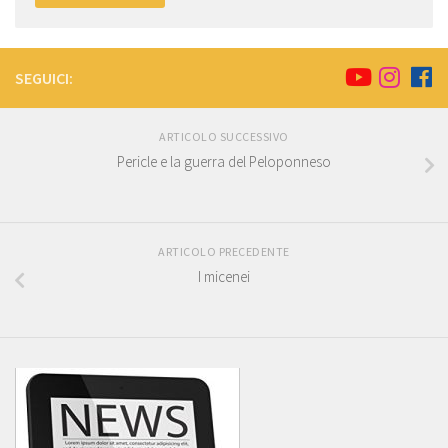
SEGUICI:
ARTICOLO SUCCESSIVO
Pericle e la guerra del Peloponneso
ARTICOLO PRECEDENTE
I micenei