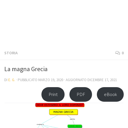
STORIA
0
La magna Grecia
DI
E. G.
· PUBBLICATO
MARZO 19, 2020
· AGGIORNATO
DICEMBRE 17, 2021
Print
PDF
eBook