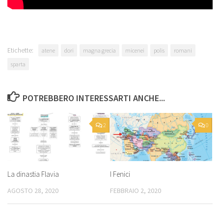
Etichette:
atene
dori
magna grecia
micenei
polis
romani
sparta
POTREBBERO INTERESSARTI ANCHE...
2
0
I Fenici
La dinastia Flavia
FEBBRAIO 2, 2020
AGOSTO 28, 2020