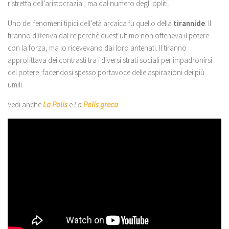
ristretta dell’aristocrazia , ma dal numero degli opliti.
Uno dei fenomeni tipici dell’età arcaica fu quello della
tirannide
. Il
tiranno differiva dal re perchè quest’ultimo non otteneva il potere
con la forza, ma lo ricevevano dai loro antenati. Il tiranno
approfittava dei contrasti tra i diversi strati sociali per impadronirsi
del potere, facendosi spesso portavoce delle aspirazioni dei più
umili.
Vedi anche
La Polis
e
La
Polis greca