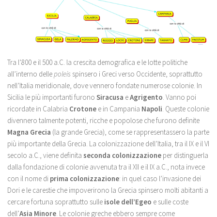
Tra l’800 e il 500 a.C. la crescita demografica e le lotte politiche
all’interno delle
poleis
spinsero i Greci verso Occidente, soprattutto
nell’Italia meridionale, dove vennero fondate numerose colonie. In
Sicilia le più importanti furono
Siracusa
e
Agrigento
. Vanno poi
ricordate in Calabria
Crotone
e in Campania
Napoli
. Queste colonie
divennero talmente potenti, ricche e popolose che furono definite
Magna Grecia
(la grande Grecia), come se rappresentassero la parte
più importante della Grecia. La colonizzazione dell’Italia, tra il IX e il VI
secolo a.C., viene definita
seconda
colonizzazione
per distinguerla
dalla fondazione di colonie avvenuta tra il XII e il IX a.C., nota invece
con il nome di
prima colonizzazione
: in quel caso l’invasione dei
Dori e le carestie che impoverirono la Grecia spinsero molti abitanti a
cercare fortuna soprattutto sulle
isole dell’Egeo
e sulle coste
dell’
Asia Minore
. Le colonie greche ebbero sempre come