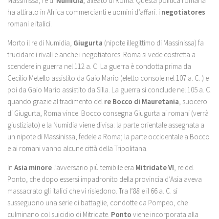
Massinissa, re di
Numidia
, alleato di Roma. Questa politica romana
ha attirato in Africa commercianti e uomini d’affari: i
negotiatores
romani e italici.
Morto il re di Numidia,
Giugurta
(nipote illegittimo di Massinissa) fa
trucidare i rivali e anche i negotiatores. Roma si vede costretta a
scendere in guerra nel 112 a. C. La guerra è condotta prima da
Cecilio Metello assistito da Gaio Mario (eletto console nel 107 a. C. ) e
poi da Gaio Mario assistito da Silla. La guerra si conclude nel 105 a. C.
quando grazie al tradimento del
re Bocco di Mauretania
, suocero
di Giugurta, Roma vince. Bocco consegna Giugurta ai romani (verrà
giustiziato) e la Numidia viene divisa: la parte orientale assegnata a
un nipote di Massinissa, fedele a Roma; la parte occidentale a Bocco
e ai romani vanno alcune città della Tripolitana.
In
Asia minore
l’avversario più temibile era
Mitridate VI
, re del
Ponto, che dopo essersi impadronito della provincia d’Asia aveva
massacrato gli italici che vi risiedono. Tra l’88 e il 66 a. C. si
susseguono una serie di battaglie, condotte da Pompeo, che
culminano col suicidio di Mitridate.
Ponto
viene incorporata alla