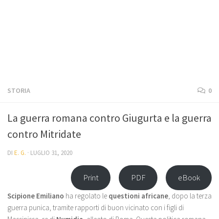
STORIA
0
La guerra romana contro Giugurta e la guerra
contro Mitridate
DI
E. G.
·
LUGLIO 31, 2020
Print
PDF
eBook
Scipione Emiliano
ha regolato le
questioni africane
, dopo la terza
guerra punica, tramite rapporti di buon vicinato con i figli di