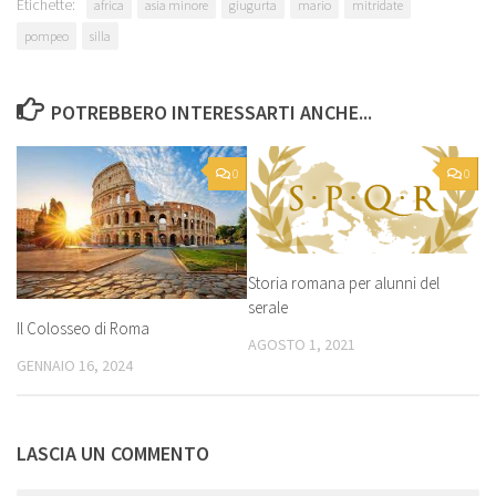
Etichette:
africa
asia minore
giugurta
mario
mitridate
pompeo
silla
POTREBBERO INTERESSARTI ANCHE...
0
0
Storia romana per alunni del
serale
Il Colosseo di Roma
AGOSTO 1, 2021
GENNAIO 16, 2024
LASCIA UN COMMENTO