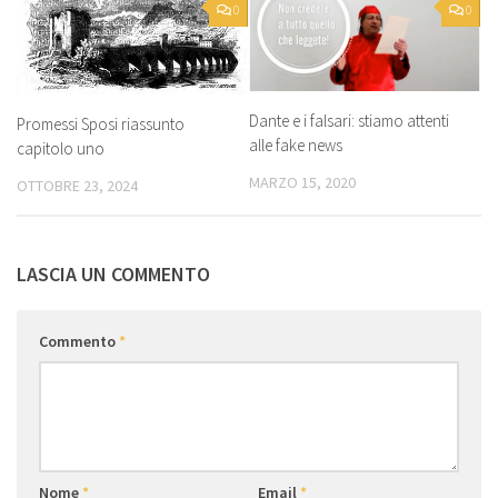
0
0
Dante e i falsari: stiamo attenti
Promessi Sposi riassunto
alle fake news
capitolo uno
MARZO 15, 2020
OTTOBRE 23, 2024
LASCIA UN COMMENTO
Commento
*
Nome
*
Email
*