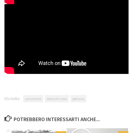
Etichette:
canzoniere
dolce stil novo
petrarca
POTREBBERO INTERESSARTI ANCHE...