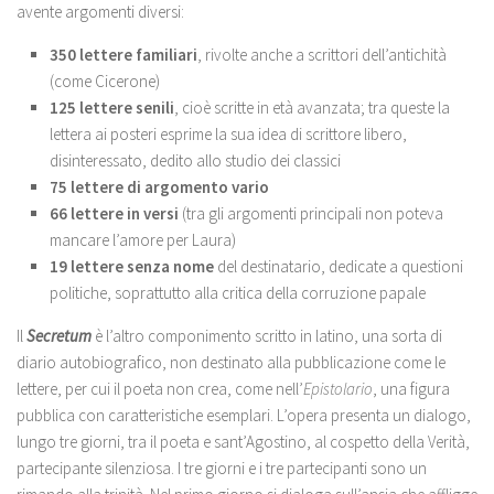
avente argomenti diversi:
350 lettere familiari
, rivolte anche a scrittori dell’antichità
(come Cicerone)
125 lettere senili
, cioè scritte in età avanzata; tra queste la
lettera ai posteri esprime la sua idea di scrittore libero,
disinteressato, dedito allo studio dei classici
75 lettere di argomento vario
66 lettere in versi
(tra gli argomenti principali non poteva
mancare l’amore per Laura)
19 lettere senza nome
del destinatario, dedicate a questioni
politiche, soprattutto alla critica della corruzione papale
Il
Secretum
è l’altro componimento scritto in latino, una sorta di
diario autobiografico, non destinato alla pubblicazione come le
lettere, per cui il poeta non crea, come nell’
Epistolario
, una figura
pubblica con caratteristiche esemplari. L’opera presenta un dialogo,
lungo tre giorni, tra il poeta e sant’Agostino, al cospetto della Verità,
partecipante silenziosa. I tre giorni e i tre partecipanti sono un