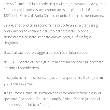
presso Clemente V, la cui sede, in quegli anni, si trovava ad Avignone.
Francesco e il fratello si avvieranno agli studi giuridici e il 6 aprile
1327, nella Chiesa di Santa Chiara, incontra Laura e se ne innamora.
Le precarie condizioni economiche lo porteranno a prendere gli
ordini minori ed entrare al servizio del cardinale Colonna.
Nonostante il celibato, imposto dai voti presi, avrà un figlio
illegittimo.
Grazie al suo lavoro viaggerà parecchio, in tutta Europa.
Nel 1341 il Senato di Roma gli offre la corona poetica e lui accetterà
volentieri l’onorificenza.
In seguito avrà una seconda figlia, con la quale vivrà fino agli ultimi
giorni della sua vita.
Tra i numerosi amici del Petrarca possiamo annoverarne alcuni di
spessore: Boccaccio, Roberto d’Angiò, Cola di Rienzo (a capo di
un’insurrezione fallita a Roma).