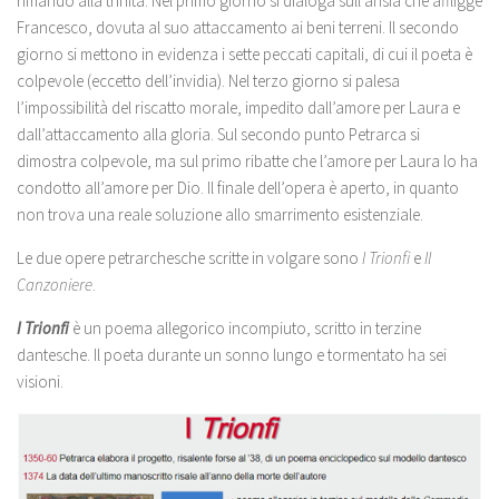
rimando alla trinità. Nel primo giorno si dialoga sull’ansia che affligge
Francesco, dovuta al suo attaccamento ai beni terreni. Il secondo
giorno si mettono in evidenza i sette peccati capitali, di cui il poeta è
colpevole (eccetto dell’invidia). Nel terzo giorno si palesa
l’impossibilità del riscatto morale, impedito dall’amore per Laura e
dall’attaccamento alla gloria. Sul secondo punto Petrarca si
dimostra colpevole, ma sul primo ribatte che l’amore per Laura lo ha
condotto all’amore per Dio. Il finale dell’opera è aperto, in quanto
non trova una reale soluzione allo smarrimento esistenziale.
Le due opere petrarchesche scritte in volgare sono
I Trionfi
e
Il
Canzoniere
.
I Trionfi
è un poema allegorico incompiuto, scritto in terzine
dantesche. Il poeta durante un sonno lungo e tormentato ha sei
visioni.