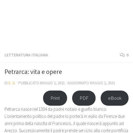
LETTERATURA ITALIANA
0
Petrarca: vita e opere
DI
E. G.
· PUBBLICATO
MAGGIO 2, 2021
· AGGIORNATO
MAGGIO 2, 2021
Print
PDF
eBook
Petrarca nasce nel 1304 da padre notaio e guelfo bianco.
L’orientamento politico del padre lo porterà in esilio da Firenze due
anni prima della nascita di Francesco, il quale nascerà appunto ad
Arezzo. Successivamente il padre prende servizio alla corte pontificia