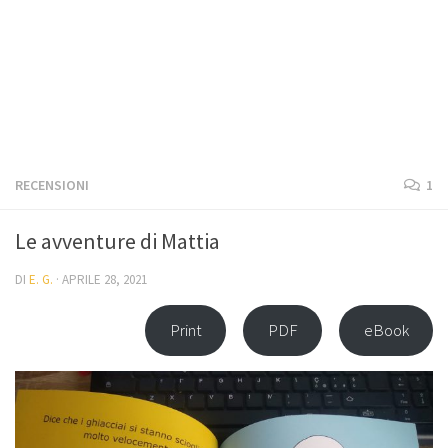
RECENSIONI
1
Le avventure di Mattia
DI
E. G.
·
APRILE 28, 2021
Print
PDF
eBook