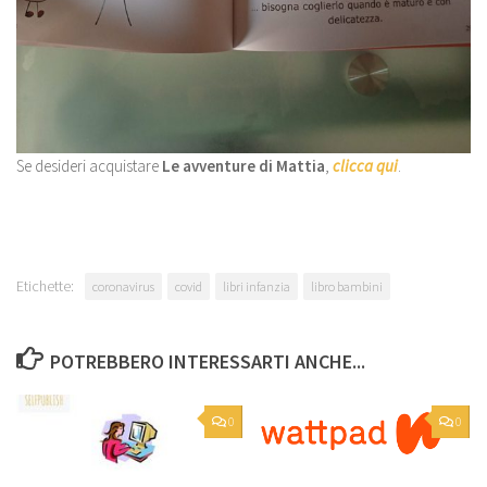
Se desideri acquistare
Le avventure di Mattia
,
clicca qui
.
Etichette:
coronavirus
covid
libri infanzia
libro bambini
POTREBBERO INTERESSARTI ANCHE...
0
0