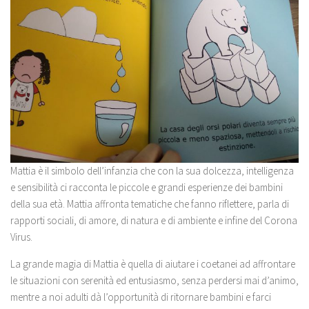
Mattia è il simbolo dell’infanzia che con la sua dolcezza, intelligenza
e sensibilità ci racconta le piccole e grandi esperienze dei bambini
della sua età. Mattia affronta tematiche che fanno riflettere, parla di
rapporti sociali, di amore, di natura e di ambiente e infine del Corona
Virus.
La grande magia di Mattia è quella di aiutare i coetanei ad affrontare
le situazioni con serenità ed entusiasmo, senza perdersi mai d’animo,
mentre a noi adulti dà l’opportunità di ritornare bambini e farci