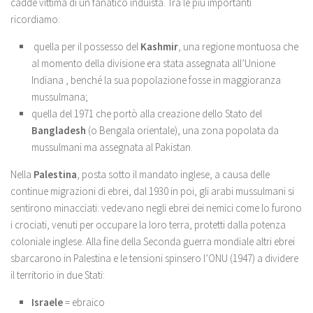
cadde vittima di un fanatico induista. Tra le più importanti
ricordiamo:
quella per il possesso del
Kashmir
, una regione montuosa che
al momento della divisione era stata assegnata all’Unione
Indiana , benché la sua popolazione fosse in maggioranza
mussulmana;
quella del 1971 che portò alla creazione dello Stato del
Bangladesh
(o Bengala orientale), una zona popolata da
mussulmani ma assegnata al Pakistan.
Nella
Palestina
, posta sotto il mandato inglese, a causa delle
continue migrazioni di ebrei, dal 1930 in poi, gli arabi mussulmani si
sentirono minacciati: vedevano negli ebrei dei nemici come lo furono
i crociati, venuti per occupare la loro terra, protetti dalla potenza
coloniale inglese. Alla fine della Seconda guerra mondiale altri ebrei
sbarcarono in Palestina e le tensioni spinsero l’ONU (1947) a dividere
il territorio in due Stati:
Israele
= ebraico