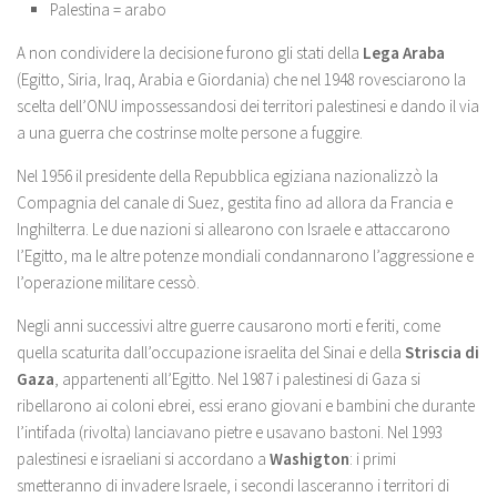
Palestina = arabo
A non condividere la decisione furono gli stati della
Lega Araba
(Egitto, Siria, Iraq, Arabia e Giordania) che nel 1948 rovesciarono la
scelta dell’ONU impossessandosi dei territori palestinesi e dando il via
a una guerra che costrinse molte persone a fuggire.
Nel 1956 il presidente della Repubblica egiziana nazionalizzò la
Compagnia del canale di Suez, gestita fino ad allora da Francia e
Inghilterra. Le due nazioni si allearono con Israele e attaccarono
l’Egitto, ma le altre potenze mondiali condannarono l’aggressione e
l’operazione militare cessò.
Negli anni successivi altre guerre causarono morti e feriti, come
quella scaturita dall’occupazione israelita del Sinai e della
Striscia di
Gaza
, appartenenti all’Egitto. Nel 1987 i palestinesi di Gaza si
ribellarono ai coloni ebrei, essi erano giovani e bambini che durante
l’intifada (rivolta) lanciavano pietre e usavano bastoni. Nel 1993
palestinesi e israeliani si accordano a
Washigton
: i primi
smetteranno di invadere Israele, i secondi lasceranno i territori di