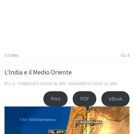
STORIA
0
L’India e il Medio Oriente
DI
E. G.
· PUBBLICATO
LUGLIO 18, 2021
· AGGIORNATO
LUGLIO 10, 2021
Print
PDF
eBook