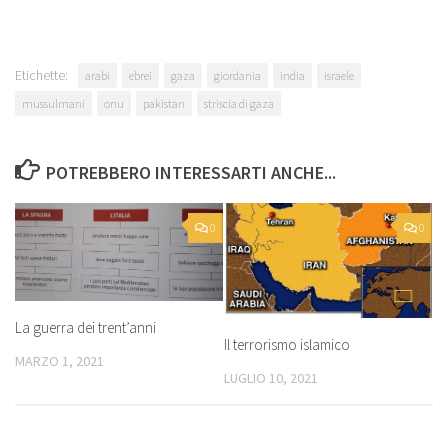
Etichette:
arabi
ebrei
gaza
giordania
india
israele
mussulmani
onu
pakistan
striscia di gaza
POTREBBERO INTERESSARTI ANCHE...
0
0
La guerra dei trent’anni
Il terrorismo islamico
MARZO 1, 2021
LUGLIO 10, 2021