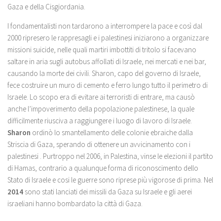
Gaza e della Cisgiordania.
I fondamentalisti non tardarono a interrompere la pace e così dal
2000 ripresero le rappresagli e i palestinesi iniziarono a organizzare
missioni suicide, nelle quali martiri imbottiti di tritolo si facevano
saltare in aria sugli autobus affollati di Israele, nei mercati e nei bar,
causando la morte dei civili. Sharon, capo del governo di Israele,
fece costruire un muro di cemento e ferro lungo tutto il perimetro di
Israele. Lo scopo era di evitare ai terroristi di entrare, ma causò
anche l’impoverimento della popolazione palestinese, la quale
difficilmente riusciva a raggiungere i luogo di lavoro di Israele.
Sharon
ordinò lo smantellamento delle colonie ebraiche dalla
Striscia di Gaza, sperando di ottenere un avvicinamento con i
palestinesi . Purtroppo nel 2006, in Palestina, vinse le elezioni il partito
di Hamas, contrario a qualunque forma di riconoscimento dello
Stato di Israele e cosi le guerre sono riprese più vigorose di prima. Nel
2014
sono stati lanciati dei missili da Gaza su Israele e gli aerei
israeliani hanno bombardato la città di Gaza.