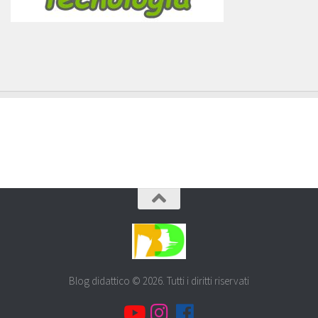
Blog didattico © 2026. Tutti i diritti riservati