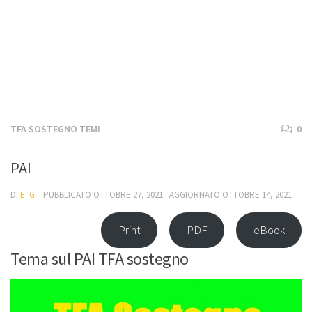
TFA SOSTEGNO TEMI
0
PAI
DI
E. G.
· PUBBLICATO
OTTOBRE 27, 2021
· AGGIORNATO
OTTOBRE 14, 2021
Print
PDF
eBook
Tema sul PAI TFA sostegno