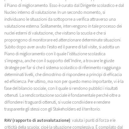
il Piano di miglioramento. Esso è curato dal Dirigente scolastico e dal
Nucleo interno di valutazione. In un secondo momento, si
individuano le situazioni da sottoporre a verifica attraverso una
valutazione esterna. Solitamente, intervengono in tale processo dei
nuclei esterni di valutazione, che visitano la scuola e che si
propongono di monitorare ed attenzionare determinate situazioni.
Subito dopo aver avuto l’esito ed il parere di tali visite, si adotta un
Piano di miglioramento con il quale l’istituzione scolastica
s’impegna, anche con il supporto dell’Indire, a trovare le giuste
strategie per far sì che il sistema scolastico di riferimento raggiunga
determinati livelli, che dimostrino di rispondere a principi di efficacia
ed efficienza. Per ultimo, ma non per questo meno importante, vi è la
fase del bilancio sociale, con il quale si rendono pubblici i risultati
ottenuti. La rendicontazione sociale è fondamentale perché oltre a
diffondere i traguardi ottenuti, si vuole condividere e rendere
trasparente gli stessi con gli Stakeholders ed il territorio.
RAV (rapporto di autovalutazione)
: valuta i punti di forza e le
criticità della scuola; cioè la situazione complessiva. È compilato dal