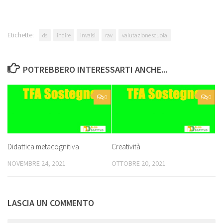
Etichette:
ds
indire
invalsi
rav
valutazione scuola
POTREBBERO INTERESSARTI ANCHE...
0
0
Didattica metacognitiva
Creatività
NOVEMBRE 24, 2021
OTTOBRE 20, 2021
LASCIA UN COMMENTO