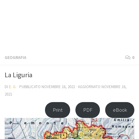
GEOGRAFIA
0
La Liguria
DI
E. G.
· PUBBLICATO
NOVEMBRE 16, 2021
· AGGIORNATO
NOVEMBRE 16,
2021
Print
PDF
eBook