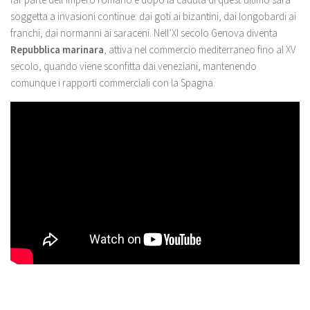
soggetta a invasioni continue: dai goti ai bizantini, dai longobardi ai
franchi, dai normanni ai saraceni. Nell’XI secolo Genova diventa
Repubblica marinara
, attiva nel commercio mediterraneo fino al XV
secolo, quando viene sconfitta dai veneziani, mantenendo
comunque i rapporti commerciali con la Spagna.