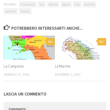
Etichette:
cinque terre
fiori
levante
liguria
navi
ponente
sanremo
venezia
POTREBBERO INTERESSARTI ANCHE...
0
0
La Campania
Le Marche
GENNAIO 27, 2022
DICEMBRE 1, 2023
LASCIA UN COMMENTO
Commento
*