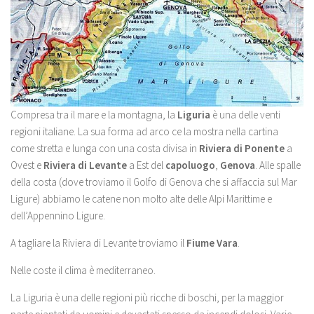
Compresa tra il mare e la montagna, la
Liguria
è una delle venti
regioni italiane. La sua forma ad arco ce la mostra nella cartina
come stretta e lunga con una costa divisa in
Riviera di Ponente
a
Ovest e
Riviera di Levante
a Est del
capoluogo
,
Genova
. Alle spalle
della costa (dove troviamo il Golfo di Genova che si affaccia sul Mar
Ligure) abbiamo le catene non molto alte delle Alpi Marittime e
dell’Appennino Ligure.
A tagliare la Riviera di Levante troviamo il
Fiume Vara
.
Nelle coste il clima è mediterraneo.
La Liguria è una delle regioni più ricche di boschi, per la maggior