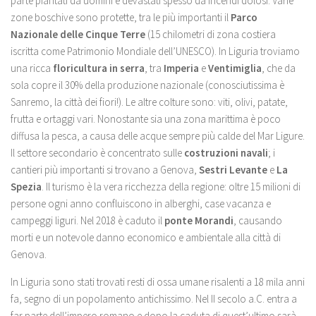
parte piantati da uomini e devastati spesso da incendi dolosi. Varie
zone boschive sono protette, tra le più importanti il
Parco
Nazionale delle Cinque Terre
(15 chilometri di zona costiera
iscritta come Patrimonio Mondiale dell’UNESCO). In Liguria troviamo
una ricca
floricultura in serra
, tra
Imperia
e
Ventimiglia
, che da
sola copre il 30% della produzione nazionale (conosciutissima è
Sanremo, la città dei fiori!). Le altre colture sono: viti, olivi, patate,
frutta e ortaggi vari. Nonostante sia una zona marittima è poco
diffusa la pesca, a causa delle acque sempre più calde del Mar Ligure.
Il settore secondario è concentrato sulle
costruzioni navali
; i
cantieri più importanti si trovano a Genova,
Sestri Levante
e
La
Spezia
. Il turismo è la vera ricchezza della regione: oltre 15 milioni di
persone ogni anno confluiscono in alberghi, case vacanza e
campeggi liguri. Nel 2018 è caduto il
ponte Morandi
, causando
morti e un notevole danno economico e ambientale alla città di
Genova.
In Liguria sono stati trovati resti di ossa umane risalenti a 18 mila anni
fa, segno di un popolamento antichissimo. Nel II secolo a.C. entra a
far parte dell’impero romano e dopo la caduta di quest’ultimo sarà