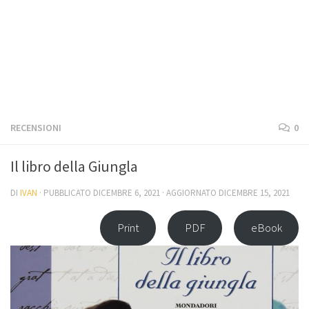
RECENSIONI
0
Il libro della Giungla
DI
IVAN
· PUBBLICATO
DICEMBRE 6, 2021
· AGGIORNATO
DICEMBRE 15, 2021
Print
PDF
eBook