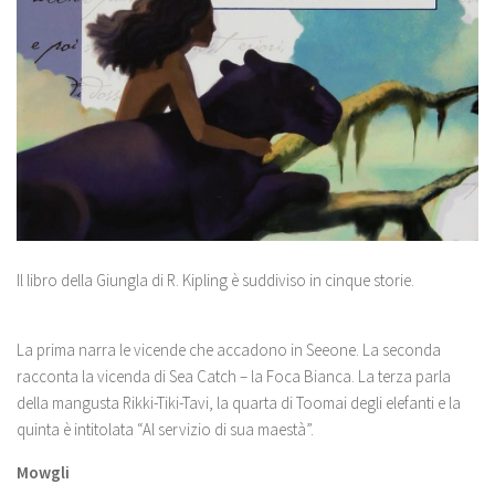
Il libro della Giungla di R. Kipling è suddiviso in cinque storie.
La prima narra le vicende che accadono in Seeone. La seconda
racconta la vicenda di Sea Catch – la Foca Bianca. La terza parla
della mangusta Rikki-Tiki-Tavi, la quarta di Toomai degli elefanti e la
quinta è intitolata “Al servizio di sua maestà”.
Mowgli