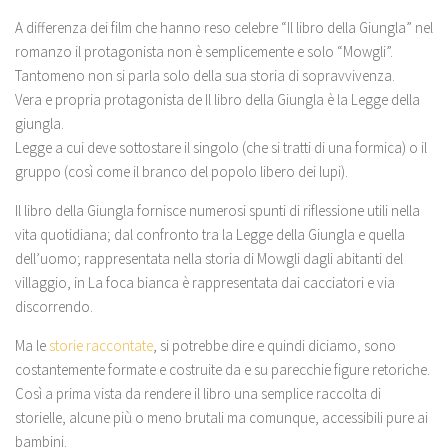
A differenza dei film che hanno reso celebre “Il libro della Giungla” nel
romanzo il protagonista non è semplicemente e solo “Mowgli”.
Tantomeno non si parla solo della sua storia di sopravvivenza.
Vera e propria protagonista de Il libro della Giungla è la Legge della
giungla.
Legge a cui deve sottostare il singolo (che si tratti di una formica) o il
gruppo (così come il branco del popolo libero dei lupi).
Il libro della Giungla fornisce numerosi spunti di riflessione utili nella
vita quotidiana; dal confronto tra la Legge della Giungla e quella
dell’uomo; rappresentata nella storia di Mowgli dagli abitanti del
villaggio, in La foca bianca è rappresentata dai cacciatori e via
discorrendo.
Ma le
storie raccontate
, si potrebbe dire e quindi diciamo, sono
costantemente formate e costruite da e su parecchie figure retoriche.
Così a prima vista da rendere il libro una semplice raccolta di
storielle, alcune più o meno brutali ma comunque, accessibili pure ai
bambini.