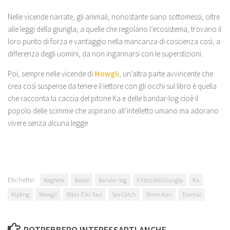
Nelle vicende narrate, gli animali, nonostante siano sottomessi, oltre
alle leggi della giungla, a quelle che regolano l’ecosistema, trovano il
loro punto di forza e vantaggio nella mancanza di coscienza così, a
differenza degli uomini, da non ingannarsi con le superstizioni.
Poi, sempre nelle vicende di
Mowgli
, un’altra parte avvincente che
crea così suspense da tenere il lettore con gli occhi sul libro è quella
che racconta la caccia del pitone Ka e delle bandar-log cioè il
popolo delle scimmie che aspirano all’intelletto umano ma adorano
vivere senza alcuna legge.
Etichette:
Baghera
Baloo
Bandar-log
Il libro dell Giungla
Ka
Kipling
Mowgli
Rikki-Tiki-Tavi
Sea Catch
Shere-Kan
Toomai
POTREBBERO INTERESSARTI ANCHE...