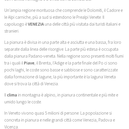
Un’ampia regione montuosa che comprende le Dolomiti, il Cadore e
le Alpi carniche, più a sud si estendono le Prealpi Venete. Il
capoluogo è
VENEZIA
una delle città più visitata dai turisti italiani e
stranieri.
La pianura è divisa in una parte alta e asciutta e una bassa, fra loro
separate dalla linea delle risorgive. La parte più estesa è occupata
dalla pianura Padano-veneta. Nella regione sono presenti molti fiumi
tra i quali il
Piave
, il Brenta, l’Adige e la parte finale del Po ci sono
pochi laghi, le coste sono basse e sabbiose e sono caratterizzate
dalla formazione di lagune, la più importante è la laguna Veneta
dove si trova la città di Venezia.
Il
clima
in montagna è alpino, in pianura continentale e più mite e
umido lungo le coste.
In Veneto vivono quasi 5 milioni di persone. La popolazione si
concreta in pianura e nelle grandi città come Venezia, Padova e
Vicenza.