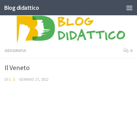
Blog didattico
Skip to content
GEOGRAFIA
0
Il Veneto
DI
E. G.
·
GENNAIO 27, 2022