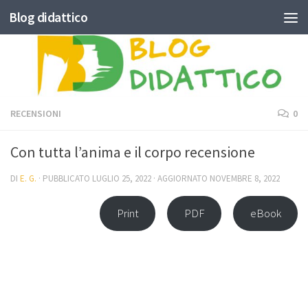
Blog didattico
Skip to content
RECENSIONI
0
Con tutta l’anima e il corpo recensione
DI
E. G.
· PUBBLICATO
LUGLIO 25, 2022
· AGGIORNATO
NOVEMBRE 8, 2022
Print
PDF
eBook