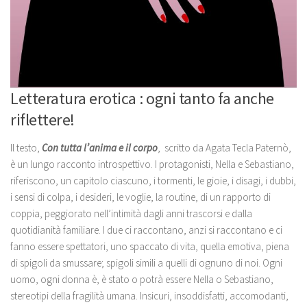
Letteratura erotica : ogni tanto fa anche
riflettere!
Il testo,
Con tutta l’anima e il corpo
, scritto da Agata Tecla Paternò,
è un lungo racconto introspettivo. I protagonisti, Nella e Sebastiano,
riferiscono, un capitolo ciascuno, i tormenti, le gioie, i disagi, i dubbi,
i sensi di colpa, i desideri, le voglie, la routine, di un rapporto di
coppia, peggiorato nell’intimità dagli anni trascorsi e dalla
quotidianità familiare. I due ci raccontano, anzi si raccontano e ci
fanno essere spettatori, uno spaccato di vita, quella emotiva, piena
di spigoli da smussare; spigoli simili a quelli di ognuno di noi. Ogni
uomo, ogni donna è, è stato o potrà essere Nella o Sebastiano,
stereotipi della fragilità umana. Insicuri, insoddisfatti, accomodanti,