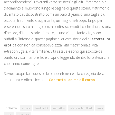
accondiscendenti, irriverenti verso sé stessi e gli altri. Matrimonio e
tradimento si muovono lungo le pagine di questa storia. Matrimonio
diventato caustico, stretto come un paio di jeans di una taglia più
piccola; tradimento ossigenante, un maglione troppo largo per
essere indossato a lungo senza sentirsi scomodi. I cliché di una storia
d’amore, di tante storie d’amore, di una vita, di tante vite, sono
buttati all’interno di queste pagine di questa storia della
letteratura
erotica
con ironica consapevolezza. Vita matrimoniale, vita
extraconiugale, vita familiare, vita sessuale sono qui esposte dal
punto di vista interiore. Ed è proprio leggendo dentro loro stessi che
capiranno come agire.
Se vuoi acquistare questo libro appartenente alla categoria della
letteratura erotica clicca qui:
Con tutta l’anima e il corpo
Etichette:
amore
familiarità
narrativa
relazioni familiari
sesso