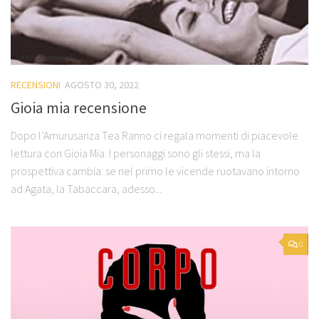
RECENSIONI
AGOSTO 30, 2022
Gioia mia recensione
Dopo l’Amurusanza Tea Ranno ci regala momenti di piacevole
lettura con Gioia Mia. I personaggi sono gli stessi, ma la
prospettiva cambia: se nel primo le vicende ruotavano intorno
ad Agata, la Tabaccara, adesso...
0