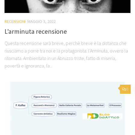
RECENSIONI
MAGGIO 3, 2022
L’arminuta recensione
Questa recensione sarà breve, perchè breve è la distanza che
riusciamo a porre tra noi e la protagonista: l’Arminuta, ovvero la
ritornata. Ambientato in un Abruzzo triste, fatto di miseria,
povertà e ignoranza, la...
0