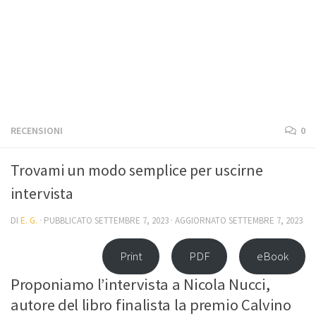
RECENSIONI
0
Trovami un modo semplice per uscirne
intervista
DI
E. G.
· PUBBLICATO
SETTEMBRE 7, 2023
· AGGIORNATO
SETTEMBRE 7, 2023
Print
PDF
eBook
Proponiamo l’intervista a Nicola Nucci,
autore del libro finalista la premio Calvino