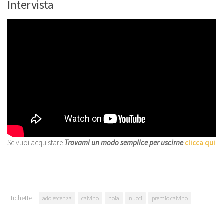
Intervista
Se vuoi acquistare
Trovami un modo semplice per uscirne
clicca qui
Etichette:
adolescenza
calvino
noia
nucci
premio calvino