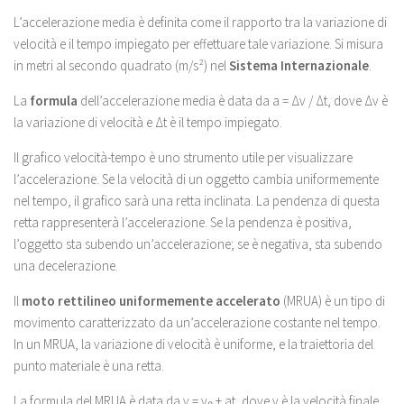
L’accelerazione media è definita come il rapporto tra la variazione di
velocità e il tempo impiegato per effettuare tale variazione. Si misura
in metri al secondo quadrato (m/s²) nel
Sistema Internazionale
.
La
formula
dell’accelerazione media è data da a = Δv / Δt, dove Δv è
la variazione di velocità e Δt è il tempo impiegato.
Il grafico velocità-tempo è uno strumento utile per visualizzare
l’accelerazione. Se la velocità di un oggetto cambia uniformemente
nel tempo, il grafico sarà una retta inclinata. La pendenza di questa
retta rappresenterà l’accelerazione. Se la pendenza è positiva,
l’oggetto sta subendo un’accelerazione; se è negativa, sta subendo
una decelerazione.
Il
moto rettilineo uniformemente accelerato
(MRUA) è un tipo di
movimento caratterizzato da un’accelerazione costante nel tempo.
In un MRUA, la variazione di velocità è uniforme, e la traiettoria del
punto materiale è una retta.
La formula del MRUA è data da v = v₀ + at, dove v è la velocità finale,