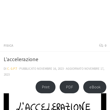
FISICA
0
L’accelerazione
DI
C. G.P.T
· PUBBLICATO
NOVEMBRE 16, 2023
· AGGIORNATO
NOVEMBRE 17,
2023
Print
PDF
eBook