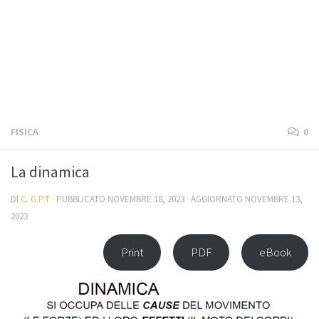
FISICA
0
La dinamica
DI
C. G.P.T
· PUBBLICATO
NOVEMBRE 18, 2023
· AGGIORNATO
NOVEMBRE 13,
2023
Print
PDF
eBook