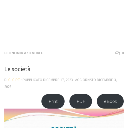
ECONOMIA AZIENDALE
0
Le società
DI
C. G.P.T
· PUBBLICATO
DICEMBRE 17, 2023
· AGGIORNATO
DICEMBRE 3,
2023
Print
PDF
eBook