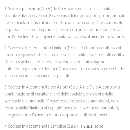
1. Società per Azioni (S.p.A.): le S.p.A. sono società il cui capitale
sociale è diviso in azioni. Gli azionisti detengono parti proporzionali
della società in base al numero di azioni possedute. Questo modello
è spesso utilizzato da grandi imprese con una struttura complessa e
con l’obiettivo di raccogliere capitali attraverso il mercato azionario.
2. Società a Responsabilità Limitata (S.r.l.): le S.r.l. sono caratterizzate
da una responsabilità limitata dei soci al capitale sociale sottoscritto.
Questo significa che le perdite aziendali non coinvolgono il
patrimonio personale dei soci. Questa struttura è spesso preferita da
imprese di dimensioni medie e piccole.
3. Società in Accomandita per Azioni (S.a.p.A.): le S.a.p.A. sono una
combinazione di caratteristiche delle società per azioni e delle
società in accomandita. Possono avere soci accomandanti, con
responsabilità limitata al capitale investito, e soci accomandatari,
che gestiscono l’azienda e sono responsabili illimitatamente.
4. Società in Accomandita Semplice (S.a.s.): le
S.a.s.
sono