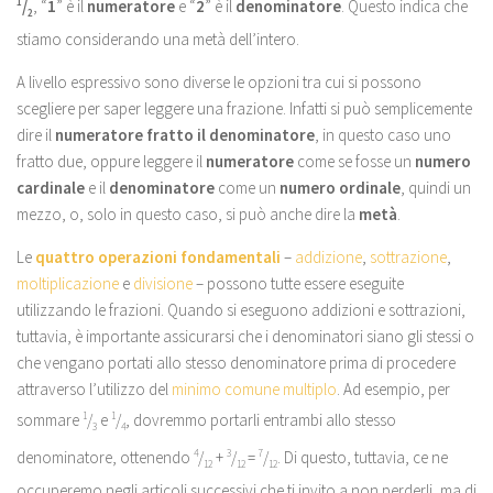
1
/
, “
1
” è il
numeratore
e “
2
” è il
denominatore
. Questo indica che
2
stiamo considerando una metà dell’intero.
A livello espressivo sono diverse le opzioni tra cui si possono
scegliere per saper leggere una frazione. Infatti si può semplicemente
dire il
numeratore fratto il denominatore
, in questo caso uno
fratto due, oppure leggere il
numeratore
come se fosse un
numero
cardinale
e il
denominatore
come un
numero ordinale
, quindi un
mezzo, o, solo in questo caso, si può anche dire la
metà
.
Le
quattro operazioni fondamentali
–
addizione
,
sottrazione
,
moltiplicazione
e
divisione
– possono tutte essere eseguite
utilizzando le frazioni. Quando si eseguono addizioni e sottrazioni,
tuttavia, è importante assicurarsi che i denominatori siano gli stessi o
che vengano portati allo stesso denominatore prima di procedere
attraverso l’utilizzo del
minimo comune multiplo
. Ad esempio, per
sommare
1
/
e
1
/
, dovremmo portarli entrambi allo stesso
3
4
denominatore, ottenendo
4
/
+
3
/
=
7
/
. Di questo, tuttavia, ce ne
12
12
12
occuperemo negli articoli successivi che ti invito a non perderli, ma di