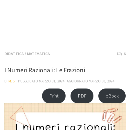
DIDATTICA
/
MATEMATICA
6
I Numeri Razionali: Le Frazioni
DI
M. S.
· PUBBLICATO
MARZO 31, 2024
· AGGIORNATO
MARZO 30, 2024
Print
PDF
eBook