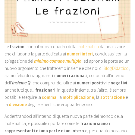
Le
frazioni
sono il nuovo quadro della
matematica
da analizzare
che chiudono la parte dedicata ai
numeri interi
, conclusasi con la
spiegazione del
minimo comune multiplo
, ed aprono le porte ad un
nuovo argomento che tratteremo insieme e che noi di
BlogDidattico
,
siamo felici di inaugurare:
i numeri razionali
, collocati all’interno
dell’
insieme Q
, che comprende, oltre ai
numeri positivi
e
negativi
anche tutti quelli
frazionari
. In questo insieme, tra l’altro, è sempre
possibile eseguire la
somma
, la
moltiplicazione
, la
sottrazione
e
la
divisione
degli elementi che vi appartengono.
Addentrandoci all’interno di questa nuova parte del mondo della
matematica, è possibile riportare come le
frazioni
siano i
rappresentanti di una parte di un intero
e, per quanto possano