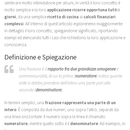
sembrare molto intimidatorie per alcuni, in verità il loro concetto è
molto semplice e la loro
applicazione ricorre opportuna tutti i
giorni
, da una semplice
ricetta di cucina
ai
calcoli finanziari
complessi
. All’interno di quest’articolo esploreremo maggiormente
in dettaglio il loro concetto, spiegandone significato, riportando
esempi ed elencando tutti i casi che richiedono la loro applicazione e
conoscenza.
Definizione e Spiegazione
Una frazione è il
rapporto fra due grandezze omogenee
e
commensurabili, di cui la prima (
numeratore
) indica quante
volte si debba prendere dell’intero una parte pari alla
seconda (
denominatore
).
In termini semplici, una
frazione rappresenta una parte di un
intero
. È composta da due numeri, uno sopra l’altro, separati da
una linea orizzontale. Il numero sopra la linea è chiamato
numeratore
, mentre quello sotto è il
denominatore
. Ad esempio, in