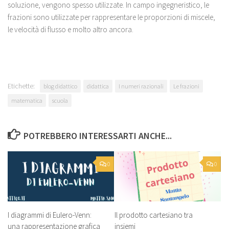
soluzione, vengono spesso utilizzate. In campo ingegneristico, le
frazioni sono utilizzate per rappresentare le proporzioni di miscele,
le velocità di flusso e molto altro ancora.
Etichette:
blog didattico
didattica
I numeri razionali
Le frazioni
matematica
scuola
POTREBBERO INTERESSARTI ANCHE...
0
0
I diagrammi di Eulero-Venn:
Il prodotto cartesiano tra
una rappresentazione grafica
insiemi