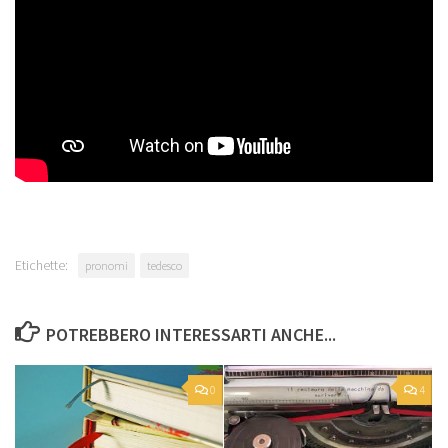
Etichette:
pronomi
tedesco
POTREBBERO INTERESSARTI ANCHE...
0
4