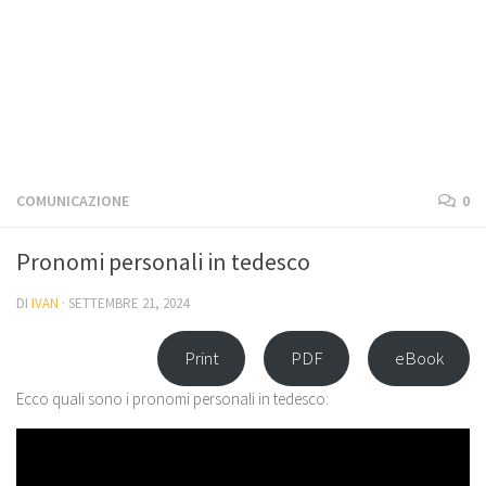
COMUNICAZIONE
0
Pronomi personali in tedesco
DI
IVAN
·
SETTEMBRE 21, 2024
Print
PDF
eBook
Ecco quali sono i pronomi personali in tedesco: