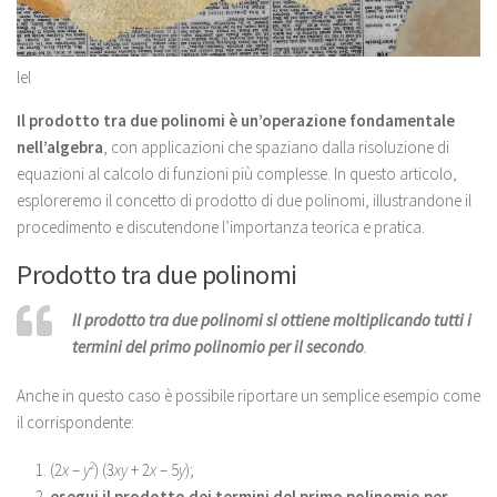
lel
Il prodotto tra due polinomi è un’operazione fondamentale
nell’algebra
, con applicazioni che spaziano dalla risoluzione di
equazioni al calcolo di funzioni più complesse. In questo articolo,
esploreremo il concetto di prodotto di due polinomi, illustrandone il
procedimento e discutendone l’importanza teorica e pratica.
Prodotto tra due polinomi
Il prodotto tra due polinomi si ottiene moltiplicando tutti i
termini del primo polinomio per il secondo
.
Anche in questo caso è possibile riportare un semplice esempio come
il corrispondente:
(2
x
–
y
2
) (3
xy
+ 2
x
– 5
y
);
esegui il prodotto dei termini del primo polinomio per