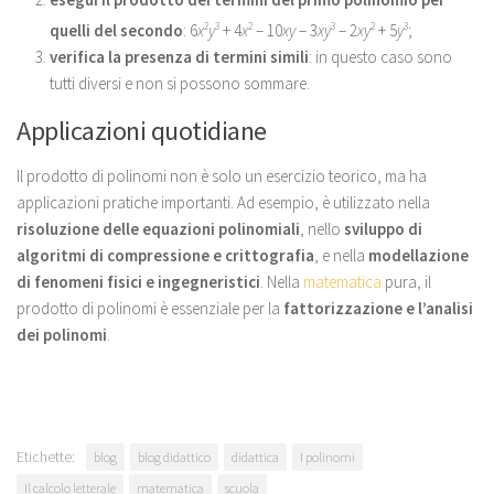
quelli del secondo
: 6
x
2
y
3
+ 4
x
2
– 10
xy
– 3
xy
3
– 2
xy
2
+ 5
y
3
;
verifica la presenza di termini simili
: in questo caso sono
tutti diversi e non si possono sommare.
Applicazioni quotidiane
Il prodotto di polinomi non è solo un esercizio teorico, ma ha
applicazioni pratiche importanti. Ad esempio, è utilizzato nella
risoluzione delle equazioni polinomiali
, nello
sviluppo di
algoritmi di compressione e crittografia
, e nella
modellazione
di fenomeni fisici e ingegneristici
. Nella
matematica
pura, il
prodotto di polinomi è essenziale per la
fattorizzazione e l’analisi
dei polinomi
.
Etichette:
blog
blog didattico
didattica
I polinomi
Il calcolo letterale
matematica
scuola