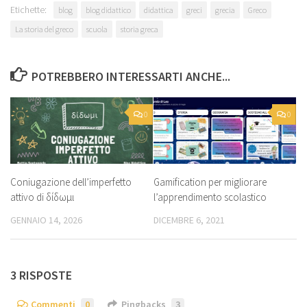
Etichette:
blog
blog didattico
didattica
greci
grecia
Greco
La storia del greco
scuola
storia greca
POTREBBERO INTERESSARTI ANCHE...
0
0
Coniugazione dell’imperfetto
Gamification per migliorare
attivo di δίδωμι
l’apprendimento scolastico
GENNAIO 14, 2026
DICEMBRE 6, 2021
3 RISPOSTE
Commenti
0
Pingbacks
3