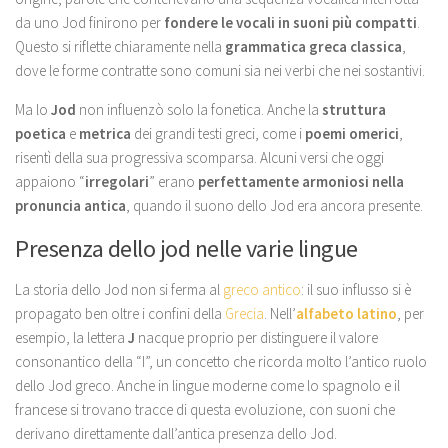
da uno Jod finirono per
fondere le vocali in suoni più compatti
.
Questo si riflette chiaramente nella
grammatica greca classica
,
dove le forme contratte sono comuni sia nei verbi che nei sostantivi.
Ma lo
Jod
non influenzò solo la fonetica. Anche la
struttura
poetica
e
metrica
dei grandi testi greci, come i
poemi omerici
,
risentì della sua progressiva scomparsa. Alcuni versi che oggi
appaiono “
irregolari
” erano
perfettamente armoniosi nella
pronuncia antica
, quando il suono dello Jod era ancora presente.
Presenza dello jod nelle varie lingue
La storia dello Jod non si ferma al
greco antico
: il suo influsso si è
propagato ben oltre i confini della
Grecia
. Nell’
alfabeto latino
, per
esempio, la lettera
J
nacque proprio per distinguere il valore
consonantico della “I”, un concetto che ricorda molto l’antico ruolo
dello Jod greco. Anche in lingue moderne come lo spagnolo e il
francese si trovano tracce di questa evoluzione, con suoni che
derivano direttamente dall’antica presenza dello Jod.