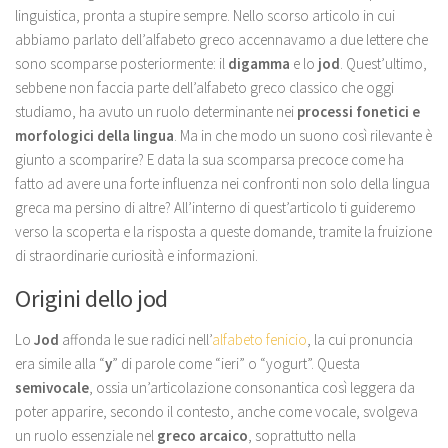
linguistica, pronta a stupire sempre. Nello scorso articolo in cui
abbiamo parlato dell’alfabeto greco accennavamo a due lettere che
sono scomparse posteriormente: il
digamma
e lo
jod
. Quest’ultimo,
sebbene non faccia parte dell’alfabeto greco classico che oggi
studiamo, ha avuto un ruolo determinante nei
processi fonetici e
morfologici della lingua
. Ma in che modo un suono così rilevante è
giunto a scomparire? E data la sua scomparsa precoce come ha
fatto ad avere una forte influenza nei confronti non solo della lingua
greca ma persino di altre? All’interno di quest’articolo ti guideremo
verso la scoperta e la risposta a queste domande, tramite la fruizione
di straordinarie curiosità e informazioni.
Origini dello jod
Lo
Jod
affonda le sue radici nell’
alfabeto fenicio
, la cui pronuncia
era simile alla “
y
” di parole come “ieri” o “yogurt”. Questa
semivocale
, ossia un’articolazione consonantica così leggera da
poter apparire, secondo il contesto, anche come vocale, svolgeva
un ruolo essenziale nel
greco arcaico
, soprattutto nella