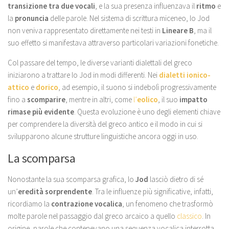
transizione tra due vocali
, e la sua presenza influenzava il
ritmo
e
la
pronuncia
delle parole. Nel sistema di scrittura miceneo, lo Jod
non veniva rappresentato direttamente nei testi in
Lineare B
, ma il
suo effetto si manifestava attraverso particolari variazioni fonetiche.
Col passare del tempo, le diverse varianti dialettali del greco
iniziarono a trattare lo Jod in modi differenti. Nei
dialetti ionico-
attico
e
dorico
, ad esempio, il suono si indebolì progressivamente
fino a
scomparire
, mentre in altri, come
l’
eolico
, il suo
impatto
rimase più evidente
. Questa evoluzione è uno degli elementi chiave
per comprendere la diversità del greco antico e il modo in cui si
svilupparono alcune strutture linguistiche ancora oggi in uso.
La scomparsa
Nonostante la sua scomparsa grafica, lo
Jod
lasciò dietro di sé
un’
eredità sorprendente
. Tra le influenze più significative, infatti,
ricordiamo la
contrazione vocalica
, un fenomeno che trasformò
molte parole nel passaggio dal greco arcaico a quello
classico
. In
origine, parole che contenevano una sequenza vocalica interrotta