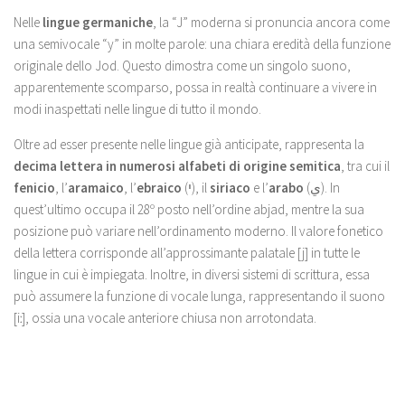
Nelle
lingue germaniche
, la “J” moderna si pronuncia ancora come
una semivocale “y” in molte parole: una chiara eredità della funzione
originale dello Jod. Questo dimostra come un singolo suono,
apparentemente scomparso, possa in realtà continuare a vivere in
modi inaspettati nelle lingue di tutto il mondo.
Oltre ad esser presente nelle lingue già anticipate, rappresenta la
decima lettera in numerosi alfabeti di origine semitica
, tra cui il
fenicio
, l’
aramaico
, l’
ebraico
(י‎), il
siriaco
e l’
arabo
(ي‎). In
quest’ultimo occupa il 28º posto nell’ordine abjad, mentre la sua
posizione può variare nell’ordinamento moderno. Il valore fonetico
della lettera corrisponde all’approssimante palatale [j] in tutte le
lingue in cui è impiegata. Inoltre, in diversi sistemi di scrittura, essa
può assumere la funzione di vocale lunga, rappresentando il suono
[iː], ossia una vocale anteriore chiusa non arrotondata.