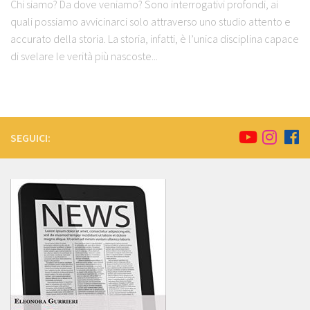
Chi siamo? Da dove veniamo? Sono interrogativi profondi, ai
quali possiamo avvicinarci solo attraverso uno studio attento e
accurato della storia. La storia, infatti, è l’unica disciplina capace
di svelare le verità più nascoste...
SEGUICI: