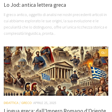
Lo Jod: antica lettera greca
Il greco antico, oggetto di analisi nei nostri precedenti articoli in
cui abbiamo esplorato le sue origini, la sua evoluzione e le
peculiarità che lo distinguono, offre un’unica ricchezza storica e
complessità linguistica, pronta...
7
DIDATTICA
/
GRECO
APRILE 25, 2025
Lingua greca: dall’Impero Romano d’Oriente