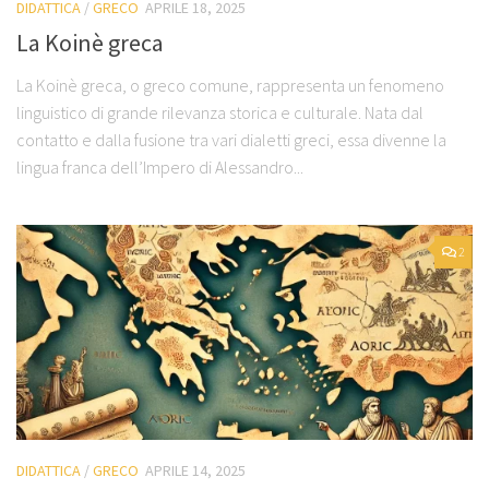
DIDATTICA
/
GRECO
APRILE 18, 2025
La Koinè greca
La Koinè greca, o greco comune, rappresenta un fenomeno
linguistico di grande rilevanza storica e culturale. Nata dal
contatto e dalla fusione tra vari dialetti greci, essa divenne la
lingua franca dell’Impero di Alessandro...
2
DIDATTICA
/
GRECO
APRILE 14, 2025