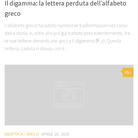
Il digamma: la lettera perduta dell’alfabeto
greco
L’alfabeto greco ha subito numerose trasformazioni nel corso
della storia, e, oltre allo jod già trattato precedentemente, tra
le sue lettere dimenticate spicca il digamma (Ϝ, ϝ). Questa
lettera, caduta in disuso con il...
3
DIDATTICA
/
GRECO
APRILE 28, 2025