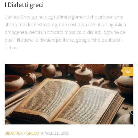
I Dialetti greci
L’antica Grecia, uno degli ultimi argomenti che proponiamo
all’interno del nostro blog, non costituiva un’entità linguistica
omogenea, bensì un intricato mosaico di dialetti, ognuno dei
quali rifletteva le divisioni politiche, geografiche e culturali
della...
0
DIDATTICA
/
GRECO
APRILE 11, 2025