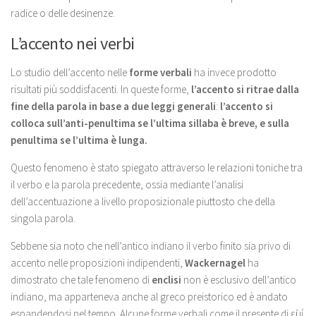
radice o delle desinenze.
L’accento nei verbi
Lo studio dell’accento nelle
forme verbali
ha invece prodotto
risultati più soddisfacenti. In queste forme,
l’accento si ritrae dalla
fine della parola in base a due leggi generali
:
l’accento si
colloca sull’anti-penultima se l’ultima sillaba è breve, e sulla
penultima se l’ultima è lunga.
Questo fenomeno è stato spiegato attraverso le relazioni toniche tra
il verbo e la parola precedente, ossia mediante l’analisi
dell’accentuazione a livello proposizionale piuttosto che della
singola parola.
Sebbene sia noto che nell’antico indiano il verbo finito sia privo di
accento nelle proposizioni indipendenti,
Wackernagel
ha
dimostrato che tale fenomeno di
enclisi
non è esclusivo dell’antico
indiano, ma apparteneva anche al greco preistorico ed è andato
espandendosi nel tempo. Alcune forme verbali come il presente di εἰμί