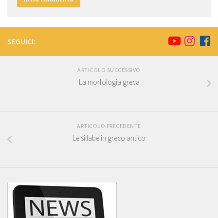
SEGUICI:
ARTICOLO SUCCESSIVO
La morfologia greca
ARTICOLO PRECEDENTE
Le sillabe in greco antico