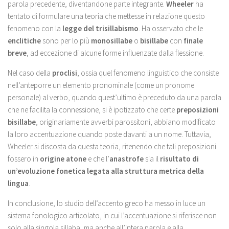
parola precedente, diventandone parte integrante.
Wheeler
ha
tentato di formulare una teoria che mettesse in relazione questo
fenomeno con la
legge del trisillabismo
. Ha osservato che le
enclitiche
sono per lo più
monosillabe
o
bisillabe
con
finale
breve
, ad eccezione di alcune forme influenzate dalla flessione.
Nel caso della
proclisi
, ossia quel fenomeno linguistico che consiste
nell’anteporre un elemento pronominale (come un pronome
personale) al verbo, quando quest’ultimo è preceduto da una parola
che ne facilita la connessione, si è ipotizzato che certe
preposizioni
bisillabe
, originariamente avverbi parossitoni, abbiano modificato
la loro accentuazione quando poste davanti a un nome. Tuttavia,
Wheeler si discosta da questa teoria, ritenendo che tali preposizioni
fossero in
origine atone
e che l’
anastrofe
sia il
risultato di
un’evoluzione fonetica legata alla struttura metrica della
lingua
.
In conclusione, lo studio dell’accento greco ha messo in luce un
sistema fonologico articolato, in cui l’accentuazione si riferisce non
solo alla singola sillaba, ma anche all’intera parola e alla