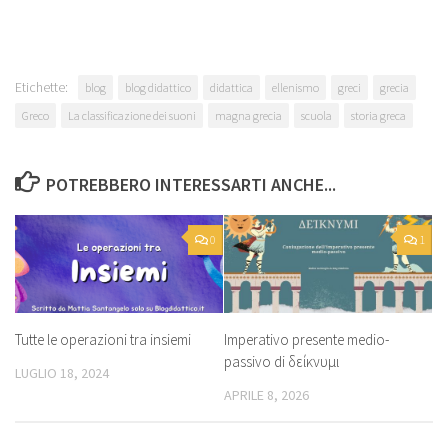
Etichette:
blog
blog didattico
didattica
ellenismo
greci
grecia
Greco
La classificazione dei suoni
magna grecia
scuola
storia greca
POTREBBERO INTERESSARTI ANCHE...
0
1
Tutte le operazioni tra insiemi
Imperativo presente medio-
passivo di δείκνυμι
LUGLIO 18, 2024
APRILE 8, 2026