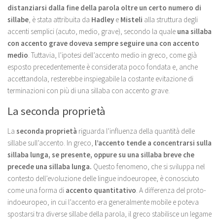
distanziarsi dalla fine della parola oltre un certo numero di
sillabe
, è stata attribuita da
Hadley
e
Misteli
alla struttura degli
accenti semplici (acuto, medio, grave), secondo la quale
una sillaba
con accento grave doveva sempre seguire una con accento
medio
. Tuttavia, l’ipotesi dell’accento medio in greco, come già
esposto precedentemente è considerata poco fondata e, anche
accettandola, resterebbe inspiegabile la costante evitazione di
terminazioni con più di una sillaba con accento grave.
La seconda proprietà
La
seconda proprietà
riguarda l’influenza della quantità delle
sillabe sull’accento. In greco,
l’accento tende a concentrarsi sulla
sillaba lunga, se presente, oppure su una sillaba breve che
precede una sillaba lunga.
Questo fenomeno, che si sviluppa nel
contesto dell’evoluzione delle lingue indoeuropee, è conosciuto
come una forma di
accento quantitativo
. A differenza del proto-
indoeuropeo, in cui l’accento era generalmente mobile e poteva
spostarsi tra diverse sillabe della parola, il greco stabilisce un legame