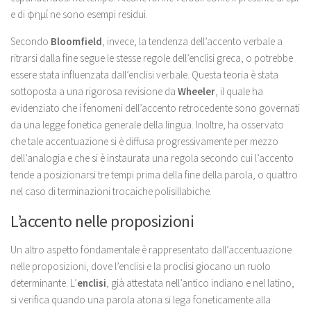
e di φημί ne sono esempi residui.
Secondo
Bloomfield
, invece, la tendenza dell’accento verbale a
ritrarsi dalla fine segue le stesse regole dell’enclisi greca, o potrebbe
essere stata influenzata dall’enclisi verbale. Questa teoria è stata
sottoposta a una rigorosa revisione da
Wheeler
, il quale ha
evidenziato che i fenomeni dell’accento retrocedente sono governati
da una legge fonetica generale della lingua. Inoltre, ha osservato
che tale accentuazione si è diffusa progressivamente per mezzo
dell’analogia e che si è instaurata una regola secondo cui l’accento
tende a posizionarsi tre tempi prima della fine della parola, o quattro
nel caso di terminazioni trocaiche polisillabiche.
L’accento nelle proposizioni
Un altro aspetto fondamentale è rappresentato dall’accentuazione
nelle proposizioni, dove l’enclisi e la proclisi giocano un ruolo
determinante. L’
enclisi
, già attestata nell’antico indiano e nel latino,
si verifica quando una parola atona si lega foneticamente alla