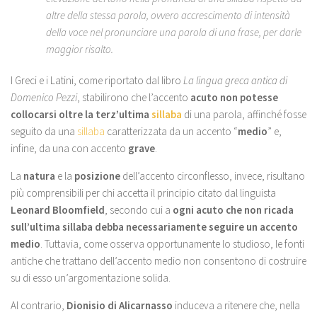
altre della stessa parola, ovvero accrescimento di intensità
della voce nel pronunciare una parola di una frase, per darle
maggior risalto.
I Greci e i Latini, come riportato dal libro
La lingua greca antica di
Domenico Pezzi
, stabilirono che l’accento
acuto non potesse
collocarsi oltre la terz’ultima
sillaba
di una parola, affinché fosse
seguito da una
sillaba
caratterizzata da un accento “
medio
” e,
infine, da una con accento
grave
.
La
natura
e la
posizione
dell’accento circonflesso, invece, risultano
più comprensibili per chi accetta il principio citato dal linguista
Leonard Bloomfield
, secondo cui a
ogni acuto che non ricada
sull’ultima sillaba debba necessariamente seguire un accento
medio
. Tuttavia, come osserva opportunamente lo studioso, le fonti
antiche che trattano dell’accento medio non consentono di costruire
su di esso un’argomentazione solida.
Al contrario,
Dionisio di Alicarnasso
induceva a ritenere che, nella