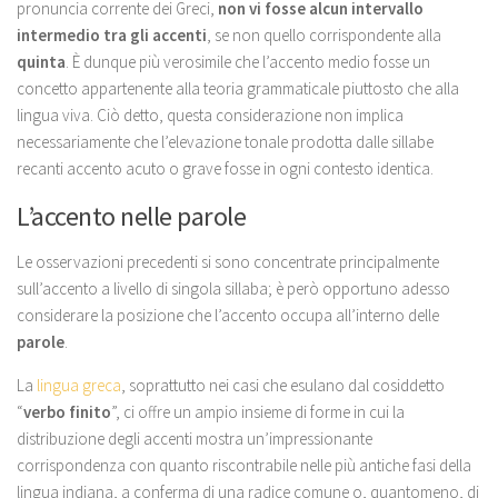
pronuncia corrente dei Greci,
non vi fosse alcun intervallo
intermedio tra gli accenti
, se non quello corrispondente alla
quinta
. È dunque più verosimile che l’accento medio fosse un
concetto appartenente alla teoria grammaticale piuttosto che alla
lingua viva. Ciò detto, questa considerazione non implica
necessariamente che l’elevazione tonale prodotta dalle sillabe
recanti accento acuto o grave fosse in ogni contesto identica.
L’accento nelle parole
Le osservazioni precedenti si sono concentrate principalmente
sull’accento a livello di singola sillaba; è però opportuno adesso
considerare la posizione che l’accento occupa all’interno delle
parole
.
La
lingua greca
, soprattutto nei casi che esulano dal cosiddetto
“
verbo finito
”, ci offre un ampio insieme di forme in cui la
distribuzione degli accenti mostra un’impressionante
corrispondenza con quanto riscontrabile nelle più antiche fasi della
lingua indiana, a conferma di una radice comune o, quantomeno, di