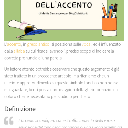
L’
accento
, in
greco antico
, si posiziona sulle
vocali
ed è influenzato
dalla
sillaba
su cui ricade, avendo il preciso scopo di indicare la
corretta pronuncia di una parola.
Un lettore attento potrebbe osservare che questo argomento è già
stato trattato in un precedente articolo, ma riteniamo che un
ulteriore approfondimento su questo simbolo fonetico non possa
mai guastare, bensì possa dare maggiori dettagli e informazioni a
coloro che ne necessitano per studio o per diletto.
Definizione
L’accento si configura come il rafforzamento della voce o
elevazione del tono nella pronuncia di una sillaba rispetto ad