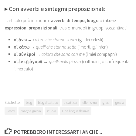
▸ Con avverbi e sintagmi preposizionali:
L’articolo può introdurre
avverbi di tempo, luogo
o
intere
espressioni preposizionali
, trasformandoli in gruppi sostantivati.
οἱ ἄνω
→
coloro che stanno sopra
(gli dei celesti)
οἱ κάτω
→
quelli che stanno sotto
(i morti, gli inferi)
οἱ σύν ἐμοί
→
coloro che sono con me
(i miei compagni)
οἱ ἐν τῇ ἀγορᾷ
→
quelli nella piazza
(i cittadini, o chi frequenta
il mercato)
Etichette:
blog
blog didattico
didattica
ellenismo
greci
grecia
Greco
magna grecia
scuola
Una lingua flessiva
POTREBBERO INTERESSARTI ANCHE...