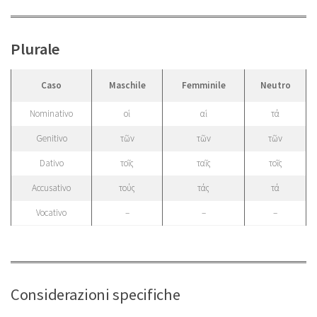
Plurale
Caso
Maschile
Femminile
Neutro
Nominativo
οἱ
αἱ
τά
Genitivo
τῶν
τῶν
τῶν
Dativo
τοῖς
ταῖς
τοῖς
Accusativo
τούς
τάς
τά
Vocativo
–
–
–
Considerazioni specifiche