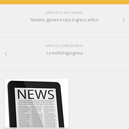
ARTICOLO SUCCESSIVO
Numero, genere e caso in greco antico
ARTICOLO PRECEDENTE
La morfologia greca