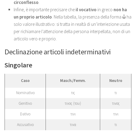
circonflesso
.
Infine, è importante precisare che
il vocativo
in greco
non ha
un proprio articolo
. Nella tabella, la presenza della forma
ὦ
ha
solo valore illustrativo: si tratta in realtà di un’interiezione usata
per richiamare l’attenzione della persona interpellata, non di un
articolo vero e proprio.
Declinazione articoli indeterminativi
Singolare
Caso
Masch./Femm.
Neutro
Nominativo
τις
τι
Genitivo
τινος (του)
τινος
Dativo
τινι
τινι
Accusativo
τινα
τι