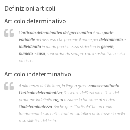
Definizioni articoli
Articolo determinativo
L’
articolo determinativo del greco antico
è una
parte
variabile
del discorso che precede il nome per
determinarlo
e
individuarlo
in modo preciso. Esso si declina in
genere
,
numero
e
caso
, concordando sempre con il sostantivo a cui si
riferisce.
Articolo indeterminativo
A differenza dell’italiano, la lingua greca
conosce soltanto
l’articolo determinativo
; l’assenza dell’articolo o l’uso del
pronome indefinito
τις, τι
assume la funzione di rendere
l’
indeterminatezza
. Anche quest'”articolo” ha un ruolo
fondamentale sia nella struttura sintattica della frase sia nella
resa stilistica del testo.