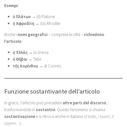
Esempi:
ὁ Πλάτων
→ (il) Platone
ἡ Ἀφροδίτη
→ (la) Afrodite
Anche i
nomi geografici
– comprese le città –
richiedono
l’articolo
:
ἡ Ἑλλὰς
→ la Grecia
ἡ Θῆβαι
→ Tebe
τῆς Κορίνθου
→ di Corinto
Funzione sostantivante dell’articolo
In greco, l’articolo può precedere
altre parti del discorso
,
trasformandole in
sostantivi
. Questo fenomeno si chiama
sostantivazione
e si ritrova anche in italiano (
il bello
,
i buoni
,
il
sapere
…).