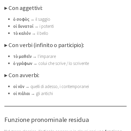
▸ Con aggettivi:
ὁ σοφὸς
→ il saggio
οἱ δυνατοί
→ i potenti
τὸ καλόν
→ il bello
▸ Con verbi (infinito o participio):
τὸ μαθεῖν
→ l’imparare
ὁ γράφων
→ colui che scrive / lo scrivente
▸ Con avverbi:
οἱ νῦν
→ quelli di adesso, i contemporanei
οἱ πάλαι
→ gli antichi
Funzione pronominale residua