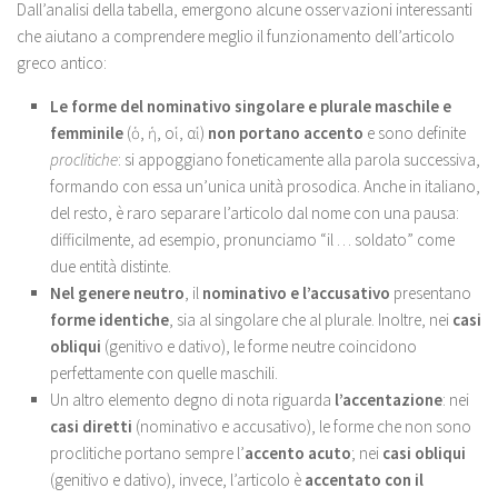
Dall’analisi della tabella, emergono alcune osservazioni interessanti
che aiutano a comprendere meglio il funzionamento dell’articolo
greco antico:
Le forme del nominativo singolare e plurale maschile e
femminile
(ὁ, ἡ, οἱ, αἱ)
non portano accento
e sono definite
proclitiche
: si appoggiano foneticamente alla parola successiva,
formando con essa un’unica unità prosodica. Anche in italiano,
del resto, è raro separare l’articolo dal nome con una pausa:
difficilmente, ad esempio, pronunciamo “il … soldato” come
due entità distinte.
Nel genere neutro
, il
nominativo e l’accusativo
presentano
forme identiche
, sia al singolare che al plurale. Inoltre, nei
casi
obliqui
(genitivo e dativo), le forme neutre coincidono
perfettamente con quelle maschili.
Un altro elemento degno di nota riguarda
l’accentazione
: nei
casi diretti
(nominativo e accusativo), le forme che non sono
proclitiche portano sempre l’
accento acuto
; nei
casi obliqui
(genitivo e dativo), invece, l’articolo è
accentato con il