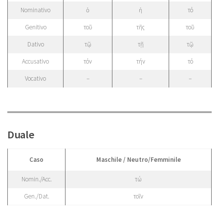
Nominativo
ὁ
ἡ
τό
Genitivo
τοῦ
τῆς
τοῦ
Dativo
τῷ
τῇ
τῷ
Accusativo
τόν
τήν
τό
Vocativo
–
–
–
Duale
Caso
Maschile / Neutro/Femminile
Nomin./Acc.
τώ
Gen./Dat.
τοῖν