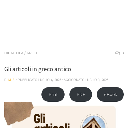
DIDATTICA
/
GRECO
3
Gli articoli in greco antico
DI
M. S.
· PUBBLICATO
LUGLIO 4, 2025
· AGGIORNATO
LUGLIO 3, 2025
Print
PDF
eBook