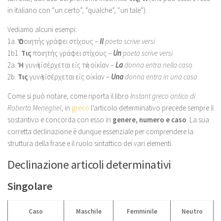
in italiano con “un certo”, “qualche”, “un tale”).
Vediamo alcuni esempi:
1a.
Ὁ
ποιητής γράφει στίχους –
Il
poeta scrive versi
1b1.
Tις
ποιητής γράφει στίχους –
Un
poeta scrive versi
2a.
Ἡ
γυνὴ εἰσέρχεται εἰς τὴν οἰκίαν –
La
donna entra nella casa
2b.
Tις
γυνὴ εἰσέρχεται εἰς οἰκίαν –
Una
donna entra in una casa
Come si può notare, come riporta il libro
Instant greco antico di
Roberta Meneghel
, in
greco
l’articolo determinativo precede sempre il
sostantivo e concorda con esso in
genere, numero e caso
. La sua
corretta declinazione è dunque essenziale per comprendere la
struttura della frase e il ruolo sintattico dei vari elementi.
Declinazione articoli determinativi
Singolare
Caso
Maschile
Femminile
Neutro