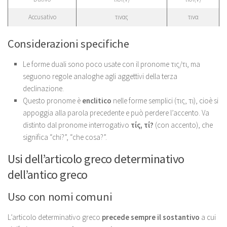
Accusativo
τινας
τινα
Considerazioni specifiche
Le forme duali sono poco usate con il pronome τις/τι, ma
seguono regole analoghe agli aggettivi della terza
declinazione.
Questo pronome è
enclitico
nelle forme semplici (τις, τι), cioè si
appoggia alla parola precedente e può perdere l’accento. Va
distinto dal pronome interrogativo
τίς, τί?
(con accento), che
significa “chi?”, “che cosa?”.
Usi dell’articolo greco determinativo
dell’antico greco
Uso con nomi comuni
L’articolo determinativo greco
precede sempre il sostantivo
a cui