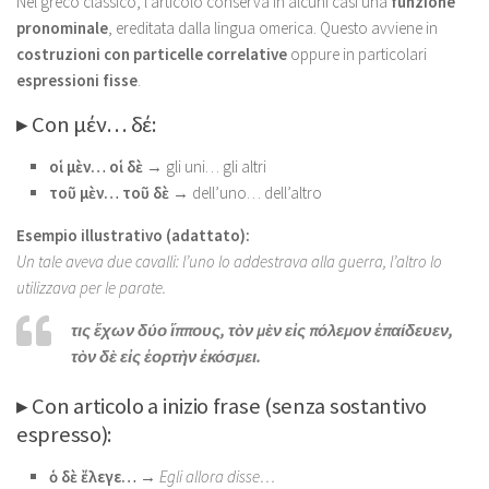
Nel greco classico, l’articolo conserva in alcuni casi una
funzione
pronominale
, ereditata dalla lingua omerica. Questo avviene in
costruzioni con particelle correlative
oppure in particolari
espressioni fisse
.
▸ Con μέν… δέ:
οἱ μὲν… οἱ δὲ
→ gli uni… gli altri
τοῦ μὲν… τοῦ δὲ
→ dell’uno… dell’altro
Esempio illustrativo (adattato):
Un tale aveva due cavalli: l’uno lo addestrava alla guerra, l’altro lo
utilizzava per le parate.
τις ἔχων δύο ἵππους, τὸν μὲν εἰς πόλεμον ἐπαίδευεν,
τὸν δὲ εἰς ἐορτὴν ἐκόσμει.
▸ Con articolo a inizio frase (senza sostantivo
espresso):
ὁ δὲ ἔλεγε…
→
Egli allora disse…