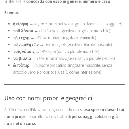
si riferisce, e
concorda con esso in genere, numero e caso
.
Esempi:
ἡ εἰρήνη
→
la pace
(nominativo singolare femminile, soggetto)
τοῦ λόγου
→
del discorso
(genitivo singolare maschile)
τῇ τέχνῃ
→
all’arte
(dativo singolare femminile)
τῶν μαθητῶν
→
dei discepoli
(genitivo plurale maschile)
τοῖς νόμοις
→
alle leggi
(dativo plurale maschile)
τὰ βιβλία
→
i libri
(nominativo/accusativo plurale neutro)
ὦ πάτερ
→
o padre
(vocativo singolare maschile, senza
articolo vero e proprio: si usa ὦ come interiezione)
Uso con nomi propri e geografici
A differenza dell’italiano, in greco l’articolo si
usa spesso davanti ai
nomi propri
, soprattutto se si tratta di
personaggi celebri
o
già
noti nel discorso
.