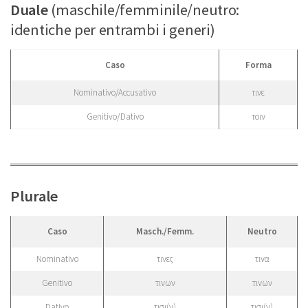
Duale
(maschile/femminile/neutro:
identiche per entrambi i generi)
Caso
Forma
Nominativo/Accusativo
τινε
Genitivo/Dativo
τοιν
Plurale
Caso
Masch./Femm.
Neutro
Nominativo
τινες
τινα
Genitivo
τινων
τινων
Dativo
τισι(ν)
τισι(ν)