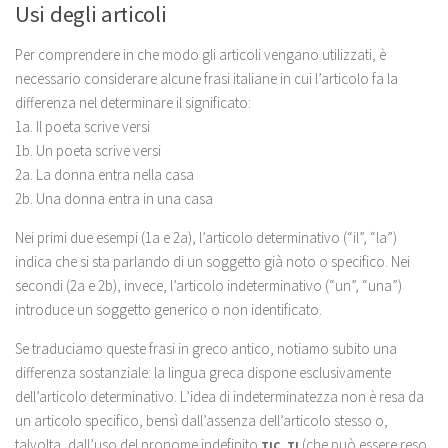
Usi degli articoli
Per comprendere in che modo gli articoli vengano utilizzati, è
necessario considerare alcune frasi italiane in cui l’articolo fa la
differenza nel determinare il significato:
1a. Il poeta scrive versi
1b. Un poeta scrive versi
2a. La donna entra nella casa
2b. Una donna entra in una casa
Nei primi due esempi (1a e 2a), l’articolo determinativo (“il”, “la”)
indica che si sta parlando di un soggetto già noto o specifico. Nei
secondi (2a e 2b), invece, l’articolo indeterminativo (“un”, “una”)
introduce un soggetto generico o non identificato.
Se traduciamo queste frasi in greco antico, notiamo subito una
differenza sostanziale: la lingua greca dispone esclusivamente
dell’articolo determinativo. L’idea di indeterminatezza non è resa da
un articolo specifico, bensì dall’assenza dell’articolo stesso o,
talvolta, dall’uso del pronome indefinito
τις, τι
(che può essere reso