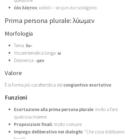
questione.
ἐὰν λύητον
, καλεῖν – se
quei due
sciolgono.
Prima persona plurale: λύωμεν
Morfologia
Tema:
λυ-
Vocale tematica lunga:
ω
Desinenza:
-μεν
Valore
È la forma più caratteristica del
congiuntivo esortativo
.
Funzioni
Esortazione alla prima persona plurale
: invito a fare
qualcosa insieme.
Proposizioni finali:
molto comune.
Impiego deliberativo nei dialoghi:
“Che cosa dobbiamo