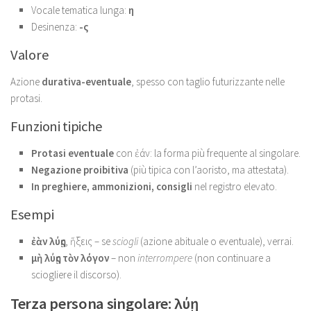
Vocale tematica lunga:
η
Desinenza:
-ς
Valore
Azione
durativa-eventuale
, spesso con taglio futurizzante nelle
protasi.
Funzioni tipiche
Protasi eventuale
con ἐάν: la forma più frequente al singolare.
Negazione proibitiva
(più tipica con l’aoristo, ma attestata).
In preghiere, ammonizioni, consigli
nel registro elevato.
Esempi
ἐὰν λύῃς
, ἥξεις – se
sciogli
(azione abituale o eventuale), verrai.
μὴ λύῃς τὸν λόγον
– non
interrompere
(non continuare a
sciogliere il discorso).
Terza persona singolare: λύῃ