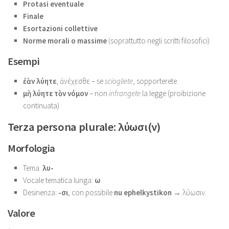
Protasi eventuale
Finale
Esortazioni collettive
Norme morali o massime
(soprattutto negli scritti filosofici)
Esempi
ἐὰν λύητε
, ἀνέχεσθε – se
sciogliete
, sopporterete.
μὴ λύητε τὸν νόμον
– non
infrangete
la legge (proibizione
continuata).
Terza persona plurale: λύωσι(ν)
Morfologia
Tema:
λυ-
Vocale tematica lunga:
ω
Desinenza:
-σι
, con possibile
nu ephelkystikon
→ λύωσιν.
Valore