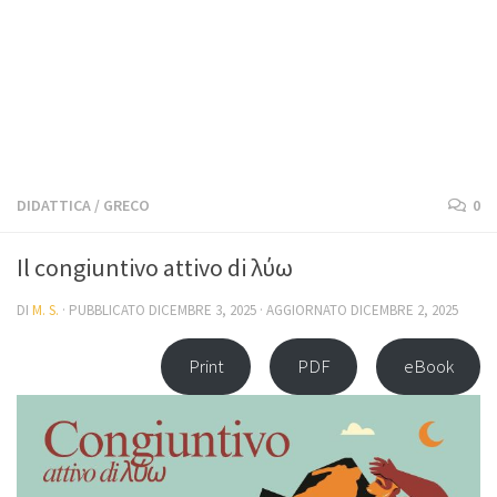
DIDATTICA
/
GRECO
0
Il congiuntivo attivo di λύω
DI
M. S.
· PUBBLICATO
DICEMBRE 3, 2025
· AGGIORNATO
DICEMBRE 2, 2025
Print
PDF
eBook