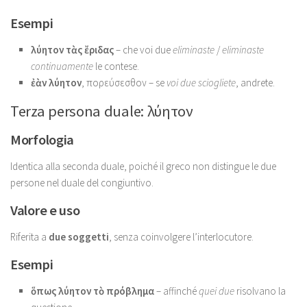
Esempi
λύητον τὰς ἔριδας
– che voi due
eliminaste
/
eliminaste
continuamente
le contese.
ἐὰν λύητον
, πορεύσεσθον – se
voi due sciogliete
, andrete.
Terza persona duale: λύητον
Morfologia
Identica alla seconda duale, poiché il greco non distingue le due
persone nel duale del congiuntivo.
Valore e uso
Riferita a
due soggetti
, senza coinvolgere l’interlocutore.
Esempi
ὅπως λύητον τὸ πρόβλημα
– affinché
quei due
risolvano la