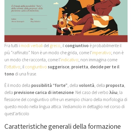
Fra tutti i
modi verbali
del
greco
, il
congiuntivo
è probabilmente il
più “raffinato”. Non è un modo che grida, come l’
imperativo
; non è
un modo che racconta, come l’
indicativo
; non immagina come
l’
ottativo
; il
congiuntivo
suggerisce
,
proietta
,
decide per te il
tono
di una frase.
È il modo della
possibilità “forte”
, della
volontà
, della
proposta
,
della
previsione carica di intenzione
. Nel caso del verbo
λύω
, la
flessione del congiuntivo offre un esempio chiaro della morfologia di
questo modo nella lingua attica. Vediamolo in dettaglio nel corso di
quest’articolo
Caratteristiche generali della formazione