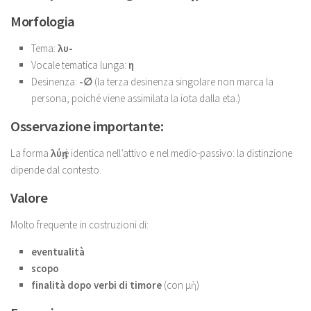
Morfologia
Tema:
λυ-
Vocale tematica lunga:
η
Desinenza:
-∅
(la terza desinenza singolare non marca la
persona, poiché viene assimilata la iota dalla eta.)
Osservazione importante:
La forma
λύῃ
è identica nell’attivo e nel medio-passivo: la distinzione
dipende dal contesto.
Valore
Molto frequente in costruzioni di:
eventualità
scopo
finalità dopo verbi di timore
(con μὴ)