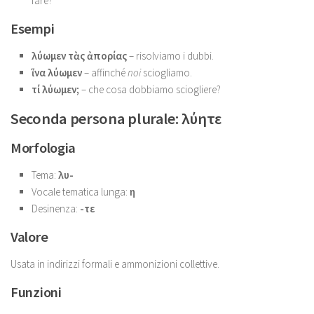
fare?”
Esempi
λύωμεν τὰς ἀπορίας
– risolviamo i dubbi.
ἵνα λύωμεν
– affinché
noi
sciogliamo.
τί λύωμεν;
– che cosa dobbiamo sciogliere?
Seconda persona plurale: λύητε
Morfologia
Tema:
λυ-
Vocale tematica lunga:
η
Desinenza:
-τε
Valore
Usata in indirizzi formali e ammonizioni collettive.
Funzioni