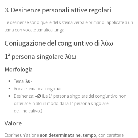
3. Desinenze personali attive regolari
Le desinenze sono quelle del sistema verbale primario, applicate a un
tema con vocale tematica lunga.
Coniugazione del congiuntivo di λύω
1ª persona singolare λύω
Morfologia
Tema:
λυ-
Vocale tematica lunga:
ω
Desinenza:
-∅
(La 1ª persona singolare del congiuntivo non
differisce in alcun modo dalla 1ª persona singolare
dell’indicativo.)
Valore
Esprime un’azione
non determinata nel tempo
, con carattere