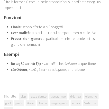
È tra le forme più comuni nelle proposizioni subordinate e negli usi
impersonali.
Funzioni
Finale:
scopo riferito a più soggetti.
Eventualità:
protasi aperte sul comportamento collettivo.
Prescrizioni generali:
particolarmente frequente nei testi
giuridici e normativi.
Esempi
ὅπως λύωσι τὸ ζήτημα
– affinché
risolvano
la questione.
ἐὰν λύωσι
, καλῶς ἕξει – se
sciolgono
, andrà bene.
Etichette:
blog
blog didattico
Congiuntivo
didattica
ellenismo
greci
grecia
Greco
Il verbo
magna grecia
scuola
Verbi in -ω