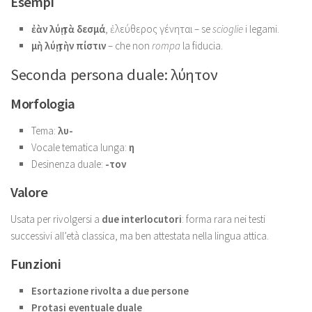
Esempi
ἐὰν λύῃ τὰ δεσμά
, ἐλεύθερος γένηται – se
scioglie
i legami.
μὴ λύῃ τὴν πίστιν
– che non
rompa
la fiducia.
Seconda persona duale: λύητον
Morfologia
Tema:
λυ-
Vocale tematica lunga:
η
Desinenza duale:
-τον
Valore
Usata per rivolgersi a
due interlocutori
: forma rara nei testi
successivi all’età classica, ma ben attestata nella lingua attica.
Funzioni
Esortazione rivolta a due persone
Protasi eventuale duale