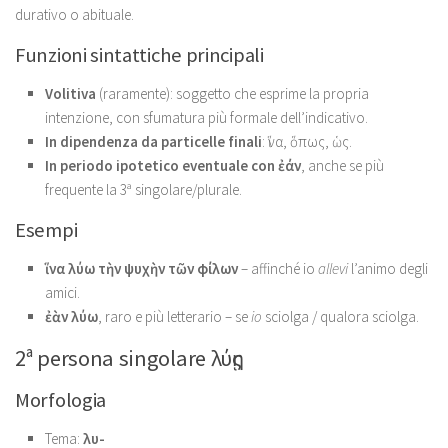
durativo o abituale.
Funzioni sintattiche principali
Volitiva
(raramente): soggetto che esprime la propria
intenzione, con sfumatura più formale dell’indicativo.
In dipendenza da particelle finali
: ἵνα, ὅπως, ὡς.
In periodo ipotetico eventuale con ἐάν
, anche se più
frequente la 3ª singolare/plurale.
Esempi
ἵνα λύω τὴν ψυχὴν τῶν φίλων
– affinché io
allevi
l’animo degli
amici.
ἐὰν λύω
, raro e più letterario – se
io
sciolga / qualora sciolga.
2ª persona singolare λύῃς
Morfologia
Tema:
λυ-