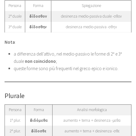
Persona
Forma
Spiegazione
2ª duale
ἐδίδοσθον
desinenza medio-passiva duale -σθον
3ª duale
ἐδίδοσθην
desinenza medio-passiva -σθην
Nota
:
a differenza dell’attivo, nel medio-passivo le forme di 2ª e 3ª
duale
non coincidono
;
queste forme sono più frequenti nel greco epico e ionico.
Plurale
Persona
Forma
Analisi morfologica
1ª plur.
ἐδιδόμεθα
aumento + tema + desinenza -μεθα
2ª plur.
ἐδίδοσθε
aumento + tema + desinenza -σθε