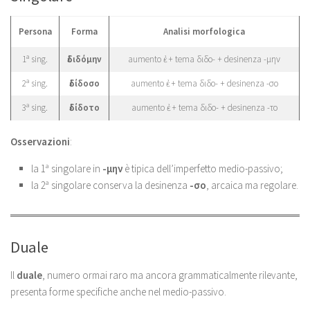
Persona
Forma
Analisi morfologica
1ª sing.
ἐδιδόμην
aumento ἐ- + tema διδο- + desinenza -μην
2ª sing.
ἐδίδοσο
aumento ἐ- + tema διδο- + desinenza -σο
3ª sing.
ἐδίδοτο
aumento ἐ- + tema διδο- + desinenza -το
Osservazioni
:
la 1ª singolare in
-μην
è tipica dell’imperfetto medio-passivo;
la 2ª singolare conserva la desinenza
-σο
, arcaica ma regolare.
Duale
Il
duale
, numero ormai raro ma ancora grammaticalmente rilevante,
presenta forme specifiche anche nel medio-passivo.