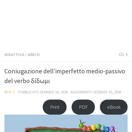
DIDATTICA
/
GRECO
5
Coniugazione dell’imperfetto medio-passivo
del verbo δίδωμι
DI
M. S.
· PUBBLICATO
GENNAIO 16, 2026
· AGGIORNATO
GENNAIO 15, 2026
Print
PDF
eBook