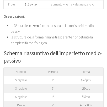
3ª plur.
ἐδίδοντο
aumento + tema + desinenza -ντο
Osservazioni
:
la 3ª plurale in
-ντο
è caratteristica dei tempi storici medio-
passivi;
la struttura della forma rimane trasparente nonostante la
complessità morfologica.
Schema riassuntivo dell’imperfetto medio-
passivo
Numero
Persona
Forma
Singolare
1ª
ἐδιδόμην
Singolare
2ª
ἐδίδοσο
Singolare
3ª
ἐδίδοτο
Duale
2ª
ἐδίδοσθον