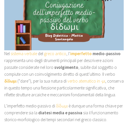
Nel
sistema verbale
del
greco antico
, l’
imperfetto
medio-passivo
rappresenta uno degli strumenti principali per descrivere azioni
passate considerate nel loro
svolgimento
, subite dal soggetto o
compiute con un coinvolgimento diretto di quest’ultimo. Il verbo
δίδωμι
(“dare”), per la sua natura di
verbo atematico in -μι
, conserva
in questo tempo una flessione particolarmente significativa, che
riflette strutture arcaiche e meccanismi fondamentali della lingua.
L’imperfetto medio-passivo di
δίδωμι
è dunque una forma chiave per
comprendere sia la
diatesi media e passiva
sia il funzionamento
storico-morfologico dei tempi secondari nel greco classico.