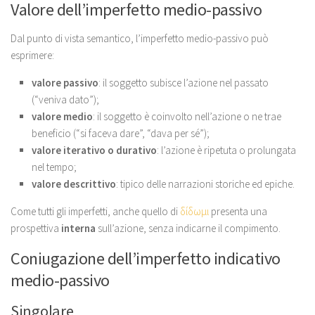
Valore dell’imperfetto medio-passivo
Dal punto di vista semantico, l’imperfetto medio-passivo può
esprimere:
valore passivo
: il soggetto subisce l’azione nel passato
(“veniva dato”);
valore medio
: il soggetto è coinvolto nell’azione o ne trae
beneficio (“si faceva dare”, “dava per sé”);
valore iterativo o durativo
: l’azione è ripetuta o prolungata
nel tempo;
valore descrittivo
: tipico delle narrazioni storiche ed epiche.
Come tutti gli imperfetti, anche quello di
δίδωμι
presenta una
prospettiva
interna
sull’azione, senza indicarne il compimento.
Coniugazione dell’imperfetto indicativo
medio-passivo
Singolare