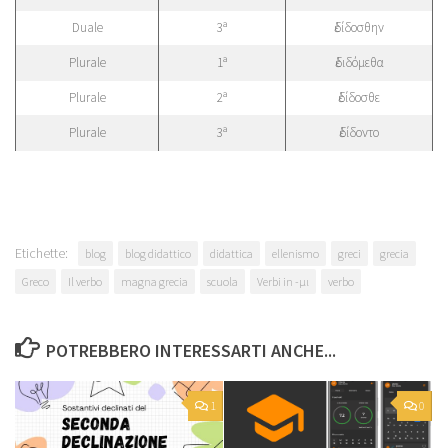
Duale
3ª
ἐδίδοσθην
Plurale
1ª
ἐδιδόμεθα
Plurale
2ª
ἐδίδοσθε
Plurale
3ª
ἐδίδοντο
Etichette:
blog
blog didattico
didattica
ellenismo
greci
grecia
Greco
Il verbo
magna grecia
scuola
Verbi in -μι
verbo
POTREBBERO INTERESSARTI ANCHE...
1
0