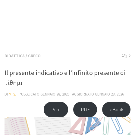
DIDATTICA
/
GRECO
2
Il presente indicativo e l’infinito presente di
τίθημι
DI
M. S.
· PUBBLICATO
GENNAIO 28, 2026
· AGGIORNATO
GENNAIO 28, 2026
Print
PDF
eBook