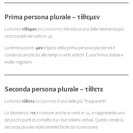
Prima persona plurale – τίθεμεν
La forma
τίθεμεν
(
noi poniamo
) introduce una delle desinenze più
riconoscibili dei verbi in -μι.
La terminazione
-μεν
è tipica della prima persona plurale ed è
condivisa anche da altri tempi e verbi antichi. È una forma stabile e
molto regolare.
Seconda persona plurale – τίθετε
La forma
τίθετε
(
voi ponete
) è una delle più “trasparenti”.
La desinenza
-τε
è comune anche ai verbi in -ω, e rappresenta uno
dei pochi punti di contatto tra i due sistemi verbali. Questo rende la
seconda plurale relativamente facile da riconoscere.