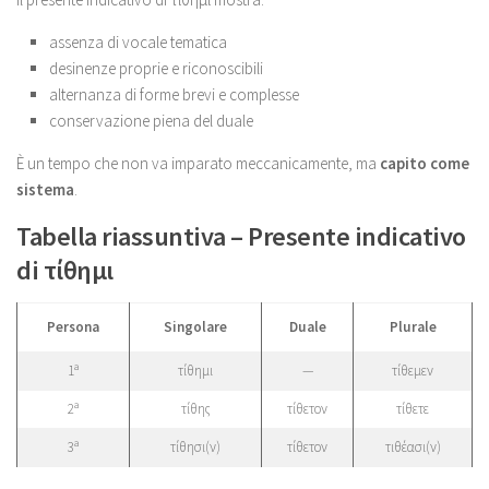
assenza di vocale tematica
desinenze proprie e riconoscibili
alternanza di forme brevi e complesse
conservazione piena del duale
È un tempo che non va imparato meccanicamente, ma
capito come
sistema
.
Tabella riassuntiva – Presente indicativo
di τίθημι
Persona
Singolare
Duale
Plurale
1ª
τίθημι
—
τίθεμεν
2ª
τίθης
τίθετον
τίθετε
3ª
τίθησι(ν)
τίθετον
τιθέασι(ν)