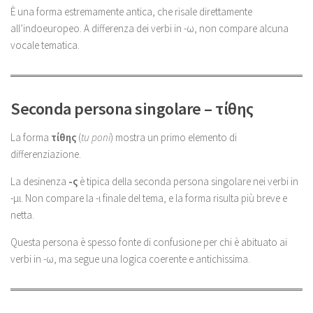
È una forma estremamente antica, che risale direttamente
all’indoeuropeo. A differenza dei verbi in -ω, non compare alcuna
vocale tematica.
Seconda persona singolare – τίθης
La forma
τίθης
(
tu poni
) mostra un primo elemento di
differenziazione.
La desinenza
-ς
è tipica della seconda persona singolare nei verbi in
-μι. Non compare la -ι finale del tema, e la forma risulta più breve e
netta.
Questa persona è spesso fonte di confusione per chi è abituato ai
verbi in -ω, ma segue una logica coerente e antichissima.