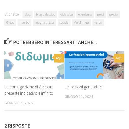
Etichette:
blog
blog didattico
didattica
ellenismo
greci
grecia
Greco
Il verbo
magna grecia
scuola
Verbi in -μι
verbo
POTREBBERO INTERESSARTI ANCHE...
0
0
La coniugazione di Δίδωμι:
Le frazioni generatrici
presente indicativo e infinito
GIUGNO 11, 2024
GENNAIO 5, 2026
2 RISPOSTE