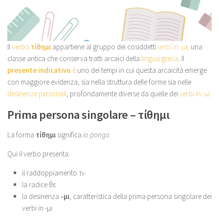
Il
verbo
τίθημι
appartiene al gruppo dei cosiddetti
verbi in -μι
,
una
classe antica che conserva tratti arcaici della
lingua greca
. Il
presente indicativo
è
uno dei tempi in cui questa arcaicità emerge
con maggiore evidenza, sia nella struttura delle forme sia nelle
desinenze personali
, profondamente diverse da quelle dei
verbi in -ω
.
Prima persona singolare – τίθημι
La forma
τίθημι
significa
io pongo
.
Qui il verbo presenta:
il raddoppiamento τι-
la radice θε
la desinenza
-μι
, caratteristica della prima persona singolare dei
verbi in -μι