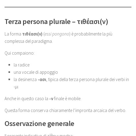
Terza persona plurale – τιθέασι(ν)
La forma
τιθέασι(ν)
(
essi pongono
) è probabilmente la più
complessa del paradigma.
Qui compaiono:
la radice
una vocale di appoggio
la desinenza
-ασι
, tipica della terza persona plurale dei verbi in
-μι
Anche in questo caso la
-ν
finale è mobile.
Questa forma conserva chiaramente l’impronta arcaica del verbo.
Osservazione generale
Il presente indicativo di τίθημι mostra: