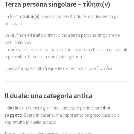
Terza persona singolare – τίθησι(ν)
La forma
τίθησι(ν)
(
egli/ella pone
) introduce una desinenza più
articolata.
La
-σι
finale è il tratto distintivo della terza persona singolare dei
verbi atematici.
La
-ν
finale è mobile: compare davanti a parola che inizia per vocale
o per evitare hiatus, ma non è obbligatoria.
Questa forma è molto frequente nei testi narrativi e filosofici.
Il duale: una categoria antica
Il
duale
è un numero grammaticale usato per indicare
due
soggetti
. È raro in italiano, ma importante nel greco classico e
soprattutto in quello arcaico.
Tithemì conserva pienamente il duale al presente.