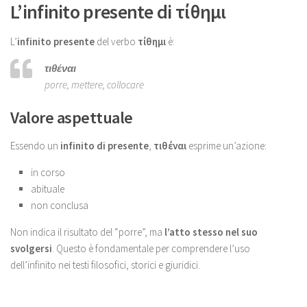
L’infinito presente di τίθημι
L’
infinito presente
del verbo
τίθημι
è:
τιθέναι
porre, mettere, collocare
Valore aspettuale
Essendo un
infinito di presente
,
τιθέναι
esprime un’azione:
in corso
abituale
non conclusa
Non indica il risultato del “porre”, ma
l’atto stesso nel suo
svolgersi
. Questo è fondamentale per comprendere l’uso
dell’infinito nei testi filosofici, storici e giuridici.