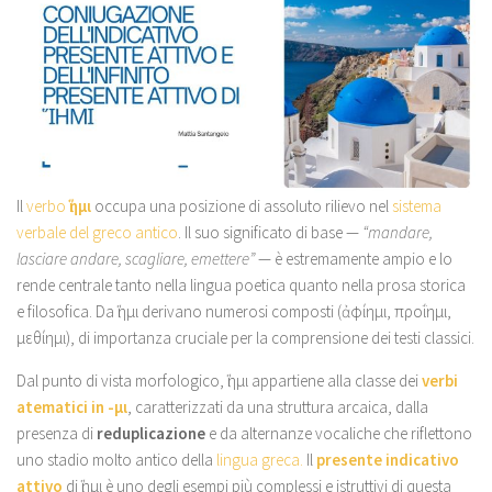
Il
verbo
ἵημι
occupa una posizione di assoluto rilievo nel
sistema
verbale del
greco antico
. Il suo significato di base —
“mandare,
lasciare andare, scagliare, emettere”
— è estremamente ampio e lo
rende centrale tanto nella lingua poetica quanto nella prosa storica
e filosofica. Da ἵημι derivano numerosi composti (ἀφίημι, προΐημι,
μεθίημι), di importanza cruciale per la comprensione dei testi classici.
Dal punto di vista morfologico, ἵημι appartiene alla classe dei
verbi
atematici in -μι
, caratterizzati da una struttura arcaica, dalla
presenza di
reduplicazione
e da alternanze vocaliche che riflettono
uno stadio molto antico della
lingua greca.
Il
presente indicativo
attivo
di ἵημι è uno degli esempi più complessi e istruttivi di questa