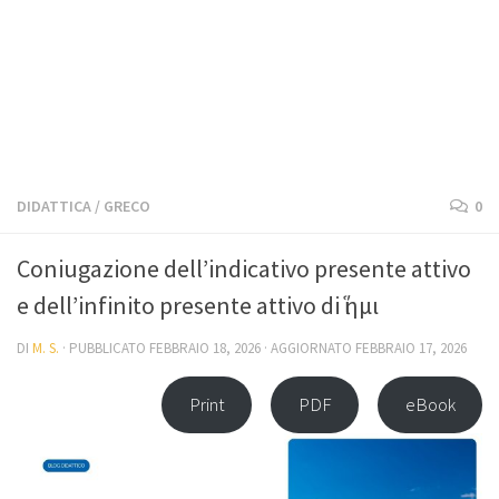
DIDATTICA
/
GRECO
0
Coniugazione dell’indicativo presente attivo
e dell’infinito presente attivo di ἵημι
DI
M. S.
· PUBBLICATO
FEBBRAIO 18, 2026
· AGGIORNATO
FEBBRAIO 17, 2026
Print
PDF
eBook