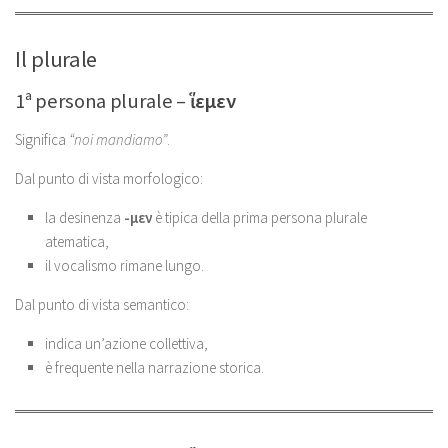
Il plurale
1ª persona plurale –
ἵεμεν
Significa
“noi mandiamo”
.
Dal punto di vista morfologico:
la desinenza
-μεν
è tipica della prima persona plurale
atematica,
il vocalismo rimane lungo.
Dal punto di vista semantico:
indica un’azione collettiva,
è frequente nella narrazione storica.