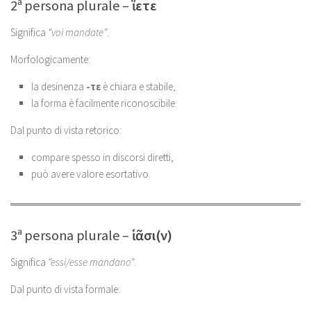
2ª persona plurale –
ἵετε
Significa
“voi mandate”
.
Morfologicamente:
la desinenza
-τε
è chiara e stabile,
la forma è facilmente riconoscibile.
Dal punto di vista retorico:
compare spesso in discorsi diretti,
può avere valore esortativo.
3ª persona plurale –
ἱᾶσι(ν)
Significa
“essi/esse mandano”
.
Dal punto di vista formale: