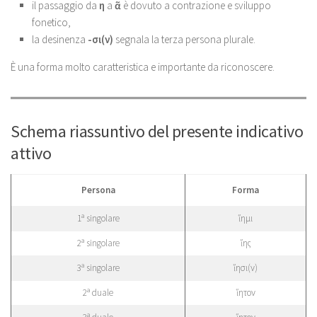
il passaggio da
η
a
ᾶ
è dovuto a contrazione e sviluppo
fonetico,
la desinenza
-σι(ν)
segnala la terza persona plurale.
È una forma molto caratteristica e importante da riconoscere.
Schema riassuntivo del presente indicativo
attivo
Persona
Forma
1ª singolare
ἵημι
2ª singolare
ἵης
3ª singolare
ἵησι(ν)
2ª duale
ἵητον