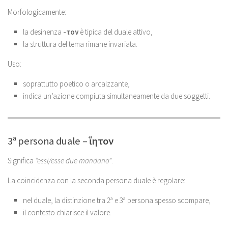
Morfologicamente:
la desinenza
-τον
è tipica del duale attivo,
la struttura del tema rimane invariata.
Uso:
soprattutto poetico o arcaizzante,
indica un’azione compiuta simultaneamente da due soggetti.
3ª persona duale –
ἵητον
Significa
“essi/esse due mandano”
.
La coincidenza con la seconda persona duale è regolare:
nel duale, la distinzione tra 2ª e 3ª persona spesso scompare,
il contesto chiarisce il valore.