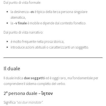
Dal punto di vista formale:
la desinenza
-σι
è tipica della terza persona singolare
atematica,
la
-ν finale
è mobile e dipende dal contesto fonetico.
Dal punto di vista narrativo:
è molto frequente nella prosa storica,
introduce azioni abituali o caratterizzanti un soggetto.
Il duale
Il duale indica
due soggetti
ed è oggi raro, ma fondamentale per
comprendere il sistema completo del verbo.
2ª persona duale –
ἵητον
Significa
“voi due mandate”
.