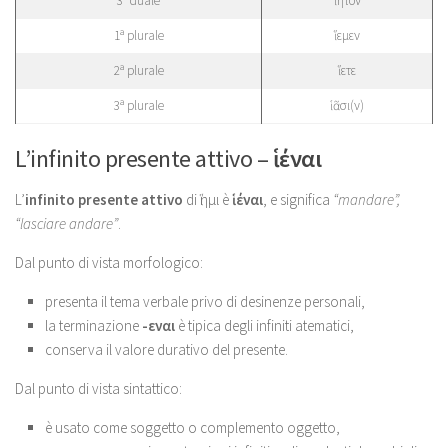
3ª duale
ἵητον
1ª plurale
ἵεμεν
2ª plurale
ἵετε
3ª plurale
ἱᾶσι(ν)
L’infinito presente attivo –
ἱέναι
L’
infinito presente attivo
di ἵημι è
ἱέναι
, e significa
“mandare”,
“lasciare andare”
.
Dal punto di vista morfologico:
presenta il tema verbale privo di desinenze personali,
la terminazione
-εναι
è tipica degli infiniti atematici,
conserva il valore durativo del presente.
Dal punto di vista sintattico:
è usato come soggetto o complemento oggetto,