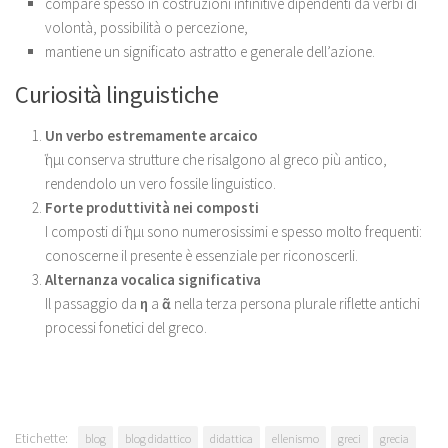
compare spesso in costruzioni infinitive dipendenti da verbi di
volontà, possibilità o percezione,
mantiene un significato astratto e generale dell’azione.
Curiosità linguistiche
Un verbo estremamente arcaico
ἵημι conserva strutture che risalgono al greco più antico,
rendendolo un vero fossile linguistico.
Forte produttività nei composti
I composti di ἵημι sono numerosissimi e spesso molto frequenti:
conoscerne il presente è essenziale per riconoscerli.
Alternanza vocalica significativa
Il passaggio da
η
a
ᾶ
nella terza persona plurale riflette antichi
processi fonetici del greco.
Etichette:
blog
blog didattico
didattica
ellenismo
greci
grecia