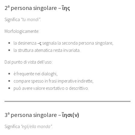
2ª persona singolare –
ἵης
Significa
“tu mandi”
.
Morfologicamente:
la desinenza
-ς
segnala la seconda persona singolare,
la struttura atematica resta invariata.
Dal punto di vista dell’uso:
è frequente nei dialoghi,
compare spesso in frasi imperative indirette,
può avere valore esortativo o descrittivo.
3ª persona singolare –
ἵησι(ν)
Significa
“egli/ella manda”
.