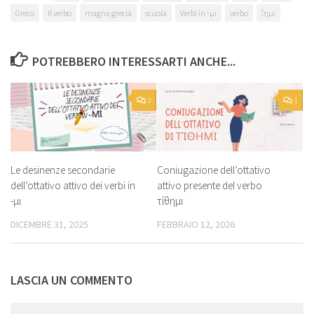
Greco
Il verbo
magna grecia
scuola
Verbi in -μι
verbo
ἵημι
POTREBBERO INTERESSARTI ANCHE...
3
1
Le desinenze secondarie
Coniugazione dell’ottativo
dell’ottativo attivo dei verbi in
attivo presente del verbo
-μι
τίθημι
DICEMBRE 31, 2025
FEBBRAIO 12, 2026
LASCIA UN COMMENTO