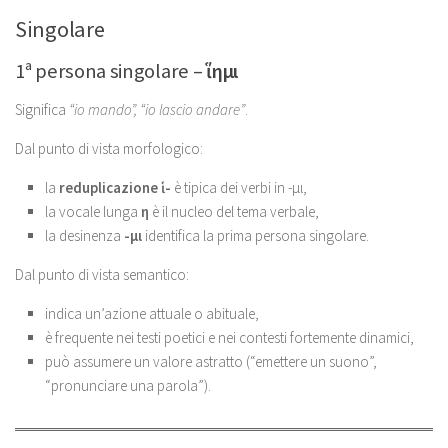
Singolare
1ª persona singolare –
ἵημι
Significa
“io mando”, “io lascio andare”
.
Dal punto di vista morfologico:
la
reduplicazione ἱ-
è tipica dei verbi in -μι,
la vocale lunga
η
è il nucleo del tema verbale,
la desinenza
-μι
identifica la prima persona singolare.
Dal punto di vista semantico:
indica un’azione attuale o abituale,
è frequente nei testi poetici e nei contesti fortemente dinamici,
può assumere un valore astratto (“emettere un suono”,
“pronunciare una parola”).