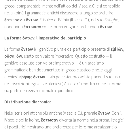
greco: compare stabilmente nell’attico del IV sec. a.C. e si consolida
nella koinè. I grammatici antichi discussero a lungo se preferire
ἔστωσαν
o
ὄντων
: Frisnico di Bitinia (II sec. d.C.), nel suo
Ecloghe
,
condanna
ἔστωσαν
come forma volgare, preferendo
ὄντων
.
La forma ὄντων: l’imperativo del participio
La forma
ὄντων
è il genitivo plurale del participio presente di
εἰμί
(
ὤν,
οὖσα, ὄν
), usato con valore imperativo. Questo costrutto — il
genitivo assoluto con valore imperativo — è un arcaismo
grammaticale ben documentato in greco classico e nelle leggi
ateniesi:
εἰρήνης ὄντων
— «in pace siano» / «ci sia pace». Il suo uso
nelle iscrizioni legislative ateniesi (IV sec. a.C.) mostra come la forma
sia parte del registro formale e giuridico.
Distribuzione diacronica
Nelle iscrizioni attiche più antiche (V sec. a.C.), prevale
ὄντων
. Con il
IV sec. e poi la koinè,
ἔστωσαν
diventa la norma nella prosa. I tragici
e i poeti lirici mostrano una preferenza per le forme arcaizzanti o