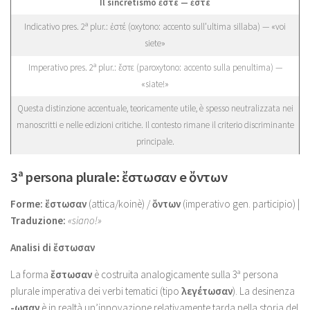
Il sincretismo ἔστε — ἐστέ
Indicativo pres. 2ª plur.: ἐστέ (oxytono: accento sull’ultima sillaba) — «voi
siete»
Imperativo pres. 2ª plur.: ἔστε (paroxytono: accento sulla penultima) —
«siate!»
Questa distinzione accentuale, teoricamente utile, è spesso neutralizzata nei
manoscritti e nelle edizioni critiche. Il contesto rimane il criterio discriminante
principale.
3ª persona plurale: ἔστωσαν e ὄντων
Forme:
ἔστωσαν
(attica/koinè) /
ὄντων
(imperativo gen. participio) |
Traduzione:
«siano!»
Analisi di ἔστωσαν
La forma
ἔστωσαν
è costruita analogicamente sulla 3ª persona
plurale imperativa dei verbi tematici (tipo
λεγέτωσαν
). La desinenza
-ωσαν
è in realtà un’innovazione relativamente tarda nella storia del