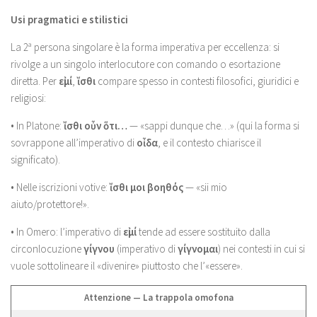
Usi pragmatici e stilistici
La 2ª persona singolare è la forma imperativa per eccellenza: si
rivolge a un singolo interlocutore con comando o esortazione
diretta. Per
εἰμί
,
ἴσθι
compare spesso in contesti filosofici, giuridici e
religiosi:
• In Platone:
ἴσθι οὖν ὅτι…
— «sappi dunque che…» (qui la forma si
sovrappone all’imperativo di
οἶδα
, e il contesto chiarisce il
significato).
• Nelle iscrizioni votive:
ἴσθι μοι βοηθός
— «sii mio
aiuto/protettore!».
• In Omero: l’imperativo di
εἰμί
tende ad essere sostituito dalla
circonlocuzione
γίγνου
(imperativo di
γίγνομαι
) nei contesti in cui si
vuole sottolineare il «divenire» piuttosto che l’«essere».
Attenzione — La trappola omofona