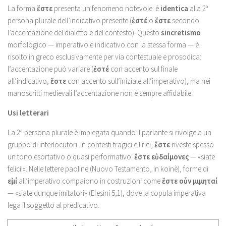
La forma
ἔστε
presenta un fenomeno notevole: è
identica
alla 2ª
persona plurale dell’indicativo presente (
ἐστέ
o
ἔστε
secondo
l’accentazione del dialetto e del contesto). Questo
sincretismo
morfologico — imperativo e indicativo con la stessa forma — è
risolto in greco esclusivamente per via contestuale e prosodica:
l’accentazione può variare (
ἐστέ
con accento sul finale
all’indicativo,
ἔστε
con accento sull’iniziale all’imperativo), ma nei
manoscritti medievali l’accentazione non è sempre affidabile.
Usi letterari
La 2ª persona plurale è impiegata quando il parlante si rivolge a un
gruppo di interlocutori. In contesti tragici e lirici,
ἔστε
riveste spesso
un tono esortativo o quasi performativo:
ἔστε εὐδαίμονες
— «siate
felici!». Nelle lettere paoline (Nuovo Testamento, in koinè), forme di
εἰμί
all’imperativo compaiono in costruzioni come
ἔστε οὖν μιμηταί
— «siate dunque imitatori» (Efesini 5,1), dove la copula imperativa
lega il soggetto al predicativo.