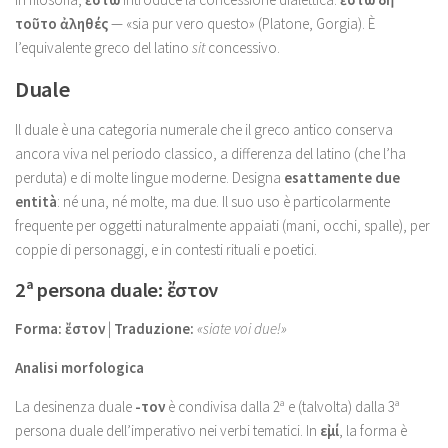
τοῦτο ἀληθές
— «sia pur vero questo» (Platone, Gorgia). È
l’equivalente greco del latino
sit
concessivo.
Duale
Il duale è una categoria numerale che il greco antico conserva
ancora viva nel periodo classico, a differenza del latino (che l’ha
perduta) e di molte lingue moderne. Designa
esattamente due
entità
: né una, né molte, ma due. Il suo uso è particolarmente
frequente per oggetti naturalmente appaiati (mani, occhi, spalle), per
coppie di personaggi, e in contesti rituali e poetici.
2ª persona duale: ἔστον
Forma:
ἔστον
|
Traduzione:
«siate voi due!»
Analisi morfologica
La desinenza duale
-τον
è condivisa dalla 2ª e (talvolta) dalla 3ª
persona duale dell’imperativo nei verbi tematici. In
εἰμί
, la forma è