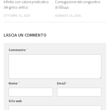
Infinito con valore predicativo
Coniugazione del congiuntivo
del greco antico
di δίδωμι
OTTOBRE 31, 2025
GENNAIO 19, 2026
LASCIA UN COMMENTO
Commento
*
Nome
*
Email
*
Sito web