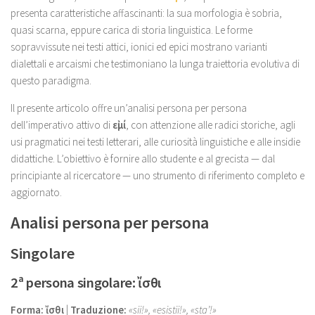
presenta caratteristiche affascinanti: la sua morfologia è sobria,
quasi scarna, eppure carica di storia linguistica. Le forme
sopravvissute nei testi attici, ionici ed epici mostrano varianti
dialettali e arcaismi che testimoniano la lunga traiettoria evolutiva di
questo paradigma.
Il presente articolo offre un’analisi persona per persona
dell’imperativo attivo di
εἰμί
, con attenzione alle radici storiche, agli
usi pragmatici nei testi letterari, alle curiosità linguistiche e alle insidie
didattiche. L’obiettivo è fornire allo studente e al grecista — dal
principiante al ricercatore — uno strumento di riferimento completo e
aggiornato.
Analisi persona per persona
Singolare
2ª persona singolare: ἴσθι
Forma:
ἴσθι
|
Traduzione:
«sii!», «esistii!», «sta’!»