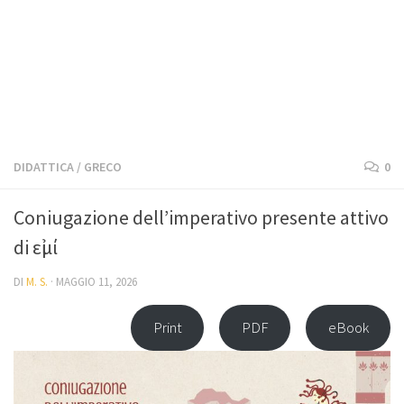
DIDATTICA
/
GRECO
0
Coniugazione dell’imperativo presente attivo
di εἰμί
DI
M. S.
·
MAGGIO 11, 2026
Print
PDF
eBook