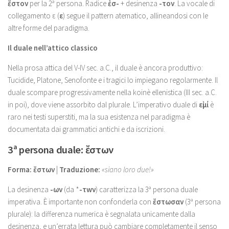
ἔστον
per la 2ª persona. Radice
ἐσ-
+ desinenza
-τον
. La vocale di
collegamento ε (
ε
) segue il pattern atematico, allineandosi con le
altre forme del paradigma.
Il duale nell’attico classico
Nella prosa attica del V-IV sec. a.C., il duale è ancora produttivo:
Tucidide, Platone, Senofonte e i tragici lo impiegano regolarmente. Il
duale scompare progressivamente nella koinè ellenistica (III sec. a.C.
in poi), dove viene assorbito dal plurale. L’imperativo duale di
εἰμί
è
raro nei testi superstiti, ma la sua esistenza nel paradigma è
documentata dai grammatici antichi e da iscrizioni.
3ª persona duale: ἔστων
Forma:
ἔστων
|
Traduzione:
«siano loro due!»
La desinenza
-ων
(da *
-τwν
) caratterizza la 3ª persona duale
imperativa. È importante non confonderla con
ἔστωσαν
(3ª persona
plurale): la differenza numerica è segnalata unicamente dalla
desinenza, e un’errata lettura può cambiare completamente il senso