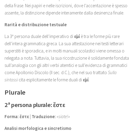
della frase. Nei papiri e nelle iscrizioni, dove l’accentazione è spesso
assente, la distinzione dipende interamente dalla desinenza finale.
Rarità e distribuzione testuale
La 3ª persona duale dell’imperativo di
εἰμί
è tra le forme più rare
dell’intera grammatica greca. La sua attestazione nei testi letterari
superstiti è sporadica, e in molti manuali scolastici viene omessa o
relegata a nota. Tuttavia, la sua ricostruzione è solidamente fondata
sull’analogia con gli altri verbi atemtici e sull’evidenza di grammatici
come Apollonio Discolo (II sec. d.C.), che nel suo trattato
Sulla
sintassi
cita esplicitamente le forme duali di
εἰμί
.
Plurale
2ª persona plurale: ἔστε
Forma:
ἔστε
|
Traduzione:
«siate!»
Analisi morfologica e sincretismo