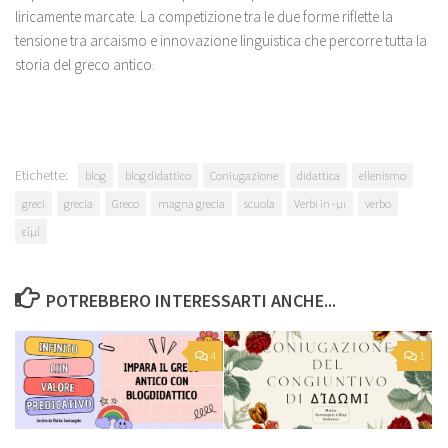
liricamente marcate. La competizione tra le due forme riflette la
tensione tra arcaismo e innovazione linguistica che percorre tutta la
storia del greco antico.
Etichette:
blog
blog didattico
Coniugazione
didattica
ellenismo
greci
grecia
Greco
magna grecia
scuola
Verbi in -μι
verbo
εἰμί
POTREBBERO INTERESSARTI ANCHE...
4
1