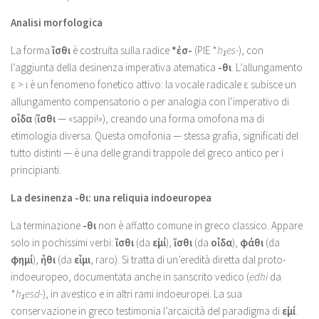
Analisi morfologica
La forma
ἴσθι
è costruita sulla radice
*ἐσ-
(PIE *
h₁es-
), con
l’aggiunta della desinenza imperativa atematica
-θι
. L’allungamento
ε > ι è un fenomeno fonetico attivo: la vocale radicale ε subisce un
allungamento compensatorio o per analogia con l’imperativo di
οἶδα
(
ἴσθι
— «sappi!»), creando una forma omofona ma di
etimologia diversa. Questa omofonia — stessa grafia, significati del
tutto distinti — è una delle grandi trappole del greco antico per i
principianti.
La desinenza -θι: una reliquia indoeuropea
La terminazione
-θι
non è affatto comune in greco classico. Appare
solo in pochissimi verbi:
ἴσθι
(da
εἰμί
),
ἴσθι
(da
οἶδα
),
φάθι
(da
φημί
),
ἦθι
(da
εἶμι
, raro). Si tratta di un’eredità diretta dal proto-
indoeuropeo, documentata anche in sanscrito vedico (
edhi
da
*
h₁esd-
), in avestico e in altri rami indoeuropei. La sua
conservazione in greco testimonia l’arcaicità del paradigma di
εἰμί
.