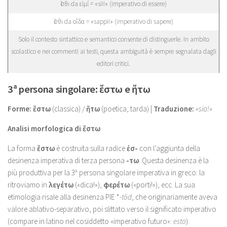
ἴσθι da εἰμί = «sii!» (imperativo di essere)
ἴσθι da οἶδα = «sappi!» (imperativo di sapere)
Solo il contesto sintattico e semantico consente di distinguerle. In ambito
scolastico e nei commenti ai testi, questa ambiguità è sempre segnalata dagli
editori critici.
3ª persona singolare: ἔστω e ἤτω
Forme:
ἔστω
(classica) /
ἤτω
(poetica, tarda) |
Traduzione:
«sia!»
Analisi morfologica di ἔστω
La forma
ἔστω
è costruita sulla radice
ἐσ-
con l’aggiunta della
desinenza imperativa di terza persona
-τω
. Questa desinenza è la
più produttiva per la 3ª persona singolare imperativa in greco: la
ritroviamo in
λεγέτω
(«dica!»),
φερέτω
(«porti!»), ecc. La sua
etimologia risale alla desinenza PIE *
-tōd
, che originariamente aveva
valore ablativo-separativo, poi slittato verso il significato imperativo
(compare in latino nel cosiddetto «imperativo futuro»:
esto
).