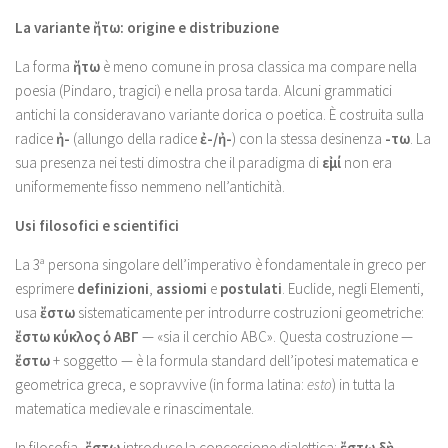
La variante ἤτω: origine e distribuzione
La forma
ἤτω
è meno comune in prosa classica ma compare nella
poesia (Pindaro, tragici) e nella prosa tarda. Alcuni grammatici
antichi la consideravano variante dorica o poetica. È costruita sulla
radice
ἠ-
(allungo della radice
ἐ-/ἠ-
) con la stessa desinenza
-τω
. La
sua presenza nei testi dimostra che il paradigma di
εἰμί
non era
uniformemente fisso nemmeno nell’antichità.
Usi filosofici e scientifici
La 3ª persona singolare dell’imperativo è fondamentale in greco per
esprimere
definizioni
,
assiomi
e
postulati
. Euclide, negli Elementi,
usa
ἔστω
sistematicamente per introdurre costruzioni geometriche:
ἔστω κύκλος ὁ ΑΒΓ
— «sia il cerchio ABC». Questa costruzione —
ἔστω
+ soggetto — è la formula standard dell’ipotesi matematica e
geometrica greca, e sopravvive (in forma latina:
esto
) in tutta la
matematica medievale e rinascimentale.
In filosofia,
ἔστω
introduce la concessione dialettica:
ἔστω δὴ