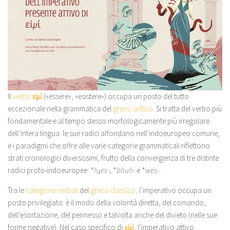
Il
verbo
εἰμί
(«essere», «esistere») occupa un posto del tutto
eccezionale nella grammatica del
greco antico
. Si tratta del verbo più
fondamentale e al tempo stesso morfologicamente più irregolare
dell’intera lingua: le sue radici affondano nell’indoeuropeo comune,
e i paradigmi che offre alle varie categorie grammaticali riflettono
strati cronologici diversissimi, frutto della convergenza di tre distinte
radici proto-indoeuropee: *
h₁es-
, *
bhuh-
e *
wes-
.
Tra le
categorie verbali
del
greco classico,
l’imperativo occupa un
posto privilegiato: è il modo della volontà diretta, del comando,
dell’esortazione, del permesso e talvolta anche del divieto (nelle sue
forme negative). Nel caso specifico di
εἰμί
, l’imperativo attivo