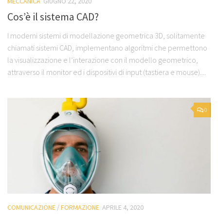
MECCANICA
GIUGNO 22, 2020
Cos’è il sistema CAD?
I moderni sistemi di modellazione geometrica 3D, solitamente
chiamati sistemi CAD, implementano algoritmi che permettono
la visualizzazione e l’interazione con il modello geometrico,
attraverso il monitor ed i dispositivi di input (tastiera e mouse)....
0
COMUNICAZIONE
/
FORMAZIONE
APRILE 4, 2020