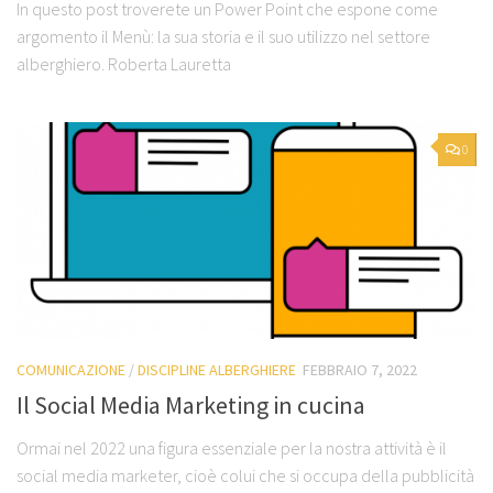
In questo post troverete un Power Point che espone come
argomento il Menù: la sua storia e il suo utilizzo nel settore
alberghiero. Roberta Lauretta
0
COMUNICAZIONE
/
DISCIPLINE ALBERGHIERE
FEBBRAIO 7, 2022
Il Social Media Marketing in cucina
Ormai nel 2022 una figura essenziale per la nostra attività è il
social media marketer, cioè colui che si occupa della pubblicità