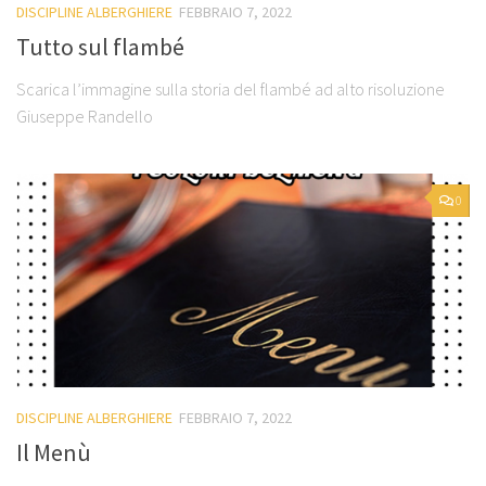
DISCIPLINE ALBERGHIERE
FEBBRAIO 7, 2022
Tutto sul flambé
Scarica l’immagine sulla storia del flambé ad alto risoluzione
Giuseppe Randello
0
DISCIPLINE ALBERGHIERE
FEBBRAIO 7, 2022
Il Menù