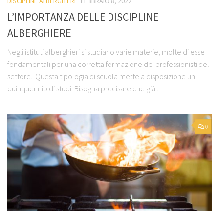
DISCIPLINE ALBERGHIERE
FEBBRAIO 8, 2022
L’IMPORTANZA DELLE DISCIPLINE
ALBERGHIERE
Negli istituti alberghieri si studiano varie materie, molte di esse
fondamentali per una corretta formazione dei professionisti del
settore. Questa tipologia di scuola mette a disposizione un
quinquennio di studi. Bisogna precisare che già...
0