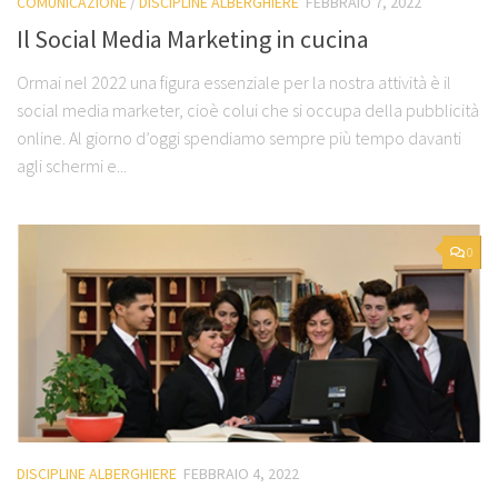
COMUNICAZIONE
/
DISCIPLINE ALBERGHIERE
FEBBRAIO 7, 2022
Il Social Media Marketing in cucina
Ormai nel 2022 una figura essenziale per la nostra attività è il
social media marketer, cioè colui che si occupa della pubblicità
online. Al giorno d’oggi spendiamo sempre più tempo davanti
agli schermi e...
0
DISCIPLINE ALBERGHIERE
FEBBRAIO 4, 2022