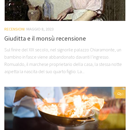
RECENSIONI
MAGGIO 8, 2023
Giuditta e il monsù recensione
Sul finire del XIX secolo, nel signorile palazzo Chiaramonte, un
bambino in fasce viene abbandonato davanti l’ingresso.
Romualdo, il marchese proprietario della casa, la stessa notte
aspetta la nascita del suo quarto figlio. La...
0