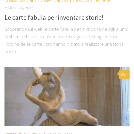
COMUNICAZIONE
/
FORMAZIONE
/
METODOLOGIE DIDATTICHE
MARZO 26, 2022
Le carte fabula per inventare storie!
Scoprendo sul web le carte Fabula decisi di parlarne agli alunni
della mia classe. La cosa incuiriosì i ragazzi e, scegliendo io
l’ordine delle carte, loro hanno iniziato a realizzare una storia,
per la...
0