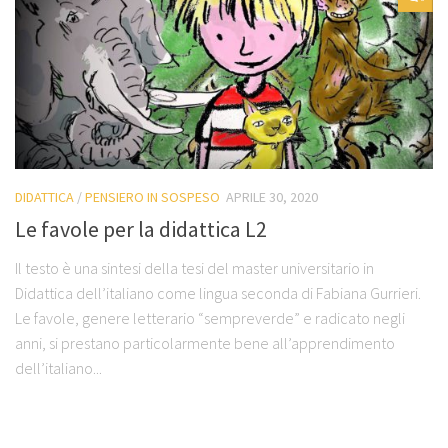
DIDATTICA
/
PENSIERO IN SOSPESO
APRILE 30, 2020
Le favole per la didattica L2
Il testo è una sintesi della tesi del master universitario in
Didattica dell’italiano come lingua seconda di Fabiana Gurrieri.
Le favole, genere letterario “sempreverde” e radicato negli
anni, si prestano particolarmente bene all’apprendimento
dell’italiano...