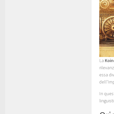
La
Koin
rilevanz
essa di
dell’Im
In ques
linguist