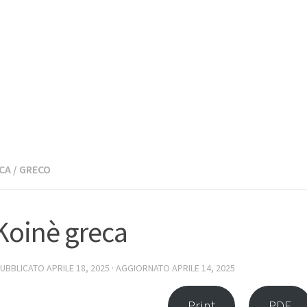
CA
/
GRECO
Koinè greca
PUBBLICATO
APRILE 18, 2025
· AGGIORNATO
APRILE 14, 2025
Print
PDF