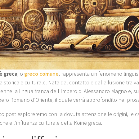
è greca
, o
greco comune
, rappresenta un fenomeno linguist
a storica e culturale. Nata dal contatto e dalla fusione tra vari
venne la lingua franca dell’Impero di Alessandro Magno e, s
pero Romano d’Oriente, il quale verrà approfondito nel pross
to post esploreremo con la dovuta attenzione le origini, le ca
iche e l’influenza culturale della Koinè greca.