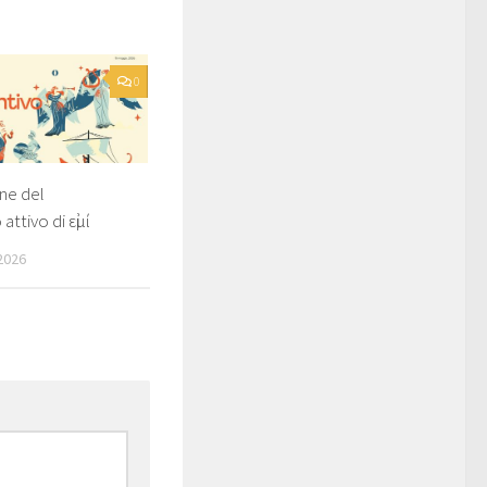
0
ne del
attivo di εἰμί
2026