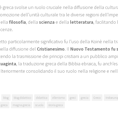
 greca svolse un ruolo cruciale nella diffusione della cultura
omozione dell’unità culturale tra le diverse regioni dell’imp
della
filosofia
, della
scienza
e della
letteratura
, facilitando
cenze.
to particolarmente significativo fu l’uso della Koinè nella tr
nella diffusione del
Cristianesimo
. Il
Nuovo Testamento fu sc
ndo la trasmissione dei principi cristiani a un pubblico ampio
uaginta
, la traduzione greca della Bibbia ebraica, fu anch’es
ulteriormente consolidando il suo ruolo nella religione e nell
blog
blog didattico
didattica
ellenismo
greci
grecia
Greco
Indoeuro
a greca
magna grecia
scuola
storia greca