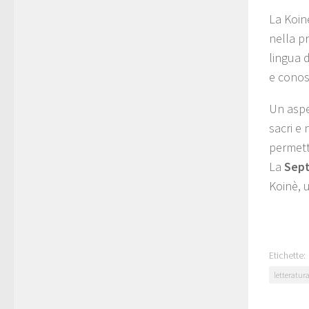
La Koinè
nella pr
lingua 
e conos
Un aspet
sacri e 
permette
La
Sept
Koinè, 
Etichette:
letteratur