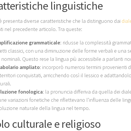
atteristiche linguistiche
è presenta diverse caratteristiche che la distinguono dai
diale
ti nel precedente articolo. Tra queste:
plificazione grammaticale
: ridusse la complessità grammat
letti classici, con una diminuzione delle forme verbali e una s
i nominali. Questo rese la lingua più accessibile a parlanti non
abolario ampliato
: incorporò numerosi termini provenienti da
 territori conquistati, arricchendo così il lessico e adattandol
urali.
luzione fonologica
: la pronuncia differiva da quella dei diale
une variazioni fonetiche che riflettevano l’influenza delle ling
voluzione naturale della lingua nel tempo.
lo culturale e religioso