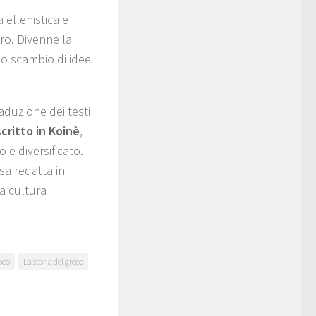
 ellenistica e
ero. Divenne la
 lo scambio di idee
aduzione dei testi
ritto in Koinè
,
 e diversificato.
sa redatta in
a cultura
peo
La storia del greco