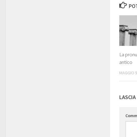
POT
La pronu
antico
MAGGIO 5
LASCIA
Comm