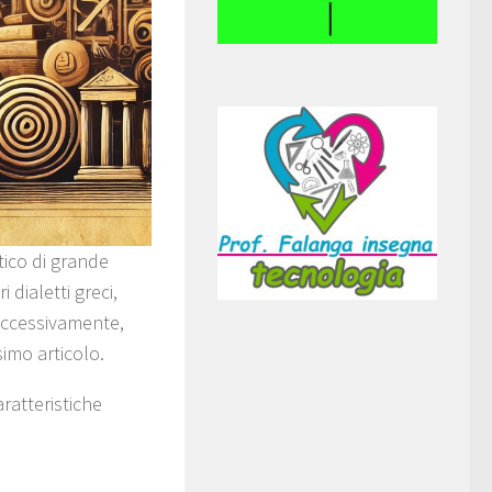
ico di grande
 dialetti greci,
uccessivamente,
imo articolo.
ratteristiche