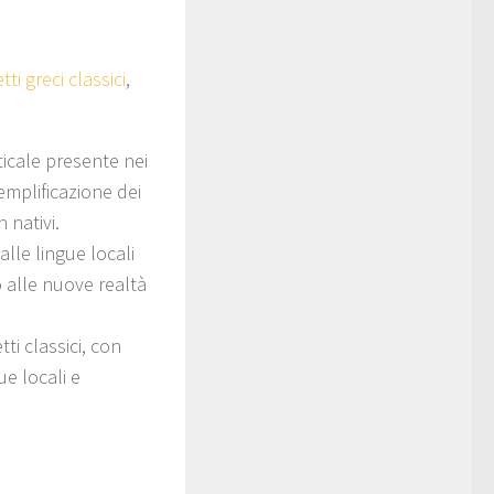
tti greci classici
,
icale presente nei
emplificazione dei
 nativi.
lle lingue locali
o alle nuove realtà
tti classici, con
ue locali e