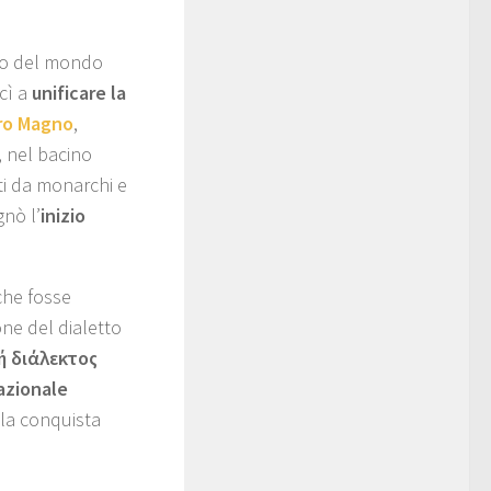
ico del mondo
scì a
unificare la
ro Magno
,
, nel bacino
ti da monarchi e
gnò l’
inizio
che fosse
one del dialetto
ή διάλεκτος
azionale
la conquista