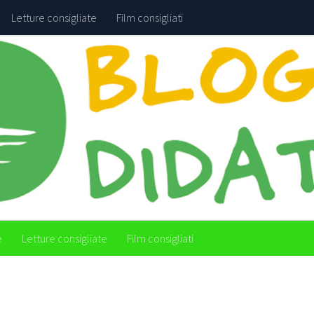
Letture consigliate
Film consigliati
e
Letture consigliate
Film consigliati