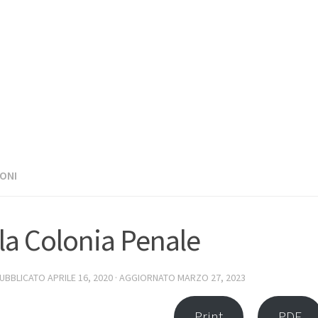
ONI
la Colonia Penale
PUBBLICATO
APRILE 16, 2020
· AGGIORNATO
MARZO 27, 2023
Print
PDF