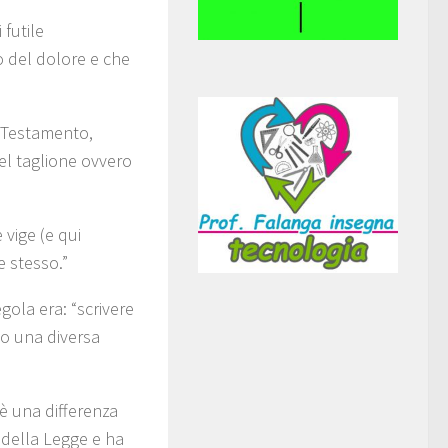
 futile
 del dolore e che
o Testamento,
del taglione ovvero
vige (e qui
e stesso.”
egola era: “scrivere
go una diversa
è una differenza
a della Legge e ha