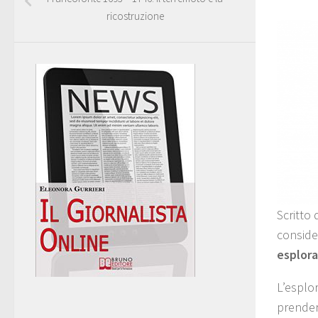
ricostruzione
Scritto 
conside
esplora
L’esplor
prender