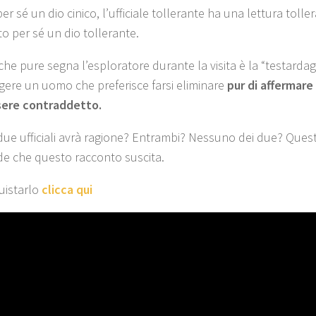
er sé un dio cinico, l’ufficiale tollerante ha una lettura toll
to per sé un dio tollerante.
che pure segna l’esploratore durante la visita è la “testarda
gere un uomo che preferisce farsi eliminare
pur di affermare
sere contraddetto.
 due ufficiali avrà ragione? Entrambi? Nessuno dei due? Ques
 che questo racconto suscita.
uistarlo
clicca qui