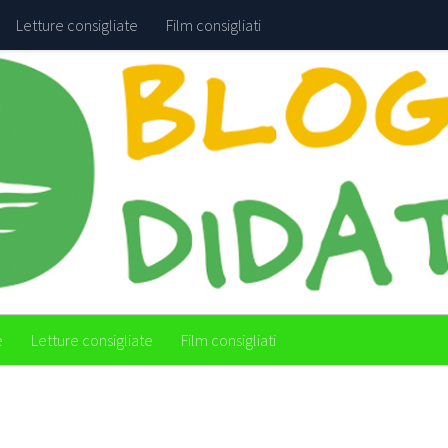
Letture consigliate
Film consigliati
e
Letture consigliate
Film consigliati