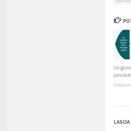
Nella colo
POT
Un giorn
pesciba
FEBBRAIO
LASCIA