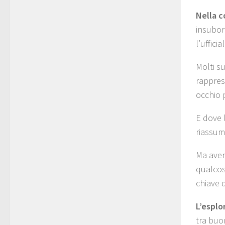
Nella c
insubor
l’uffici
Molti s
rapprese
occhio 
E dove 
riassum
Ma aven
qualcos
chiave d
L’esplo
tra buon