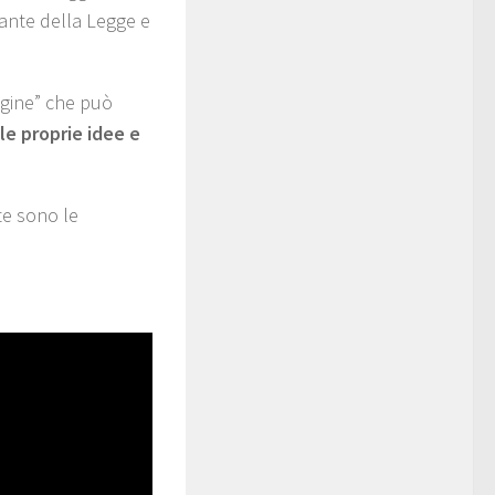
erante della Legge e
ggine” che può
 le proprie idee e
te sono le