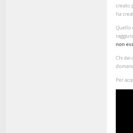
creato p
ha crea
Quello 
raggiun
non es
Chi dei
domande
Per acq