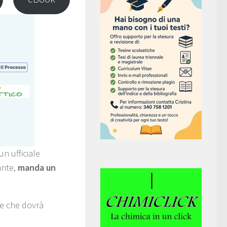
un ufficiale
ante,
manda un
le che dovrà