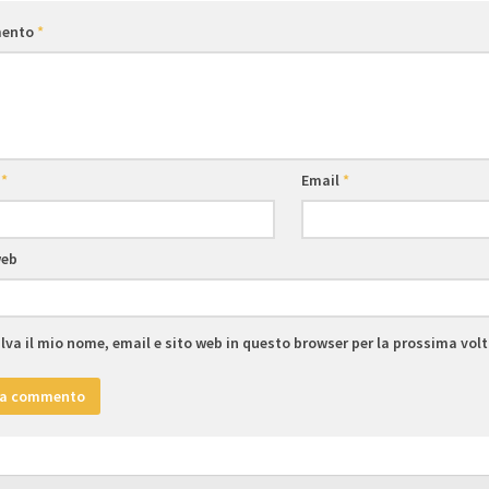
ento
*
e
*
Email
*
web
lva il mio nome, email e sito web in questo browser per la prossima vo