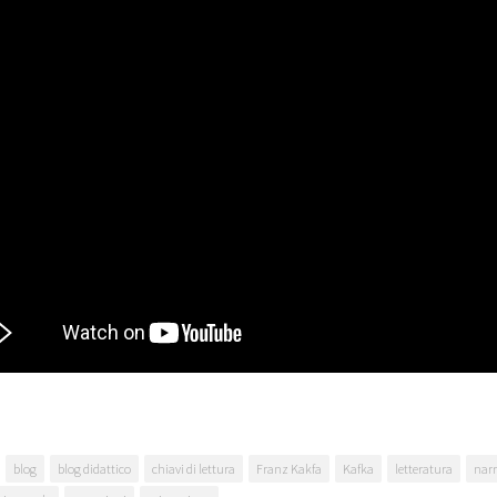
blog
blog didattico
chiavi di lettura
Franz Kakfa
Kafka
letteratura
narr