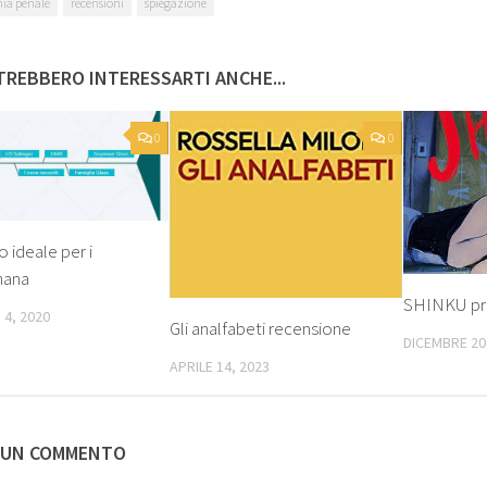
nia penale
recensioni
spiegazione
REBBERO INTERESSARTI ANCHE...
0
0
o ideale per i
nana
SHINKU pr
 4, 2020
Gli analfabeti recensione
DICEMBRE 20
APRILE 14, 2023
 UN COMMENTO