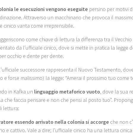
olonia le esecuzioni vengono eseguite
persino per motivi di
dinazione. Attraverso un macchinario che provoca il massimo
ale cinico vanta come irreprensibile.
uggeriscono come chiave di lettura la differenza tra il Vecchi
ntato da l’ufficiale cinico, dove si mette in pratica la legge 
per occhio e dente per dente.
l’ufficiale successore rappresenta il Nuovo Testamento, dove 
o e forse malissimo) la legge: “Amerai il prossimo tuo come t
do in Kafka un
linguaggio metaforico vuoto
, dove la sua r
a che faccia pensare e non che pensi al posto tuo”. Propon
i lettura:
ratore essendo arrivato nella colonia si accorge
che non c’
o e cattivo. Vale a dire; l’ufficiale cinico ha una lettura cinic