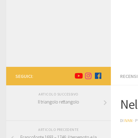
SEGUICI:
RECENSI
ARTICOLO SUCCESSIVO
Nel
Il triangolo rettangolo
DI
IVAN
· 
ARTICOLO PRECEDENTE
Francofonte 1693 – 1746: il terremoto e la